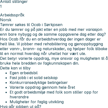
Antall stillinger
1
Arbeidsspråk
Norsk
Tømrer søkes til Ocab i Sørkjosen
Er du tømrer og på jakt etter en jobb med mer variasjon
enn bare nybygg og de samme oppgavene dag etter dag?
Hos Ocab får du en arbeidshverdag der ingen dager er
helt like. Vi jobber med rehabilitering og gjenoppbygging
etter vann-, brann- og naturskader, og hjelper folk tilbake
til en normal hverdag når uhellet har vært ute.
Det betyr varierte oppdrag, mye ansvar og muligheten til å
bruke hele bredden av fagkunnskapen din.
Dette kan vi tilby
Egen arbeidsbil
Fast jobb i et solid selskap
Konkurransedyktige betingelser
Varierte oppdrag gjennom hele året
Et godt arbeidsmiljø med folk som stiller opp for
hverandre
Muligheter for faglig utvikling
Hva går jobben ut på?