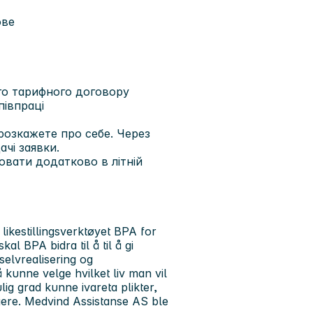
ове
ого тарифного договору
півпраці
розкажете про себе. Через
чі заявки.
ювати додатково в літній
ikestillingsverktøyet BPA for
l BPA bidra til å til å gi
 selvrealisering og
 kunne velge hvilket liv man vil
ig grad kunne ivareta plikter,
ere. Medvind Assistanse AS ble