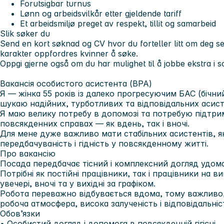
Forutsigbar turnus
Lønn og arbeidsvilkår etter gjeldende tariff
Et arbeidsmiljø preget av respekt, tillit og samarbeid
Slik søker du
Send en kort søknad og CV hvor du forteller litt om deg sel
karakter oppfordres kvinner å søke.
Oppgi gjerne også om du har mulighet til å jobbe ekstra i
Вакансія особистого асистента (BPA)
Я — жінка 55 років із далеко прогресуючим БАС (
бічни
шукаю надійних, турботливих та відповідальних асист
Я маю велику потребу в допомозі та потребую підтри
повсякденних справах — як вдень, так і вночі.
Для мене дуже важливо мати стабільних асистентів, я
передбачуваність і гідність у повсякденному житті.
Про вакансію
Посада передбачає тісний і комплексний догляд удома
Потрібні як постійні працівники, так і працівники на в
увечері, вночі та у вихідні за графіком.
Робота переважно відбувається вдома, тому важливо,
робоча атмосфера, висока залученість і відповідальніс
Обов’язки
• Особистий догляд і допомога в повсякденній гігієні