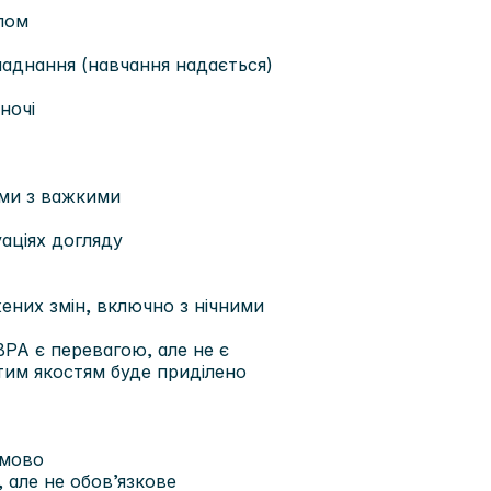
слом
ладнання (навчання надається)
ночі
ьми з важкими
аціях догляду
жених змін, включно з нічними
BPA є перевагою, але не є
тим якостям буде приділено
ьмово
, але не обов’язкове