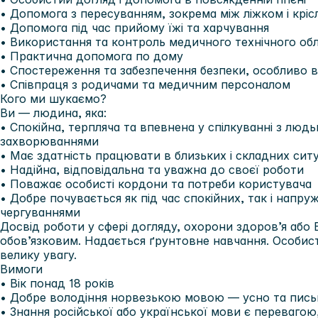
• Допомога з пересуванням, зокрема між ліжком і крі
• Допомога під час прийому їжі та харчування
• Використання та контроль медичного технічного об
• Практична допомога по дому
• Спостереження та забезпечення безпеки, особливо в
• Співпраця з родичами та медичним персоналом
Кого ми шукаємо?
Ви — людина, яка:
• Спокійна, терпляча та впевнена у спілкуванні з люд
захворюваннями
• Має здатність працювати в близьких і складних ситу
• Надійна, відповідальна та уважна до своєї роботи
• Поважає особисті кордони та потреби користувача
• Добре почувається як під час спокійних, так і напру
чергуваннями
Досвід роботи у сфері догляду, охорони здоров’я або 
обов’язковим. Надається ґрунтовне навчання. Особис
велику увагу.
Вимоги
• Вік понад 18 років
• Добре володіння норвезькою мовою — усно та пис
• Знання російської або української мови є перевагою