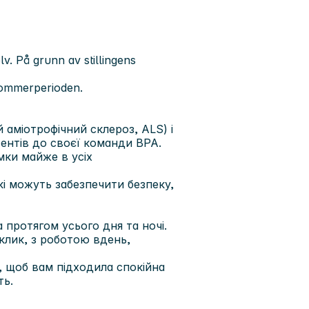
v. På grunn av stillingens
 sommerperioden.
й аміотрофічний склероз, ALS
) і
ентів до своєї команди BPA.
мки майже в усіх
кі можуть забезпечити безпеку,
 протягом усього дня та ночі.
иклик, з роботою вдень,
 щоб вам підходила спокійна
ть.