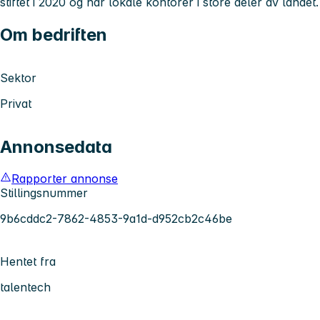
stiftet i 2020 og har lokale kontorer i store deler av landet.
Om bedriften
Sektor
Privat
Annonsedata
Rapporter annonse
Stillingsnummer
9b6cddc2-7862-4853-9a1d-d952cb2c46be
Hentet fra
talentech