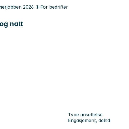
erjobben
2026
☀️
For bedrifter
og natt
Type ansettelse
Engasjement, deltid