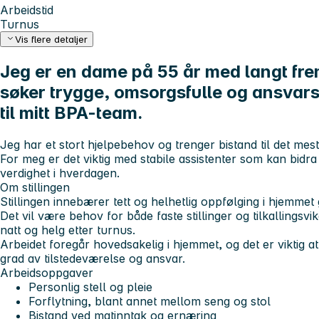
Arbeidstid
Turnus
Vis flere detaljer
Jeg er en dame på 55 år med langt fr
søker trygge, omsorgsfulle og ansvars
til mitt BPA-team.
Jeg har et stort hjelpebehov og trenger bistand til det mes
For meg er det viktig med stabile assistenter som kan bidra 
verdighet i hverdagen.
Om stillingen
Stillingen innebærer tett og helhetlig oppfølging i hjemme
Det vil være behov for både faste stillinger og tilkallingsv
natt og helg etter turnus.
Arbeidet foregår hovedsakelig i hjemmet, og det er viktig at
grad av tilstedeværelse og ansvar.
Arbeidsoppgaver
Personlig stell og pleie
Forflytning, blant annet mellom seng og stol
Bistand ved matinntak og ernæring