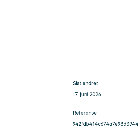
Sist endret
17. juni 2026
Referanse
942fdb414c674a7e98d394