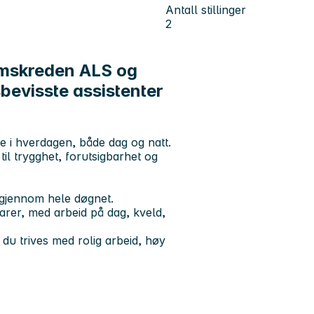
Antall stillinger
2
emskreden ALS og
bevisste assistenter
te i hverdagen, både dag og natt.
til trygghet, forutsigbarhet og
t gjennom hele døgnet.
ikarer, med arbeid på dag, kveld,
 du trives med rolig arbeid, høy