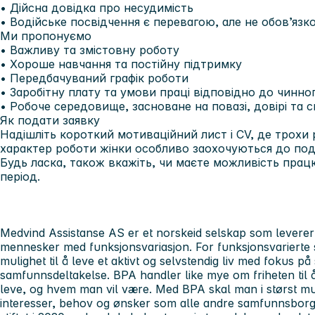
• Дійсна довідка про несудимість
• Водійське посвідчення є перевагою, але не обов’язк
Ми пропонуємо
• Важливу та змістовну роботу
• Хороше навчання та постійну підтримку
• Передбачуваний графік роботи
• Заробітну плату та умови праці відповідно до чинн
• Робоче середовище, засноване на повазі, довірі та с
Як подати заявку
Надішліть короткий мотиваційний лист і CV, де трохи 
характер роботи жінки особливо заохочуються до пода
Будь ласка, також вкажіть, чи маєте можливість прац
період.
Medvind Assistanse AS er et norskeid selskap som leverer l
mennesker med funksjonsvariasjon. For funksjonsvarierte ska
mulighet til å leve et aktivt og selvstendig liv med fokus på
samfunnsdeltakelse. BPA handler like mye om friheten til å
leve, og hvem man vil være. Med BPA skal man i størst mul
interesser, behov og ønsker som alle andre samfunnsborg