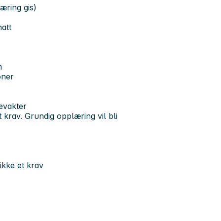
æring gis)
natt
m
oner
evakter
t krav. Grundig opplæring vil bli
ikke et krav