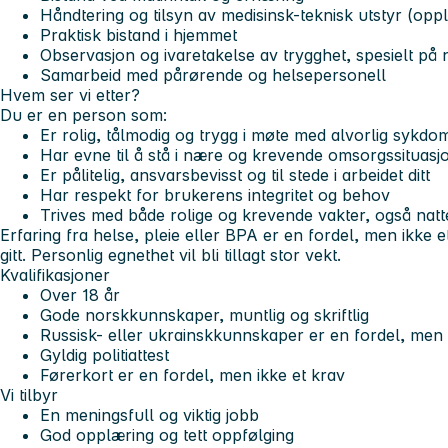
Håndtering og tilsyn av medisinsk-teknisk utstyr (oppl
Praktisk bistand i hjemmet
Observasjon og ivaretakelse av trygghet, spesielt på 
Samarbeid med pårørende og helsepersonell
Hvem ser vi etter?
Du er en person som:
Er rolig, tålmodig og trygg i møte med alvorlig sykdo
Har evne til å stå i nære og krevende omsorgssituasj
Er pålitelig, ansvarsbevisst og til stede i arbeidet ditt
Har respekt for brukerens integritet og behov
Trives med både rolige og krevende vakter, også natt
Erfaring fra helse, pleie eller BPA er en fordel, men ikke e
gitt. Personlig egnethet vil bli tillagt stor vekt.
Kvalifikasjoner
Over 18 år
Gode norskkunnskaper, muntlig og skriftlig
Russisk- eller ukrainskkunnskaper er en fordel, men 
Gyldig politiattest
Førerkort er en fordel, men ikke et krav
Vi tilbyr
En meningsfull og viktig jobb
God opplæring og tett oppfølging