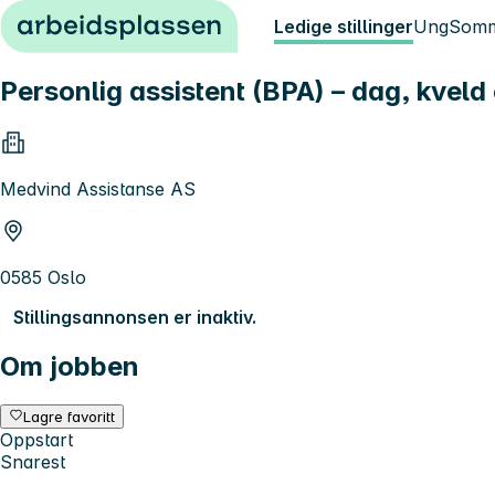
Hopp til innhold
Ledige stillinger
Ung
Somm
Personlig assistent (BPA) – dag, kveld 
Medvind Assistanse AS
0585 Oslo
Stillingsannonsen er inaktiv.
Om jobben
Lagre favoritt
Oppstart
Snarest