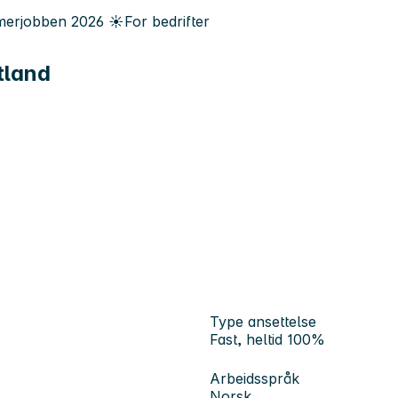
erjobben
2026
☀️
For bedrifter
tland
Type ansettelse
Fast, heltid 100%
Arbeidsspråk
Norsk