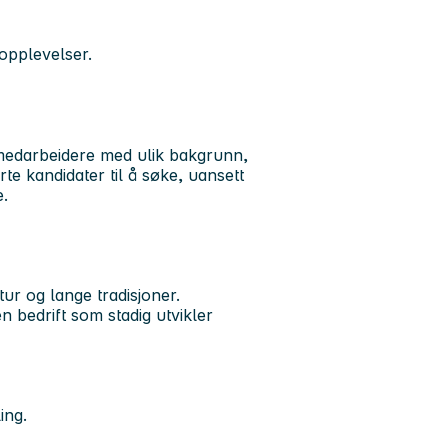
eopplevelser.
r medarbeidere med ulik bakgrunn,
te kandidater til å søke, uansett
e.
tur og lange tradisjoner.
en bedrift som stadig utvikler
ing.