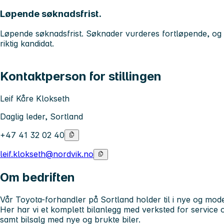
Løpende søknadsfrist.
Løpende søknadsfrist. Søknader vurderes fortløpende, og an
riktig kandidat.
Kontaktperson for stillingen
Leif Kåre Klokseth
Daglig leder, Sortland
+47 41 32 02 40
leif.klokseth@nordvik.no
Om bedriften
Vår Toyota-forhandler på Sortland holder til i nye og mode
Her har vi et komplett bilanlegg med verksted for service o
samt bilsalg med nye og brukte biler.