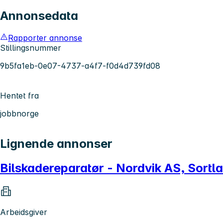
Annonsedata
Rapporter annonse
Stillingsnummer
9b5fa1eb-0e07-4737-a4f7-f0d4d739fd08
Hentet fra
jobbnorge
Lignende annonser
Bilskadereparatør - Nordvik AS, Sortl
Arbeidsgiver