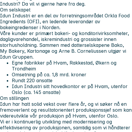
Industri? Da vil vi gjerne høre fra deg.
Om selskapet
Idun Industri er en del av forretningsområdet Orkla Food
Ingredients (OFI), en ledende leverandør av
bakeingredienser i Norden.
Våre kunder er primært bakeri- og konditorivirksomheter,
dagligvarehandel, iskremindustri og grossister innen
storhusholdning. Sammen med datterselskapene Bako,
My Bakery, Kartonage og Arne B. Corneliussen utgjør vi
Idun Gruppen.
Egne fabrikker på Hvam, Rakkestad, Økern og
Trondheim
Omsetning på ca. 1,8 mrd. kroner
Rundt 220 ansatte
Idun Industri sitt hovedkontor er på Hvam, utenfor
Oslo (ca. 145 ansatte)
Om stillingen
Idun har hatt solid vekst over flere år, og vi søker nå en
fremoverlent og resultatorientert produksjonssjef
som kan
videreutvikle vår produksjon på
Hvam,
utenfor Oslo.
Vi er i kontinuerlig utvikling med modernisering og
effektivisering av produksjonen, samtidig som vi håndterer