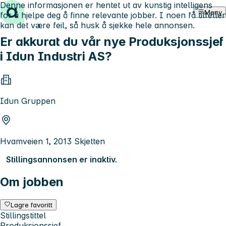
Denne informasjonen er hentet ut av kunstig intelligens
Hopp til innhold
Meny
for å hjelpe deg å finne relevante jobber. I noen få tilfeller
kan det være feil, så husk å sjekke hele annonsen.
Er akkurat du vår nye Produksjonssjef
i Idun Industri AS?
Idun Gruppen
Hvamveien 1, 2013 Skjetten
Stillingsannonsen er inaktiv.
Om jobben
Lagre favoritt
Stillingstittel
Produksjonssjef