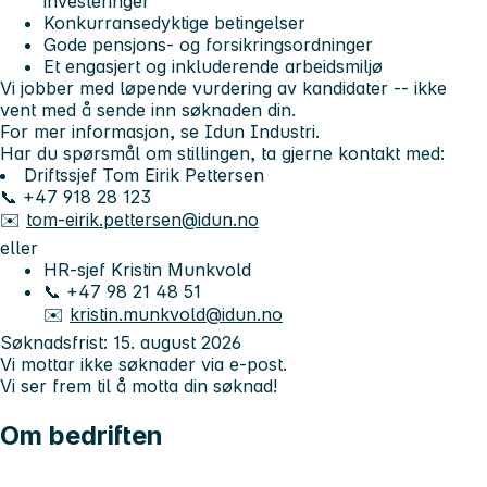
investeringer
Konkurransedyktige betingelser
Gode pensjons- og forsikringsordninger
Et engasjert og inkluderende arbeidsmiljø
Vi jobber med løpende vurdering av kandidater -- ikke
vent med å sende inn søknaden din.
For mer informasjon, se Idun Industri.
Har du spørsmål om stillingen, ta gjerne kontakt med:
Driftssjef Tom Eirik Pettersen
📞 +47 918 28 123
✉️
tom-eirik.pettersen@idun.no
eller
HR-sjef Kristin Munkvold
📞 +47 98 21 48 51
✉️
kristin.munkvold@idun.no
Søknadsfrist: 15. august 2026
Vi mottar ikke søknader via e‑post.
Vi ser frem til å motta din søknad!
Om bedriften