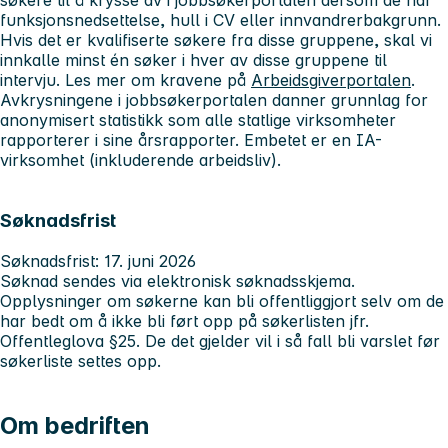
søkere til å krysse av i jobbsøkerportalen dersom de har
funksjonsnedsettelse, hull i CV eller innvandrerbakgrunn.
Hvis det er kvalifiserte søkere fra disse gruppene, skal vi
innkalle minst én søker i hver av disse gruppene til
intervju. Les mer om kravene på
Arbeidsgiverportalen
.
Avkrysningene i jobbsøkerportalen danner grunnlag for
anonymisert statistikk som alle statlige virksomheter
rapporterer i sine årsrapporter. Embetet er en IA-
virksomhet (inkluderende arbeidsliv).
Søknadsfrist
Søknadsfrist: 17. juni 2026
Søknad sendes via elektronisk søknadsskjema.
Opplysninger om søkerne kan bli offentliggjort selv om de
har bedt om å ikke bli ført opp på søkerlisten jfr.
Offentleglova §25. De det gjelder vil i så fall bli varslet før
søkerliste settes opp.
Om bedriften