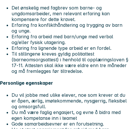
Det ønskelig med fagbrev som barne- og
ungdomsarbeider, men relevant erfaring kan
kompensere for dette kravet.
Erfaring fra konflikthåndtering og trygging av barn
og unge.
Erfaring fra arbeid med barn/unge med verbal
og/eller fysisk utagering.
Erfaring fra lignende type arbeid er en fordel.
Til stillingene kreves gyldig politiattest
(barneomsorgsattest) i henhold til opplæringsloven §
17‑11. Attesten skal ikke være eldre enn tre måneder
og må fremlegges før tiltredelse.
Personlige egenskaper
Du vil jobbe med ulike elever, noe som krever at du
er åpen, ærlig, imøtekommende, nysgjerrig, fleksibel
og omsorgsfull.
Du må være faglig engasjert, og evne å bidra med
egen kompetanse inn i teamet
Gode samarbeidsevner er en forutsetning.