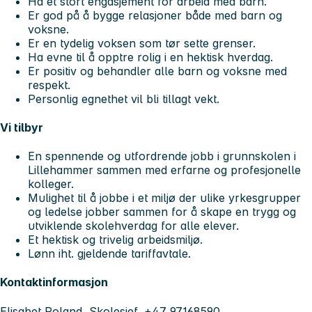
Ha et stort engasjement for arbeid med barn.
Er god på å bygge relasjoner både med barn og
voksne.
Er en tydelig voksen som tør sette grenser.
Ha evne til å opptre rolig i en hektisk hverdag.
Er positiv og behandler alle barn og voksne med
respekt.
Personlig egnethet vil bli tillagt vekt.
Vi tilbyr
En spennende og utfordrende jobb i grunnskolen i
Lillehammer sammen med erfarne og profesjonelle
kolleger.
Mulighet til å jobbe i et miljø der ulike yrkesgrupper
og ledelse jobber sammen for å skape en trygg og
utviklende skolehverdag for alle elever.
Et hektisk og trivelig arbeidsmiljø.
Lønn iht. gjeldende tariffavtale.
Kontaktinformasjon
Elisabet Roland, Skolesjef, +47 97168590