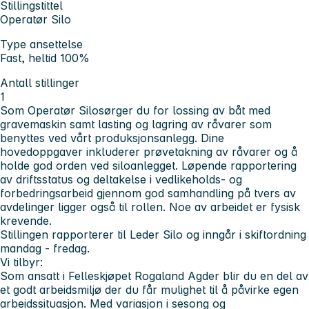
Stillingstittel
Operatør Silo
Type ansettelse
Fast, heltid 100%
Antall stillinger
1
Som
Operatør Silo
sørger du for lossing av båt med
gravemaskin samt lasting og lagring av råvarer som
benyttes ved vårt produksjonsanlegg. Dine
hovedoppgaver inkluderer prøvetakning av råvarer og å
holde god orden ved siloanlegget. Løpende rapportering
av driftsstatus og deltakelse i vedlikeholds- og
forbedringsarbeid gjennom god samhandling på tvers av
avdelinger ligger også til rollen. Noe av arbeidet er fysisk
krevende.
Stillingen rapporterer til Leder Silo og inngår i skiftordning
mandag - fredag.
Vi tilbyr:
Som ansatt i Felleskjøpet Rogaland Agder blir du en del av
et godt arbeidsmiljø der du får mulighet til å påvirke egen
arbeidssituasjon. Med variasjon i sesong og