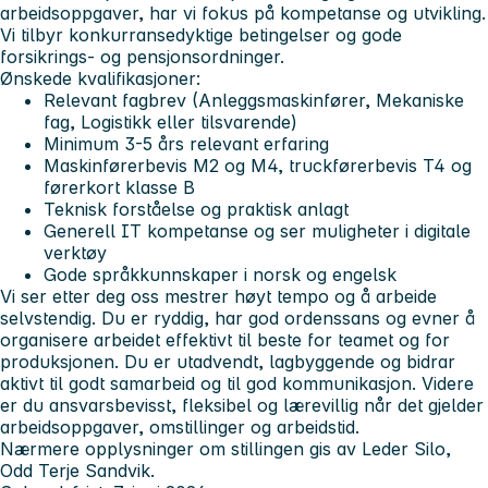
arbeidsoppgaver, har vi fokus på kompetanse og utvikling.
Vi tilbyr konkurransedyktige betingelser og gode
forsikrings- og pensjonsordninger.
Ønskede kvalifikasjoner:
Relevant fagbrev (Anleggsmaskinfører, Mekaniske
fag, Logistikk eller tilsvarende)
Minimum 3-5 års relevant erfaring
Maskinførerbevis M2 og M4, truckførerbevis T4 og
førerkort klasse B
Teknisk forståelse og praktisk anlagt
Generell IT kompetanse og ser muligheter i digitale
verktøy
Gode språkkunnskaper i norsk og engelsk
Vi ser etter deg oss mestrer høyt tempo og å arbeide
selvstendig. Du er ryddig, har god ordenssans og evner å
organisere arbeidet effektivt til beste for teamet og for
produksjonen. Du er utadvendt, lagbyggende og bidrar
aktivt til godt samarbeid og til god kommunikasjon. Videre
er du ansvarsbevisst, fleksibel og lærevillig når det gjelder
arbeidsoppgaver, omstillinger og arbeidstid.
Nærmere opplysninger om stillingen gis av Leder Silo,
Odd Terje Sandvik.