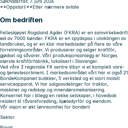
Søknadsfrist:
7. juni 2026
**Oppstart:**Etter nærmere avtale
Om bedriften
Felleskjøpet Rogaland Agder (FKRA) er en samvirkebedrift
eid av 7000 bønder. FKRA er en spydspiss i utviklingen av
landbruket, og er en klar markedsleder på flere av våre
forretningsområder. Vi produserer og selger kraftfôr,
gjødsel og såvarer. Vårt produksjonsanlegg er Norges
største kraftfôrfabrikk, lokalisert i Stavanger.
Ved våre 3 regionale FK sentre tilbyr vi et komplett vare-
og tjenestesortiment. I markedsområdet vårt har vi også 21
BondeKompaniet butikker, 5 verksted og et stort mobilt
serviceapparat. Vi har salgsavdelinger for traktor,
maskiner og redskap og innendørsmekanisering.
Konsernet har i tillegg en rekke selskaper, i hovedsak
relatert til råvareforedling, kjæledyrfôr og eiendom.
Vår visjon er økt lønnsomhet for bonden!
Sektor
Privat