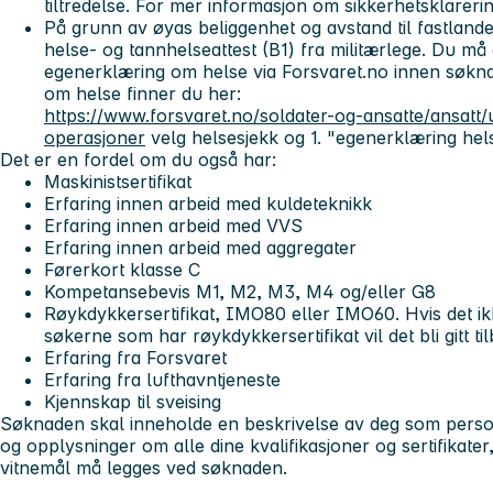
tiltredelse. For mer informasjon om sikkerhetsklareri
På grunn av øyas beliggenhet og avstand til fastlande
helse- og tannhelseattest (B1) fra militærlege. Du må 
egenerklæring om helse via Forsvaret.no innen søkna
om helse finner du her:
https://www.forsvaret.no/soldater-og-ansatte/ansatt/
operasjoner
velg helsesjekk og 1. "egenerklæring he
Det er en fordel om du også har:
Maskinistsertifikat
Erfaring innen arbeid med kuldeteknikk
Erfaring innen arbeid med VVS
Erfaring innen arbeid med aggregater
Førerkort klasse C
Kompetansebevis M1, M2, M3, M4 og/eller G8
Røykdykkersertifikat, IMO80 eller IMO60. Hvis det ikke
søkerne som har røykdykkersertifikat vil det bli gitt t
Erfaring fra Forsvaret
Erfaring fra lufthavntjeneste
Kjennskap til sveising
Søknaden skal inneholde en beskrivelse av deg som person
og opplysninger om alle dine kvalifikasjoner og sertifikater
vitnemål må legges ved søknaden.