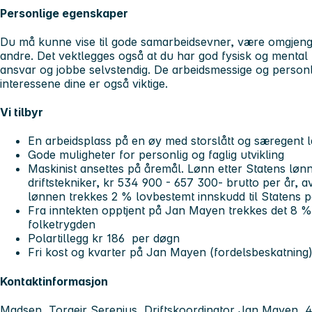
Personlige egenskaper
Du må kunne vise til gode samarbeidsevner, være omgjeng
andre. Det vektlegges også at du har god fysisk og mental r
ansvar og jobbe selvstendig. De arbeidsmessige og person
interessene dine er også viktige.
Vi tilbyr
En arbeidsplass på en øy med storslått og særegent 
Gode muligheter for personlig og faglig utvikling
Maskinist ansettes på åremål. Lønn etter Statens lønn
driftstekniker, kr 534 900 - 657 300- brutto per år, a
lønnen trekkes 2 % lovbestemt innskudd til Statens 
Fra inntekten opptjent på Jan Mayen trekkes det 8 % s
folketrygden
Polartillegg kr 186 per døgn
Fri kost og kvarter på Jan Mayen (fordelsbeskatning
Kontaktinformasjon
Madsen, Torgeir Serenius, Driftskoordinator Jan Mayen, 4