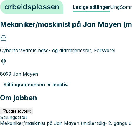
Hopp til innhold
Ledige stillinger
Ung
Somm
Mekaniker/maskinist på Jan Mayen (mi
Cyberforsvarets base- og alarmtjenester, Forsvaret
8099 Jan Mayen
Stillingsannonsen er inaktiv.
Om jobben
Lagre favoritt
Stillingstittel
Mekaniker/maskinist på Jan Mayen (midlertidig- 2. gangs u