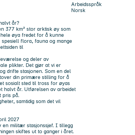
Arbeidsspråk
Norsk
halvt år?
en 377 km² stor arktisk øy som
hele øya fredet for å kunne
 spesiell flora, fauna og mange
tsiden til
deværelse og deler av
e plikter. Det gjør at vi er
g drifte stasjonen. Som en del
ver din primære stilling for å
t sosialt sted til tross for øyas
t halvt år. Utførelsen av arbeidet
tt pris på.
eter, samtidig som det vil
pril 2027
n militær stasjonssjef. I tillegg
ngen skiftes ut to ganger i året.