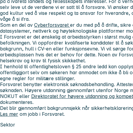
på å ivareta landets og fellesskapets interesser. For å verne
selv leve ut de verdiene vi er satt til å forsvare. Vi ønsker 
god kultur ved å vise respekt og ta ansvar for hverandre, o
våge å si ifra.
Som en del av
Cyberforsvaret
er du med på å drifte, sikre
datasystemer, nettverk og høyteknologiske plattformer mo
I Forsvaret er det ønskelig at arbeidsstyrken i størst mulig
befolkningen. Vi oppfordrer kvalifiserte kandidater til å sø
bakgrunn, hull i CV-en eller funksjonsevne. Vi vil sørge for
arbeidsplassen hvis det er behov for dette. Noen av Forsva
helsekrav og krav til fysisk skikkethet.
I henhold til offentlighetsloven § 25 andre ledd kan opply
offentliggjort selv om søkeren har anmodet om ikke å bli o
egne regler for militære stillinger.
Forsvaret benytter elektronisk søknadsbehandling. Atteste
søknaden. Høyere utdanning gjennomført utenfor Norge må
NOKUT eller
Direktoratet for høyere utdanning og kompe
dokumenteres.
Det blir gjennomført bakgrunnsjekk når sikkerhetsklareri
Les mer
om jobb i Forsvaret.
Sektor