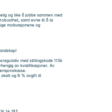
elig og like å jobbe sammen med
obusthet, samt evne til å ta
lige motivasjonene og
landskap!
sregulativ med stillingskode 1136
vhengig av kvalifikasjoner. Av
pensjonskasse.
katt og 8 % avgift til
)
16 14 193