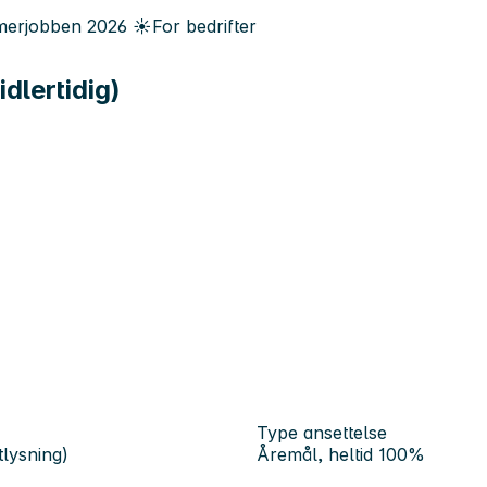
erjobben
2026
☀️
For bedrifter
dlertidig)
Type ansettelse
tlysning)
Åremål, heltid 100%