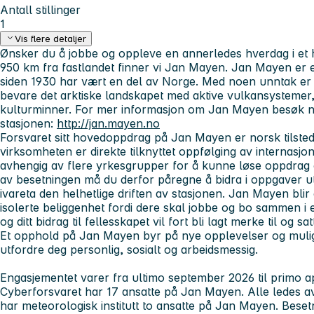
Antall stillinger
1
Vis flere detaljer
Ønsker du å jobbe og oppleve en annerledes hverdag i et 
950 km fra fastlandet finner vi Jan Mayen. Jan Mayen er 
siden 1930 har vært en del av Norge. Med noen unntak er 
bevare det arktiske landskapet med aktive vulkansystemer,
kulturminner. For mer informasjon om Jan Mayen besøk net
stasjonen:
http://jan.mayen.no
Forsvaret sitt hovedoppdrag på Jan Mayen er norsk tilste
virksomheten er direkte tilknyttet oppfølging av internasjonal
avhengig av flere yrkesgrupper for å kunne løse oppdrag o
av besetningen må du derfor påregne å bidra i oppgaver uto
ivareta den helhetlige driften av stasjonen. Jan Mayen blir e
isolerte beliggenhet fordi dere skal jobbe og bo sammen i e
og ditt bidrag til fellesskapet vil fort bli lagt merke til og sa
Et opphold på Jan Mayen byr på nye opplevelser og muligh
utfordre deg personlig, sosialt og arbeidsmessig.
Engasjementet varer fra ultimo september 2026 til primo a
Cyberforsvaret har 17 ansatte på Jan Mayen. Alle ledes av e
har meteorologisk institutt to ansatte på Jan Mayen. Besetni