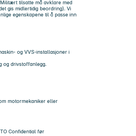
. Militært tilsatte må avklare med
et gis midlertidig beordring). Vi
onlige egenskapene til å passe inn
maskin- og VVS-installasjoner i
g og drivstoffanlegg.
som motormekaniker eller
TO Confidential før