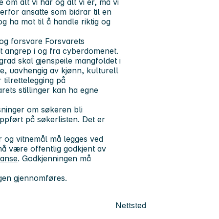
 om alt vi har og alt vi er, må vi
derfor ansatte som bidrar til en
g ha mot til å handle riktig og
 og forsvare Forsvarets
t angrep i og fra cyberdomenet.
 grad skal gjenspeile mangfoldet i
ke, uavhengig av kjønn, kulturell
 tilrettelegging på
rets stillinger kan ha egne
sninger om søkeren bli
ppført på søkerlisten. Det er
r og vitnemål
må
legges ved
 være offentlig godkjent av
tanse
. Godkjenningen må
ngen gjennomføres.
Nettsted