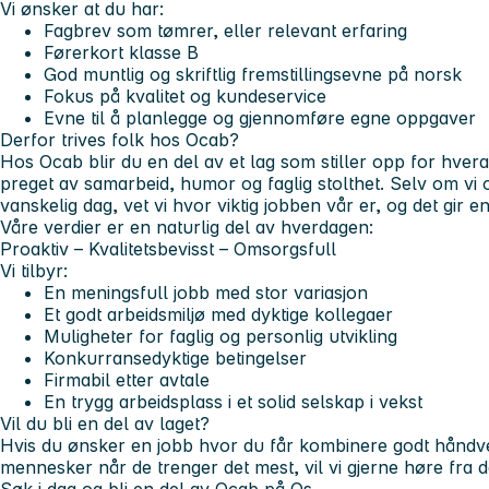
Vi ønsker at du har:
Fagbrev som tømrer, eller relevant erfaring
Førerkort klasse B
God muntlig og skriftlig fremstillingsevne på norsk
Fokus på kvalitet og kundeservice
Evne til å planlegge og gjennomføre egne oppgaver
Derfor trives folk hos Ocab?
Hos Ocab blir du en del av et lag som stiller opp for hvera
preget av samarbeid, humor og faglig stolthet. Selv om vi
vanskelig dag, vet vi hvor viktig jobben vår er, og det gir en 
Våre verdier er en naturlig del av hverdagen:
Proaktiv – Kvalitetsbevisst – Omsorgsfull
Vi tilbyr:
En meningsfull jobb med stor variasjon
Et godt arbeidsmiljø med dyktige kollegaer
Muligheter for faglig og personlig utvikling
Konkurransedyktige betingelser
Firmabil etter avtale
En trygg arbeidsplass i et solid selskap i vekst
Vil du bli en del av laget?
Hvis du ønsker en jobb hvor du får kombinere godt håndve
mennesker når de trenger det mest, vil vi gjerne høre fra d