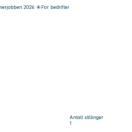
erjobben
2026
☀️
For bedrifter
Antall stillinger
1