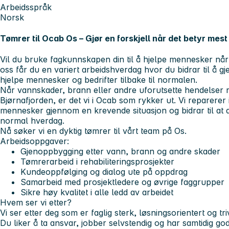
Arbeidsspråk
Norsk
Tømrer til Ocab Os – Gjør en forskjell når det betyr mest
Vil du bruke fagkunnskapen din til å hjelpe mennesker nå
oss får du en variert arbeidshverdag hvor du bidrar til å
hjelpe mennesker og bedrifter tilbake til normalen.
Når vannskader, brann eller andre uforutsette hendelser 
Bjørnafjorden, er det vi i Ocab som rykker ut. Vi reparerer 
mennesker gjennom en krevende situasjon og bidrar til at 
normal hverdag.
Nå søker vi en dyktig tømrer til vårt team på Os.
Arbeidsoppgaver:
Gjenoppbygging etter vann, brann og andre skader
Tømrerarbeid i rehabiliteringsprosjekter
Kundeoppfølging og dialog ute på oppdrag
Samarbeid med prosjektledere og øvrige faggrupper
Sikre høy kvalitet i alle ledd av arbeidet
Hvem ser vi etter?
Vi ser etter deg som er faglig sterk, løsningsorientert og t
Du liker å ta ansvar, jobber selvstendig og har samtidig g