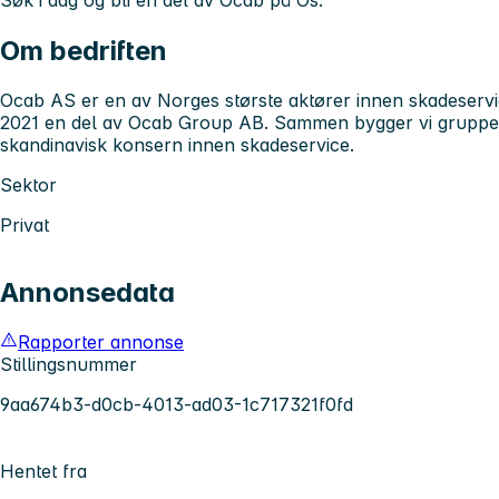
Søk i dag og bli en del av Ocab på Os.
Om bedriften
Ocab AS er en av Norges største aktører innen skadeservic
2021 en del av Ocab Group AB. Sammen bygger vi gruppen
skandinavisk konsern innen skadeservice.
Sektor
Privat
Annonsedata
Rapporter annonse
Stillingsnummer
9aa674b3-d0cb-4013-ad03-1c717321f0fd
Hentet fra