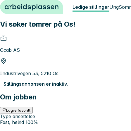
Hopp til innhold
Ledige stillinger
Ung
Somm
Vi søker tømrer på Os!
Ocab AS
Industrivegen 53, 5210 Os
Stillingsannonsen er inaktiv.
Om jobben
Lagre favoritt
Type ansettelse
Fast, heltid 100%