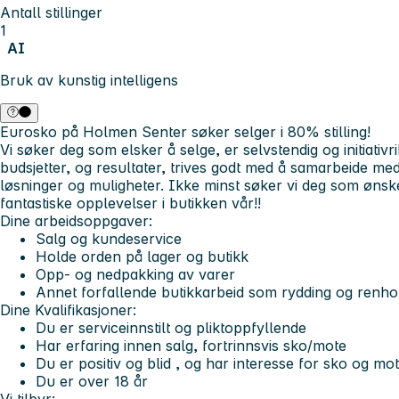
Antall stillinger
1
AI
Bruk av kunstig intelligens
Eurosko på Holmen Senter søker selger i 80% stilling!
Vi søker deg som elsker å selge, er selvstendig og initiativr
budsjetter, og resultater, trives godt med å samarbeide me
løsninger og muligheter. Ikke minst søker vi deg som ønske
fantastiske opplevelser i butikken vår!!
Dine arbeidsoppgaver:
Salg og kundeservice
Holde orden på lager og butikk
Opp- og nedpakking av varer
Annet forfallende butikkarbeid som rydding og renho
Dine Kvalifikasjoner:
Du er serviceinnstilt og pliktoppfyllende
Har erfaring innen salg, fortrinnsvis sko/mote
Du er positiv og blid , og har interesse for sko og mo
Du er over 18 år