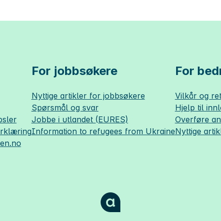
For jobbsøkere
For bedr
Nyttige artikler for jobbsøkere
Vilkår og ret
Spørsmål og svar
Hjelp til inn
sler
Jobbe i utlandet (EURES)
Overføre a
erklæring
Information to refugees from Ukraine
Nyttige artik
sen.no