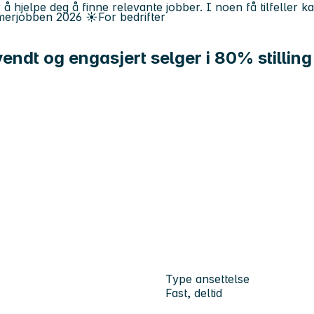
 å hjelpe deg å finne relevante jobber. I noen få tilfeller 
erjobben
2026
☀️
For bedrifter
ndt og engasjert selger i 80% stilling
Type ansettelse
Fast, deltid