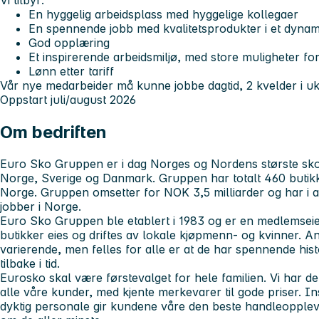
Vi tilbyr:
En hyggelig arbeidsplass med hyggelige kollegaer
En spennende jobb med kvalitetsprodukter i et dynam
God opplæring
Et inspirerende arbeidsmiljø, med store muligheter fo
Lønn etter tariff
Vår nye medarbeider må kunne jobbe dagtid, 2 kvelder i u
Oppstart juli/august 2026
Om bedriften
Euro Sko Gruppen er i dag Norges og Nordens største sko
Norge, Sverige og Danmark. Gruppen har totalt 460 butikk
Norge. Gruppen omsetter for NOK 3,5 milliarder og har i 
jobber i Norge.
Euro Sko Gruppen ble etablert i 1983 og er en medlemseiet
butikker eies og driftes av lokale kjøpmenn- og kvinner. Ant
varierende, men felles for alle er at de har spennende his
tilbake i tid.
Eurosko skal være førstevalget for hele familien. Vi har der
alle våre kunder, med kjente merkevarer til gode priser. In
dyktig personale gir kundene våre den beste handleoppleve