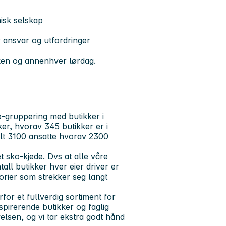
isk selskap
r ansvar og utfordringer
ken og annenhver lørdag.
-gruppering med butikker i
er, hvorav 345 butikker er i
alt 3100 ansatte hvorav 2300
 sko-kjede. Dvs at alle våre
all butikker hver eier driver er
torier som strekker seg langt
for et fullverdig sortiment for
spirerende butikker og faglig
lsen, og vi tar ekstra godt hånd