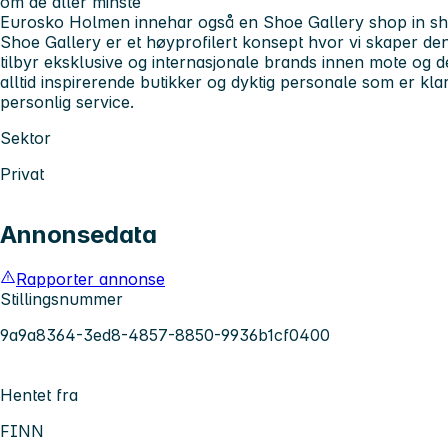
om de aller minste
Eurosko Holmen innehar også en Shoe Gallery shop in sh
Shoe Gallery er et høyprofilert konsept hvor vi skaper den
tilbyr eksklusive og internasjonale brands innen mote og 
alltid inspirerende butikker og dyktig personale som er klar
personlig service.
Sektor
Privat
Annonsedata
Rapporter annonse
Stillingsnummer
9a9a8364-3ed8-4857-8850-9936b1cf0400
Hentet fra
FINN