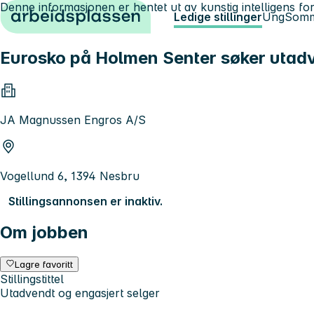
Denne informasjonen er hentet ut av kunstig intelligens for
Hopp til innhold
Ledige stillinger
Ung
Somm
Eurosko på Holmen Senter søker utadve
JA Magnussen Engros A/S
Vogellund 6, 1394 Nesbru
Stillingsannonsen er inaktiv.
Om jobben
Lagre favoritt
Stillingstittel
Utadvendt og engasjert selger