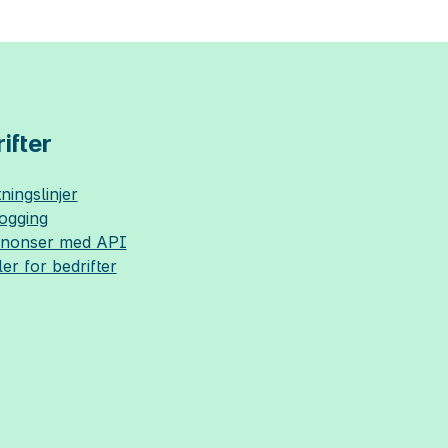
ifter
ningslinjer
logging
nnonser med API
ler for bedrifter