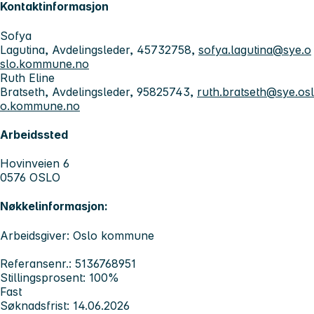
Kontaktinformasjon
Sofya
Lagutina, Avdelingsleder, 45732758,
sofya.lagutina@sye.o
slo.kommune.no
Ruth Eline
Bratseth, Avdelingsleder, 95825743,
ruth.bratseth@sye.osl
o.kommune.no
Arbeidssted
Hovinveien 6
0576 OSLO
Nøkkelinformasjon:
Arbeidsgiver: Oslo kommune
Referansenr.: 5136768951
Stillingsprosent: 100%
Fast
Søknadsfrist: 14.06.2026