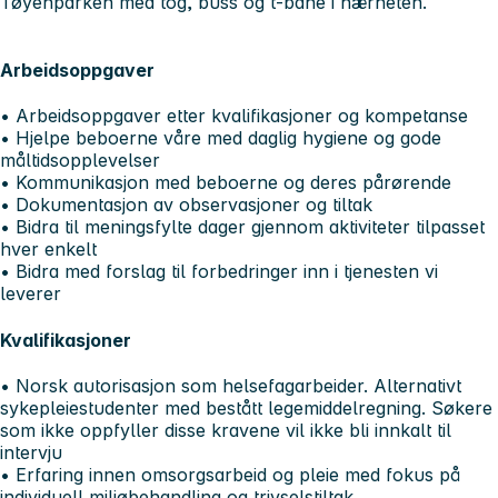
Tøyenparken med tog, buss og t-bane i nærheten.
Arbeidsoppgaver
• Arbeidsoppgaver etter kvalifikasjoner og kompetanse
• Hjelpe beboerne våre med daglig hygiene og gode
måltidsopplevelser
• Kommunikasjon med beboerne og deres pårørende
• Dokumentasjon av observasjoner og tiltak
• Bidra til meningsfylte dager gjennom aktiviteter tilpasset
hver enkelt
• Bidra med forslag til forbedringer inn i tjenesten vi
leverer
Kvalifikasjoner
• Norsk autorisasjon som helsefagarbeider.
Alternativt
sykepleiestudenter med bestått legemiddelregning. Søkere
som ikke oppfyller disse kravene vil ikke bli innkalt til
intervju
• Erfaring innen omsorgsarbeid og pleie med fokus på
individuell miljøbehandling og trivselstiltak