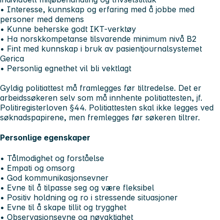
• Interesse, kunnskap og erfaring med å jobbe med
personer med demens
• Kunne beherske godt IKT-verktøy
• Ha norskkompetanse tilsvarende minimum nivå B2
• Fint med kunnskap i bruk av pasientjournalsystemet
Gerica
• Personlig egnethet vil bli vektlagt
Gyldig politiattest må framlegges før tiltredelse. Det er
arbeidssøkeren selv som må innhente politiattesten, jf.
Politiregisterloven §44. Politiattesten skal ikke legges ved
søknadspapirene, men fremlegges før søkeren tiltrer.
Personlige egenskaper
• Tålmodighet og forståelse
• Empati og omsorg
• God kommunikasjonsevner
• Evne til å tilpasse seg og være fleksibel
• Positiv holdning og ro i stressende situasjoner
• Evne til å skape tillit og trygghet
• Observasjonsevne og nøyaktighet