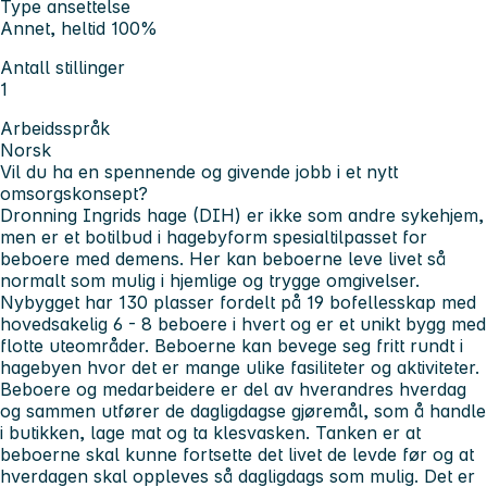
Type ansettelse
Annet, heltid 100%
Antall stillinger
1
Arbeidsspråk
Norsk
Vil du ha en spennende og givende jobb i et nytt
omsorgskonsept?
Dronning Ingrids hage (DIH) er ikke som andre sykehjem,
men er et botilbud i hagebyform spesialtilpasset for
beboere med demens. Her kan beboerne leve livet så
normalt som mulig i hjemlige og trygge omgivelser.
Nybygget har 130 plasser fordelt på 19 bofellesskap med
hovedsakelig 6 - 8 beboere i hvert og er et unikt bygg med
flotte uteområder. Beboerne kan bevege seg fritt rundt i
hagebyen hvor det er mange ulike fasiliteter og aktiviteter.
Beboere og medarbeidere er del av hverandres hverdag
og sammen utfører de dagligdagse gjøremål, som å handle
i butikken, lage mat og ta klesvasken. Tanken er at
beboerne skal kunne fortsette det livet de levde før og at
hverdagen skal oppleves så dagligdags som mulig. Det er