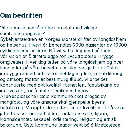
Om bedriften
Vil du være med å jobbe i en etat med viktige
samfunnsoppgaver?
Sykehjemsetaten er Norges største drifter av langtidshjem
og helsehus. Hvert år behandles 9000 pasienter av 10000
dyktige medarbeidere. Nå vil vi ha deg med på laget.
Vår visjon er å tilrettelegge for livsutfoldelse i trygge
omgivelser. Hver dag teller på våre langtidshjem og hver
time teller på våre helsehus. Vi skal sørge for at Oslos
innbyggere med behov for heldøgns pleie, rehabilitering
og omsorg mottar et best mulig tilbud. Vi arbeider
kontinuerlig med økt kvalitet i tjenesten, fagutvikling og
innovasjon, for å møte fremtidens behov.
Arbeidsplassene i Oslo kommune skal preges av
mangfold, og våre ansatte skal gjenspeile byens
befolkning. Vi oppfordrer alle som er kvalifisert til å søke
jobb hos oss uansett alder, funksjonsevne, kjønn,
kjønnsidentitet, seksuell orientering, religion og etnisk
bakgrunn. Oslo kommune legger vekt på å tilrettelegge