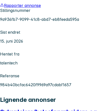
Rapporter annonse
Stillingsnummer
9a936fb7-9099-41c8-abd7-eb8feeda595a
Sist endret
15. juni 2026
Hentet fra
talentech
Referanse
984b40bcfac6420f9969a97cdabf1657
Lignende annonser