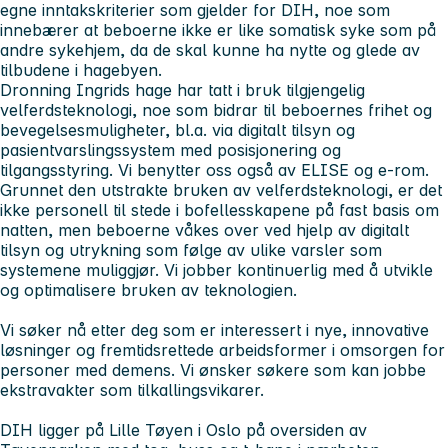
egne inntakskriterier som gjelder for DIH, noe som
innebærer at beboerne ikke er like somatisk syke som på
andre sykehjem, da de skal kunne ha nytte og glede av
tilbudene i hagebyen.
Dronning Ingrids hage har tatt i bruk tilgjengelig
velferdsteknologi, noe som bidrar til beboernes frihet og
bevegelsesmuligheter, bl.a. via digitalt tilsyn og
pasientvarslingssystem med posisjonering og
tilgangsstyring. Vi benytter oss også av ELISE og e-rom.
Grunnet den utstrakte bruken av velferdsteknologi, er det
ikke personell til stede i bofellesskapene på fast basis om
natten, men beboerne våkes over ved hjelp av digitalt
tilsyn og utrykning som følge av ulike varsler som
systemene muliggjør. Vi jobber kontinuerlig med å utvikle
og optimalisere bruken av teknologien.
Vi søker nå etter deg som er interessert i nye, innovative
løsninger og fremtidsrettede arbeidsformer i omsorgen for
personer med demens. Vi ønsker søkere som kan jobbe
ekstravakter som tilkallingsvikarer.
DIH ligger på Lille Tøyen i Oslo på oversiden av