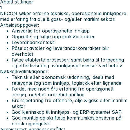
Antall stillinger
1
NECON søker erfarne tekniske, operasjonelle innkjøpere
med erfaring fra olje & gass- og/eller maritim sektor.
Arbeidsoppgaver:
Ansvarlig for operasjonelle innkjøp
Opprette og følge opp innkjøpsordrer
Leverandørkontakt
Påse at avtaler og leverandørkontrakter blir
overholdt
Følge etablerte prosesser, samt bidra til forbedring
og effektivisering av innkjøpsprosesser ved behov
Nøkkelkvalifikasjoner:
Teknisk eller økonomisk utdanning, ideelt med
relevante fag som innkjøp, logistikk eller lignende
Fordel med noen års erfaring fra operasjonell
innkjøp og/eller ordrebehandling
Bransjeefaring fra offshore, olje & gass eller maritim
sektor
God kjennskap til innkjøps- og ERP-systemet SAP
God muntlig og skriftelig kommunikasjonsevne på
norsk og engelsk
Arbeidssted:
Bergensområdet