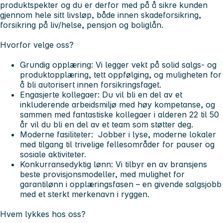
produktspekter og du er derfor med på å sikre kunden
gjennom hele sitt livsløp, både innen skadeforsikring,
forsikring på liv/helse, pensjon og boliglån.
Hvorfor velge oss?
Grundig opplæring: Vi legger vekt på solid salgs- og
produktopplæring, tett oppfølging, og muligheten for
å bli autorisert innen forsikringsfaget.
Engasjerte kollegaer: Du vil bli en del av et
inkluderende arbeidsmiljø med høy kompetanse, og
sammen med fantastiske kollegaer i alderen 22 til 50
år vil du bli en del av et team som støtter deg.
Moderne fasiliteter: Jobber i lyse, moderne lokaler
med tilgang til trivelige fellesområder for pauser og
sosiale aktiviteter.
Konkurransedyktig lønn: Vi tilbyr en av bransjens
beste provisjonsmodeller, med mulighet for
garantilønn i opplæringsfasen – en givende salgsjobb
med et sterkt merkenavn i ryggen.
Hvem lykkes hos oss?