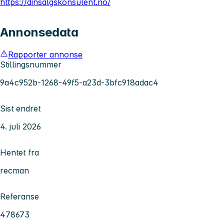
https://dinsalgskonsulent.no/
Annonsedata
Rapporter annonse
Stillingsnummer
9a4c952b-1268-49f5-a23d-3bfc918adac4
Sist endret
4. juli 2026
Hentet fra
recman
Referanse
478673