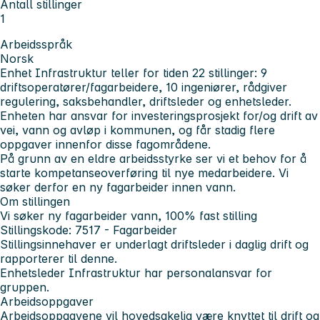
Antall stillinger
1
Arbeidsspråk
Norsk
Enhet Infrastruktur teller for tiden 22 stillinger: 9
driftsoperatører/fagarbeidere, 10 ingeniører, rådgiver
regulering, saksbehandler, driftsleder og enhetsleder.
Enheten har ansvar for investeringsprosjekt for/og drift av
vei, vann og avløp i kommunen, og får stadig flere
oppgaver innenfor disse fagområdene.
På grunn av en eldre arbeidsstyrke ser vi et behov for å
starte kompetanseoverføring til nye medarbeidere. Vi
søker derfor en ny fagarbeider innen vann.
Om stillingen
Vi søker ny fagarbeider vann, 100% fast stilling
Stillingskode: 7517 - Fagarbeider
Stillingsinnehaver er underlagt driftsleder i daglig drift og
rapporterer til denne.
Enhetsleder Infrastruktur har personalansvar for
gruppen.
Arbeidsoppgaver
Arbeidsoppgavene vil hovedsakelig være knyttet til drift og