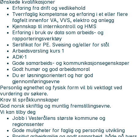
Ønskede kvalifikasjoner
Erfaring fra drift og vedlikehold
Tverrfaglig kompetanse og erfaring i et eller flere
fagfelt innenfor VA, VVS, elektro og anlegg
Kjennskap til internkontroll og HMS
Erfaring i bruk av data som arbeids- og
rapporteringsverktøy
Sertifikat for PE. Sveising og/eller for stål
Arbeidsvarsling kurs 1
ADK-1
Gode samarbeids- og kommunikasjonsegenskaper
Godt humør og god arbeidsmoral
Du er løsningsorientert og har god
gjennomføringsevne
Personlig egnethet og fysisk form vil bli vektlagt ved
vurdering av søkere.
Krav til språkkunnskaper
God norsk skriftlig og muntlig fremstillingsevne.
Vi kan tilby deg
Jobb i Vesterålens største kommune og
regionssenter
Gode muligheter for faglig og personlig utvikling
Positivt arbeidsmiljø og godt samarbeid, både på tvers