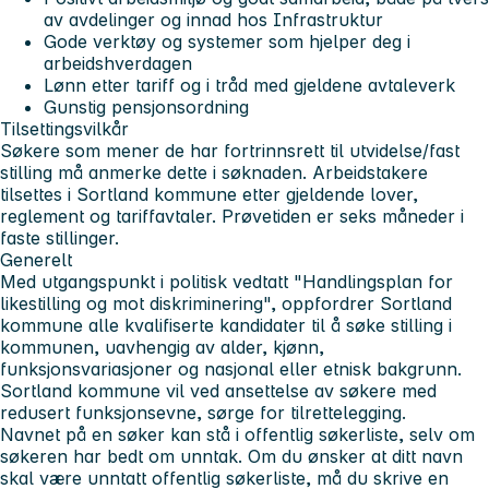
av avdelinger og innad hos Infrastruktur
Gode verktøy og systemer som hjelper deg i
arbeidshverdagen
Lønn etter tariff og i tråd med gjeldene avtaleverk
Gunstig pensjonsordning
Tilsettingsvilkår
Søkere som mener de har fortrinnsrett til utvidelse/fast
stilling må anmerke dette i søknaden. Arbeidstakere
tilsettes i Sortland kommune etter gjeldende lover,
reglement og tariffavtaler. Prøvetiden er seks måneder i
faste stillinger.
Generelt
Med utgangspunkt i politisk vedtatt "Handlingsplan for
likestilling og mot diskriminering", oppfordrer Sortland
kommune alle kvalifiserte kandidater til å søke stilling i
kommunen, uavhengig av alder, kjønn,
funksjonsvariasjoner og nasjonal eller etnisk bakgrunn.
Sortland kommune vil ved ansettelse av søkere med
redusert funksjonsevne, sørge for tilrettelegging.
Navnet på en søker kan stå i offentlig søkerliste, selv om
søkeren har bedt om unntak. Om du ønsker at ditt navn
skal være unntatt offentlig søkerliste, må du skrive en