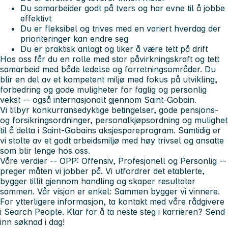
Du samarbeider godt på tvers og har evne til å jobbe
effektivt
Du er fleksibel og trives med en variert hverdag der
prioriteringer kan endre seg
Du er praktisk anlagt og liker å være tett på drift
Hos oss får du en rolle med stor påvirkningskraft og tett
samarbeid med både ledelse og forretningsområder. Du
blir en del av et kompetent miljø med fokus på utvikling,
forbedring og gode muligheter for faglig og personlig
vekst -- også internasjonalt gjennom Saint-Gobain.
Vi tilbyr konkurransedyktige betingelser, gode pensjons-
og forsikringsordninger, personalkjøpsordning og mulighet
til å delta i Saint-Gobains aksjespareprogram. Samtidig er
vi stolte av et godt arbeidsmiljø med høy trivsel og ansatte
som blir lenge hos oss.
Våre verdier -- OPP:
Offensiv, Profesjonell og Personlig
--
preger måten vi jobber på. Vi utfordrer det etablerte,
bygger tillit gjennom handling og skaper resultater
sammen. Vår visjon er enkel:
Sammen bygger vi vinnere.
For ytterligere informasjon, ta kontakt med våre rådgivere
i Search People. Klar for å ta neste steg i karrieren? Send
inn søknad i dag!