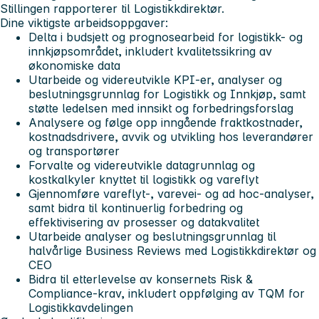
Stillingen rapporterer til Logistikkdirektør.
Dine viktigste arbeidsoppgaver:
Delta i budsjett og prognosearbeid for logistikk- og
innkjøpsområdet, inkludert kvalitetssikring av
økonomiske data
Utarbeide og videreutvikle KPI-er, analyser og
beslutningsgrunnlag for Logistikk og Innkjøp, samt
støtte ledelsen med innsikt og forbedringsforslag
Analysere og følge opp inngående fraktkostnader,
kostnadsdrivere, avvik og utvikling hos leverandører
og transportører
Forvalte og videreutvikle datagrunnlag og
kostkalkyler knyttet til logistikk og vareflyt
Gjennomføre vareflyt-, varevei- og ad hoc-analyser,
samt bidra til kontinuerlig forbedring og
effektivisering av prosesser og datakvalitet
Utarbeide analyser og beslutningsgrunnlag til
halvårlige Business Reviews med Logistikkdirektør og
CEO
Bidra til etterlevelse av konsernets Risk &
Compliance-krav, inkludert oppfølging av TQM for
Logistikkavdelingen