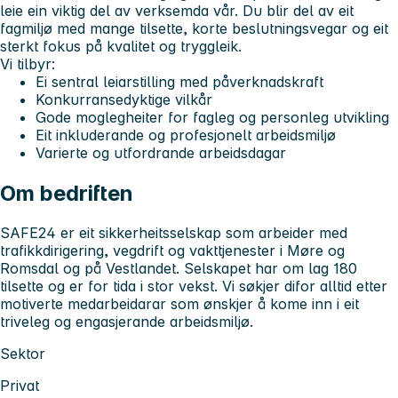
leie ein viktig del av verksemda vår. Du blir del av eit
fagmiljø med mange tilsette, korte beslutningsvegar og eit
sterkt fokus på kvalitet og tryggleik.
Vi tilbyr:
Ei sentral leiarstilling med påverknadskraft
Konkurransedyktige vilkår
Gode moglegheiter for fagleg og personleg utvikling
Eit inkluderande og profesjonelt arbeidsmiljø
Varierte og utfordrande arbeidsdagar
Om bedriften
SAFE24 er eit sikkerheitsselskap som arbeider med
trafikkdirigering, vegdrift og vakttjenester i Møre og
Romsdal og på Vestlandet. Selskapet har om lag 180
tilsette og er for tida i stor vekst. Vi søkjer difor alltid etter
motiverte medarbeidarar som ønskjer å kome inn i eit
triveleg og engasjerande arbeidsmiljø.
Sektor
Privat