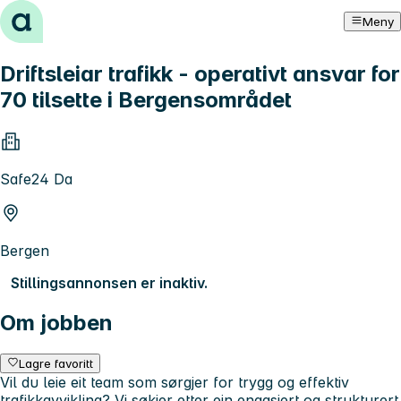
Hopp til innhold
Meny
Driftsleiar trafikk - operativt ansvar for
70 tilsette i Bergensområdet
Safe24 Da
Bergen
Stillingsannonsen er inaktiv.
Om jobben
Lagre favoritt
Vil du leie eit team som sørgjer for trygg og effektiv
trafikkavvikling? Vi søkjer etter ein engasjert og strukturert