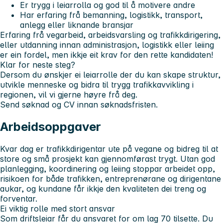
Er trygg i leiarrolla og god til å motivere andre
Har erfaring frå bemanning, logistikk, transport,
anlegg eller liknande bransjar
Erfaring frå vegarbeid, arbeidsvarsling og trafikkdirigering,
eller utdanning innan administrasjon, logistikk eller leiing
er ein fordel, men ikkje eit krav for den rette kandidaten!
Klar for neste steg?
Dersom du ønskjer ei leiarrolle der du kan skape struktur,
utvikle menneske og bidra til trygg trafikkavvikling i
regionen, vil vi gjerne høyre frå deg.
Send søknad og CV innan søknadsfristen.
Arbeidsoppgaver
Kvar dag er trafikkdirigentar ute på vegane og bidreg til at
store og små prosjekt kan gjennomførast trygt. Utan god
planlegging, koordinering og leiing stoppar arbeidet opp,
risikoen for både trafikken, entreprenørane og dirigentane
aukar, og kundane får ikkje den kvaliteten dei treng og
forventar.
Ei viktig rolle med stort ansvar
Som driftsleiar får du ansvaret for om lag 70 tilsette. Du