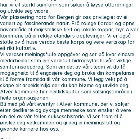
har vi eit sterkt samfunn som søkjer å løyse utfordringar
og utvikle seg vidare.
Vår plassering nord for Bergen gir oss privilegiet av ei
variert og fascinerande natur. Frå rolege fjordar og opne
havområde til majestetiske fjell og lokale toppar, byr Alver
kommune på ei rekkje utandørs opplevingar. Vi er også
stolte av å huse verdas beste korps og vere vertskap for
eit rikt kulturliv.
Vi verdset meiningsfulle oppgåver og ser på kvar einaste
medarbeidar som ein verdifull bidragsytar til vårt viktige
samfunnsoppdrag. Som ein del av vårt team vil du få
moglegheita til å engasjere deg og bruke din kompetanse
til å forme framtida til vår kommune. Vi legg vekt på å
skape eit arbeidsmiljø der du kan bløme og utvikle deg.
Alver kommune har heiltidskultur som satsingsområde i
heile organisasjonen.
Bli med på vårt eventyr i Alver kommune, der vi søkjer
etter dedikerte og dyktige menneske som ønsker å vere
ein del av vår felles suksesshistorie. Vi ser fram til å
ønskje deg velkommen og gi deg ei meiningsfull og
givande karriere hos oss.