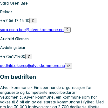
Sara Osen Bøe
Rektor
+47 56 17 14 10
sara.osen.boe@alver.kommune.no
Audhild Øksnes
Avdelingsleiar
+4756171400
audhild.oksnes@alver.kommune.no
Om bedriften
Alver kommune - Ein spennande organisasjon for
engasjerte og kompetente medarbeidarar!
Velkomen til Alver kommune, ein kommune som har
vakse til å bli ein av dei største kommunane i fylket. Med
om lag 30 000 innbyggjarar og 2 700 dedikerte tilsette,