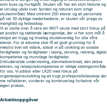
som buss og hurtigbåt. Skulen vår har ein stolt historie og
ei utruleg utsikt over fjorden og naturen som omgir
skuleområdet. Med omtrent 200 elevar og eit personale
på vel 30 dyktige medarbeidarar, er skulen vår prega av
mangfald og fellesskap.
Vi er stolte over å vere ein MOT-skule med stort fokus på
eit positivt og støttande læringsmiljø, der vi har som mål å
skapa ein trygg og triveleg skulekvardag for alle våre
elevar. For at elevane skal få eit godt grunnlag for å
meistra livet sitt vidare, satsar vi på utvikling av sosiale
ferdigheiter og ferdigheiter i lesing, skriving, rekning, digital
kompetanse og munnlege ferdigheiter.
Inkluderande undervisning, elevmedverknad, den aktive
eleven, og relasjonskompetanse er viktige satsingsområde
for oss. Vi jobbar etter LK20 med fokus på
organisasjonsutvikling og eit trygt profesjonsfellesskap der
me reflekterer, vurderer og kontinuerleg forbetrar vår
eigen praksis.
Arbeidsoppgåver