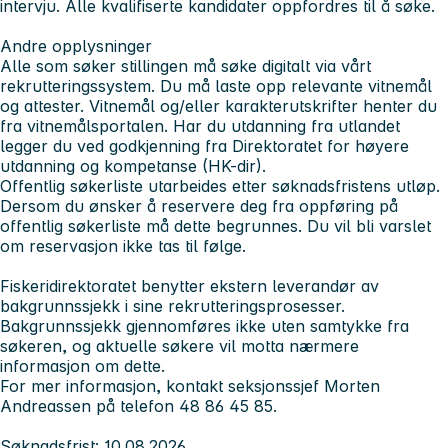
intervju. Alle kvalifiserte kandidater oppfordres til å søke.
Andre opplysninger
Alle som søker stillingen må søke digitalt via vårt
rekrutteringssystem. Du må laste opp relevante vitnemål
og attester. Vitnemål og/eller karakterutskrifter henter du
fra vitnemålsportalen. Har du utdanning fra utlandet
legger du ved godkjenning fra Direktoratet for høyere
utdanning og kompetanse (HK-dir).
Offentlig søkerliste utarbeides etter søknadsfristens utløp.
Dersom du ønsker å reservere deg fra oppføring på
offentlig søkerliste må dette begrunnes. Du vil bli varslet
om reservasjon ikke tas til følge.
Fiskeridirektoratet benytter ekstern leverandør av
bakgrunnssjekk i sine rekrutteringsprosesser.
Bakgrunnssjekk gjennomføres ikke uten samtykke fra
søkeren, og aktuelle søkere vil motta nærmere
informasjon om dette.
For mer informasjon, kontakt seksjonssjef Morten
Andreassen på telefon 48 86 45 85.
Søknadsfrist: 10.08.2026