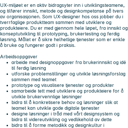
UX-miljøet er en aktiv bidragsyter inn i utviklingsteamene,
og tilfører innsikt, metode og designkompetanse på tvers
av organisasjonen. Som UX-designer hos oss jobber du i
tverrfaglige produktteam sammen med utviklere og
produkteiere. Du er med gjennom hele løpet, fra innsikt og
konseptutvikling til prototyping, brukertesting og ferdig
løsning. Målet er å sikre helhetlige tjenester som er enkle
å bruke og fungerer godt i praksis.
Arbeidsoppgaver
arbeide med designoppgaver fra brukerinnsikt og idé
til ferdig løsning
utforske problemstillinger og utvikle løsningsforslag
sammen med teamet
prototype og visualisere tjenester og produkter
samarbeide tett med utviklere og produkteiere for å
utvikle brukervennlige løsninger
bidra til å konkretisere behov og løsninger slik at
teamet kan utvikle gode digitale tjenester
designe løsninger i tråd med vårt designsystem og
bidra til videreutvikling og vedlikehold av dette
bidra til å forme metodikk og designkultur i