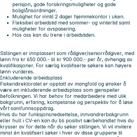
pensjon, gode forsikringsmuligheter og gode
boliglånsordninger.
Mulighet for inntil 2 dager hjemmekontor i uken.
Fleksibel arbeidstid med sommer- og vintertid samt
muligheter for avspasering.
Hos oss kan du trene i arbeidstiden.
Stillingen er innplassert som rådgiver/seniorrådgiver, med
lønn fra kr 650 000.- til kr 900 000.- per år, avhengig av
kvalifikasjoner. For særlig kvalifiserte søkere kan høyere
lønn vurderes.
Inkluderende arbeidsplass
Fiskeridirektoratet er opptatt av mangfold og ønsker å
være en inkluderende arbeidsplass som gjenspeiler
befolkningen. Vi har behov for medarbeidere med ulik
bakgrunn, erfaring, kompetanse og perspektiv for å løse
vårt samfunnsoppdrag.
Hvis du har funksjonsnedsettelse, innvandrerbakgrunn
eller hull i CV-en kan du bli positivt særbehandlet hvis du
krysser av for dette når du søker stillingen. Vi vil invitere
minst én kvalifisert søker i hver av disse gruppene til