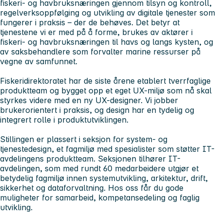
fiskeri- og havbruksnæringen gjennom tilsyn og kontroll,
regelverksoppfølging og utvikling av digitale tjenester som
fungerer i praksis – der de behøves. Det betyr at
tjenestene vi er med på å forme, brukes av aktører i
fiskeri- og havbruksnæringen til havs og langs kysten, og
av saksbehandlere som forvalter marine ressurser på
vegne av samfunnet.
Fiskeridirektoratet har de siste årene etablert tverrfaglige
produktteam og bygget opp et eget UX-miljø som nå skal
styrkes videre med en ny UX-designer. Vi jobber
brukerorientert i praksis, og design har en tydelig og
integrert rolle i produktutviklingen.
Stillingen er plassert i seksjon for system- og
tjenestedesign, et fagmiljø med spesialister som støtter IT-
avdelingens produktteam. Seksjonen tilhører IT-
avdelingen, som med rundt 60 medarbeidere utgjør et
betydelig fagmiljø innen systemutvikling, arkitektur, drift,
sikkerhet og dataforvaltning. Hos oss får du gode
muligheter for samarbeid, kompetansedeling og faglig
utvikling.