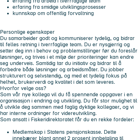
erfaring fra arbeid i tverrfaglige team
erfaring fra smidige utviklingsprosesser
kunnskap om offentlig forvaltning
Personlige egenskaper
Du samarbeider godt og kommuniserer tydelig, og bidrar
til felles retning i tverrfaglige team. Du er nysgjerrig og
setter deg inn i behov og problemstillinger før du foreslår
løsninger, og trives i et miljø der prioriteringer kan endre
seg underveis. Samtidig tar du initiativ og bidrar til å
forbedre både løsninger og arbeidsmåter. Du jobber
strukturert og selvstendig, og med et tydelig fokus på
helhet, brukerverdi og kvalitet i det som leveres.
Hvorfor velge oss?
Som vår nye kollega vil du få spennende oppgaver i en
organisasjon i endring og utvikling. Du får stor mulighet til
å utvikle deg sammen med faglig dyktige kollegaer, og vi
har interne ordninger for videreutvikling.
Som ansatt i Fiskeridirektoratet får du en rekke fordeler:
Medlemskap i Statens pensjonskasse. Dette
innebærer blant annet 2 prosent innbetaling til