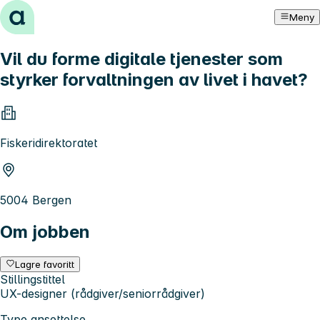
Hopp til innhold
Meny
Vil du forme digitale tjenester som
styrker forvaltningen av livet i havet?
Fiskeridirektoratet
5004 Bergen
Om jobben
Lagre favoritt
Stillingstittel
UX-designer (rådgiver/seniorrådgiver)
Type ansettelse