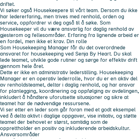
driftet.
Vi søker også Housekeepere til vårt team. Dersom du ikke
har ledererfaring, men trives med renhold, orden og
service, oppfordrer vi deg også til å søke. Som
Housekeeper vil du være ansvarlig for daglig renhold av
gjesterom og fellesområder. Erfaring fra lignende arbeid er
en fordel, men ikke et krav.
Din rolle
Som Housekeeping Manager får du det overordnede
ansvaret for housekeeping ved Senja By Heart. Du skal
lede teamet, utvikle gode rutiner og sørge for effektiv drift
gjennom hele året.
Dette er ikke en administrativ lederstilling. Housekeeping
Manager er en operativ lederrolle, hvor du er en aktiv del
av renholdsteamet, deltar i daglig renhold, og har ansvar
for planlegging, koordinering og oppfølging av avdelingen,
inkludert å håndtere uforutsette situasjoner og sikre at
teamet har de nødvendige ressursene.
Vi ser etter en leder som går foran med et godt eksempel
ved å delta aktivt i daglige oppgaver, vise initiativ, og støtte
teamet der behovet er størst, samtidig som de
opprettholder en positiv og inkluderende arbeidskultur.
Ansvarsområder