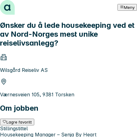
Hopp til innhold
Meny
Ønsker du å lede housekeeping ved et
av Nord-Norges mest unike
reiselivsanlegg?
Wilsgård Reiseliv AS
Værnesveien 105, 9381 Torsken
Om jobben
Lagre favoritt
Stillingstittel
Housekeeping Manager – Senja By Heart