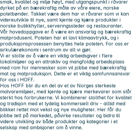
smak, kvalitet og miljø høyt, med utgangspunkt i råvarer
dyrket på en bærekraftig måte av våre eiere, norske
potetbønder. Takket være dem har vi råvarer som vi kan
videreutvikle til nye, samt kjente og kjære produkter i
norske butikkhyller, serveringssteder og restauranter.
Vår hovedoppgave er å være en ansvarlig og bærekraftig
matprodusent. Poteten har et lavt klimaavtrykk, og i
produksjonsprosessen benyttes hele poteten. For oss er
sirkulærøkonomi i sentrum av alt vi gjør.
Vi er stolte av å være en viktig arbeidsgiver i flere
lokalmiljøer og en attraktiv og mangfoldig arbeidsplass
med rom for mennesker som vil jobbe med bærekraftig
mat og matproduksjon. Dette er et viktig samfunnsansvar
for oss i HOFF.
Hos HOFF blir du en del av et av Norges sterkeste
matvaremiljøer, med kjente og kjære merkevarer som står
sterkt hos forbrukerne. Vi kombinerer stolthet for kvalitet
og tradisjon med et tydelig kommersielt driv - alltid med
blikket rettet mot vekst og nye muligheter. Her får du
jobbe tett på markedet, påvirke resultater og bidra til
videre utvikling av både produkter og kategorier i et
selskap med ambisjoner om å vinne.