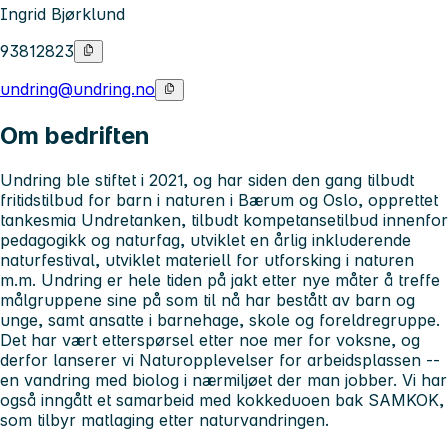
Ingrid Bjørklund
93812823
undring@undring.no
Om bedriften
Undring ble stiftet i 2021, og har siden den gang tilbudt
fritidstilbud for barn i naturen i Bærum og Oslo, opprettet
tankesmia Undretanken, tilbudt kompetansetilbud innenfor
pedagogikk og naturfag, utviklet en årlig inkluderende
naturfestival, utviklet materiell for utforsking i naturen
m.m. Undring er hele tiden på jakt etter nye måter å treffe
målgruppene sine på som til nå har bestått av barn og
unge, samt ansatte i barnehage, skole og foreldregruppe.
Det har vært etterspørsel etter noe mer for voksne, og
derfor lanserer vi Naturopplevelser for arbeidsplassen --
en vandring med biolog i nærmiljøet der man jobber. Vi har
også inngått et samarbeid med kokkeduoen bak SAMKOK,
som tilbyr matlaging etter naturvandringen.