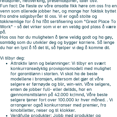
relasjoner, nettverking, presentasjoner, taler osv.
Fun fact:
De fleste av våre ansatte fikk høre om oss fra en
venn som allerede jobber her, og mange har faktisk byttet
fra andre salgsbyråer til oss. Vi er også stolte og
takknemlige for å ha fått sertifisering som "Great Place To
Work" - så det virker som vi er en veldig god plass å være
på.
Hos oss har du muligheten å tjene veldig godt og ha gøy,
samtidig som du utvikler deg og bygger karriere. Så lenge
du har en lyst å få det til, så hjelper vi deg å komme dit.
Vi tilbyr deg:
Attraktiv lønn og belønninger:
Vi tilbyr en svært
konkurransedyktig provisjonsmodell med mulighet
for garantilønn i starten. Vi skal ha de beste
modellene i bransjen, ettersom det gjør at våre
selgere er førnøyde og blir, win-win. Våre selgere,
enten de jobber full- eller deltids, har en
gjennomsnittslønn på 42.000 kr/mnd, Våre beste
selgere tjener fort over 100.000 kr hver måned. . Vi
arrangerer også konkurranser med premier, fra
kinobilletter, reiser og til klokker.
Verdifulle produkter:
Jobb med produkter og