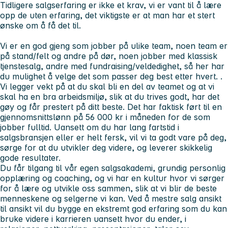
Tidligere salgserfaring er ikke et krav, vi er vant til å lære
opp de uten erfaring, det viktigste er at man har et stert
ønske om å få det til.
Vi er en god gjeng som jobber på ulike team, noen team er
på stand/felt og andre på dør, noen jobber med klassisk
tjenstesalg, andre med fundraising/veldedighet, så her har
du mulighet å velge det som passer deg best etter hvert. .
Vi legger vekt på at du skal bli en del av teamet og at vi
skal ha en bra arbeidsmiljø, slik at du trives godt, har det
gøy og får prestert på ditt beste. Det har faktisk ført til en
gjennomsnittslønn på 56 000 kr i måneden for de som
jobber fulltid. Uansett om du har lang fartstid i
salgsbransjen eller er helt fersk, vil vi ta godt vare på deg,
sørge for at du utvikler deg videre, og leverer skikkelig
gode resultater.
Du får tilgang til vår egen salgsakademi, grundig personlig
opplæring og coaching, og vi har en kultur hvor vi sørger
for å lære og utvikle oss sammen, slik at vi blir de beste
menneskene og selgerne vi kan. Ved å mestre salg ansikt
til ansikt vil du bygge en ekstremt god erfaring som du kan
bruke videre i karrieren uansett hvor du ender, i