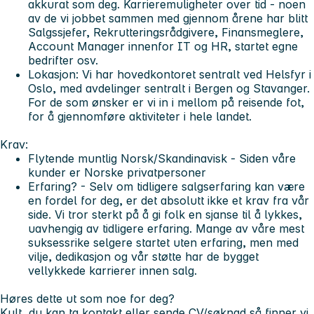
akkurat som deg. Karrieremuligheter over tid - noen
av de vi jobbet sammen med gjennom årene har blitt
Salgssjefer, Rekrutteringsrådgivere, Finansmeglere,
Account Manager innenfor IT og HR, startet egne
bedrifter osv.
Lokasjon:
Vi har hovedkontoret sentralt ved Helsfyr i
Oslo, med avdelinger sentralt i Bergen og Stavanger.
For de som ønsker er vi in i mellom på reisende fot,
for å gjennomføre aktiviteter i hele landet.
Krav:
Flytende muntlig Norsk/Skandinavisk -
Siden våre
kunder er Norske privatpersoner
Erfaring?
- Selv om tidligere salgserfaring kan være
en fordel for deg, er det absolutt ikke et krav fra vår
side. Vi tror sterkt på å gi folk en sjanse til å lykkes,
uavhengig av tidligere erfaring. Mange av våre mest
suksessrike selgere startet uten erfaring, men med
vilje, dedikasjon og vår støtte har de bygget
vellykkede karrierer innen salg.
Høres dette ut som noe for deg?
Kult, du kan ta kontakt eller sende CV/søknad så finner vi