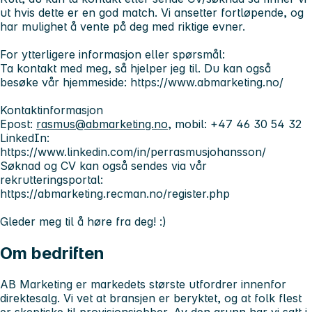
ut hvis dette er en god match. Vi ansetter fortløpende, og
har mulighet å vente på deg med riktige evner.
For ytterligere informasjon eller spørsmål:
Ta kontakt med meg, så hjelper jeg til. Du kan også
besøke vår hjemmeside: https://www.abmarketing.no/
Kontaktinformasjon
Epost:
rasmus@abmarketing.no
, mobil: +47 46 30 54 32
LinkedIn:
https://www.linkedin.com/in/perrasmusjohansson/
Søknad og CV kan også sendes via vår
rekrutteringsportal:
https://abmarketing.recman.no/register.php
Gleder meg til å høre fra deg! :)
Om bedriften
AB Marketing er markedets største utfordrer innenfor
direktesalg. Vi vet at bransjen er beryktet, og at folk flest
er skeptiske til provisjonsjobber. Av den grunn har vi satt i