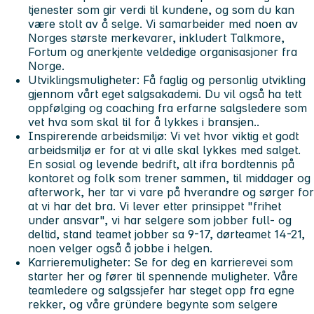
tjenester som gir verdi til kundene, og som du kan
være stolt av å selge. Vi samarbeider med noen av
Norges største merkevarer, inkludert Talkmore,
Fortum og anerkjente veldedige organisasjoner fra
Norge.
Utviklingsmuligheter:
Få faglig og personlig utvikling
gjennom vårt eget salgsakademi. Du vil også ha tett
oppfølging og coaching fra erfarne salgsledere som
vet hva som skal til for å lykkes i bransjen..
Inspirerende arbeidsmiljø:
Vi vet hvor viktig et godt
arbeidsmiljø er for at vi alle skal lykkes med salget.
En sosial og levende bedrift, alt ifra bordtennis på
kontoret og folk som trener sammen, til middager og
afterwork, her tar vi vare på hverandre og sørger for
at vi har det bra. Vi lever etter prinsippet "frihet
under ansvar", vi har selgere som jobber full- og
deltid, stand teamet jobber sa 9-17, dørteamet 14-21,
noen velger også å jobbe i helgen.
Karrieremuligheter:
Se for deg en karrierevei som
starter her og fører til spennende muligheter. Våre
teamledere og salgssjefer har steget opp fra egne
rekker, og våre gründere begynte som selgere