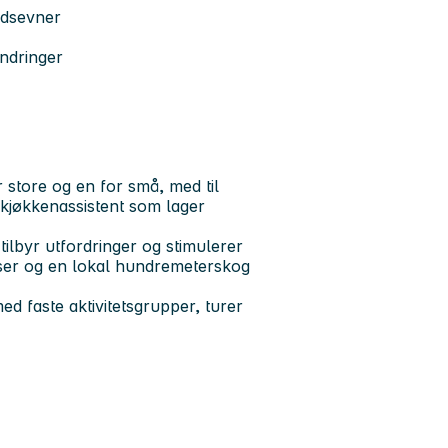
idsevner
indringer
 store og en for små, med til
 kjøkkenassistent som lager
ilbyr utfordringer og stimulerer
lasser og en lokal hundremeterskog
d faste aktivitetsgrupper, turer