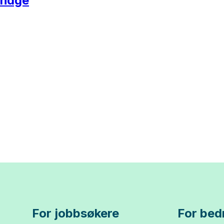
ehage
For jobbsøkere
For bedr