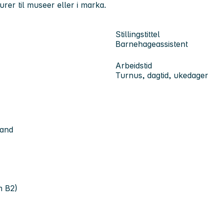
urer til museer eller i marka.
Stillingstittel
Barnehageassistent
Arbeidstid
Turnus, dagtid, ukedager
rand
m B2)