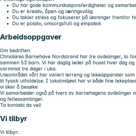
Du har gode kommunikasjonsferdigheter og samarbe
Du er kreativ, åpen og læringsvillig
Du takler stress og fokuserer på løsninger fremfor h
Du er positiv, omsorgsfull og empatisk
Arbeidsoppgaver
Om bedriften
Christiania Barnehave Nordstrand har tre avdelinger, to for
sammen 53 barn. Vi har daglig leder på huset hver dag og
varmmat tre dager i uka.
Uteområdet vårt har variert terreng og lekeapparater som t
til fysisk utfoldelse. I lokalmiljøet har vi både fine lekep
vi liker å besøke
Vi samarbeider også på tvers av barnehagens avdelinger me
og fellessamlinger.
Ta kontakt da vel!
Vi tilbyr
Vi tilbyr: