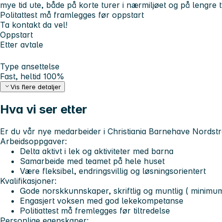
mye tid ute, både på korte turer i nærmiljøet og på lengre t
Politattest må framlegges før oppstart
Ta kontakt da vel!
Oppstart
Etter avtale
Type ansettelse
Fast, heltid 100%
Vis flere detaljer
Hva vi ser etter
Er du vår nye medarbeider i Christiania Barnehave Nordst
Arbeidsoppgaver:
Delta aktivt i lek og aktiviteter med barna
Samarbeide med teamet på hele huset
Være fleksibel, endringsvillig og løsningsorientert
Kvalifikasjoner:
Gode norskkunnskaper, skriftlig og muntlig ( minimu
Engasjert voksen med god lekekompetanse
Politiattest må fremlegges før tiltredelse
Personlige egenskaper: