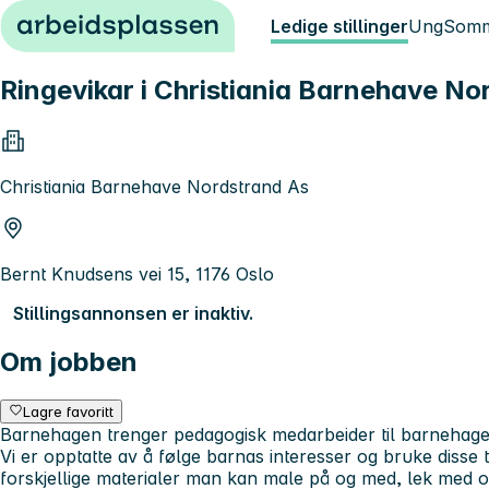
Hopp til innhold
Ledige stillinger
Ung
Somm
Ringevikar i Christiania Barnehave No
Christiania Barnehave Nordstrand As
Bernt Knudsens vei 15, 1176 Oslo
Stillingsannonsen er inaktiv.
Om jobben
Lagre favoritt
Barnehagen trenger pedagogisk medarbeider til barnehag
Vi er opptatte av å følge barnas interesser og bruke disse ti
forskjellige materialer man kan male på og med, lek med o