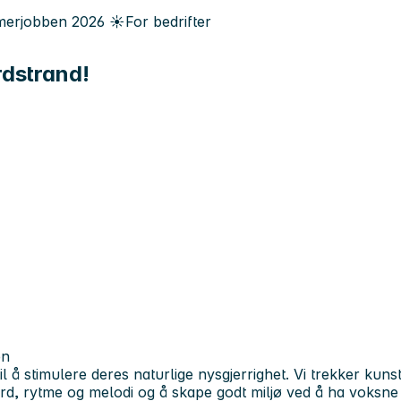
erjobben
2026
☀️
For bedrifter
rdstrand!
en
l å stimulere deres naturlige nysgjerrighet. Vi trekker kunstf
rd, rytme og melodi og å skape godt miljø ved å ha voksne