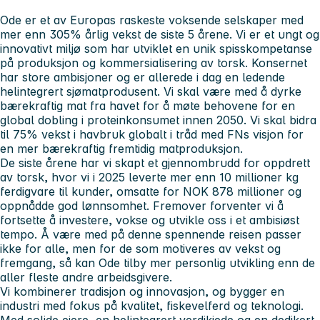
Ode er et av Europas raskeste voksende selskaper med
mer enn 305% årlig vekst de siste 5 årene. Vi er et ungt og
innovativt miljø som har utviklet en unik spisskompetanse
på produksjon og kommersialisering av torsk. Konsernet
har store ambisjoner og er allerede i dag en ledende
helintegrert sjømatprodusent. Vi skal være med å dyrke
bærekraftig mat fra havet for å møte behovene for en
global dobling i proteinkonsumet innen 2050. Vi skal bidra
til 75% vekst i havbruk globalt i tråd med FNs visjon for
en mer bærekraftig fremtidig matproduksjon.
De siste årene har vi skapt et gjennombrudd for oppdrett
av torsk, hvor vi i 2025 leverte mer enn 10 millioner kg
ferdigvare til kunder, omsatte for NOK 878 millioner og
oppnådde god lønnsomhet. Fremover forventer vi å
fortsette å investere, vokse og utvikle oss i et ambisiøst
tempo. Å være med på denne spennende reisen passer
ikke for alle, men for de som motiveres av vekst og
fremgang, så kan Ode tilby mer personlig utvikling enn de
aller fleste andre arbeidsgivere.
Vi kombinerer tradisjon og innovasjon, og bygger en
industri med fokus på kvalitet, fiskevelferd og teknologi.
Med solide eiere, en helintegrert verdikjede og en dedikert