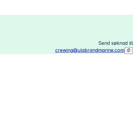
Send søknad til
crewing@ulabrandmarine.com