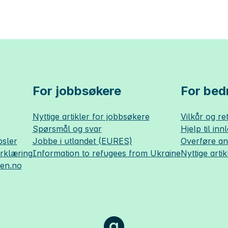
For jobbsøkere
For bedr
Nyttige artikler for jobbsøkere
Vilkår og ret
Spørsmål og svar
Hjelp til inn
sler
Jobbe i utlandet (EURES)
Overføre a
erklæring
Information to refugees from Ukraine
Nyttige artik
sen.no