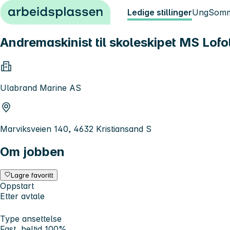
Hopp til innhold
Ledige stillinger
Ung
Somm
Andremaskinist til skoleskipet MS Lofo
Ulabrand Marine AS
Marviksveien 140, 4632 Kristiansand S
Om jobben
Lagre favoritt
Oppstart
Etter avtale
Type ansettelse
Fast, heltid 100%