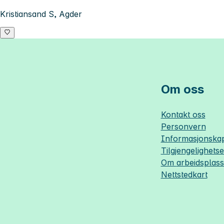
Kristiansand S, Agder
Om oss
Kontakt oss
Personvern
Informasjonskap
Tilgjengelighets
Om
arbeidsplas
Nettstedkart