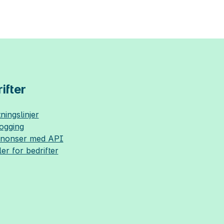
ifter
ningslinjer
logging
nnonser med API
ler for bedrifter