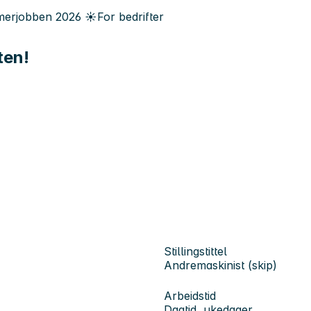
erjobben
2026
☀️
For bedrifter
ten!
Stillingstittel
Andremaskinist (skip)
Arbeidstid
Dagtid, ukedager