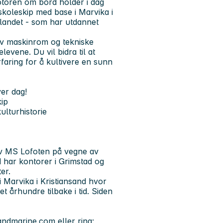
motoren om bord holder i dag
 skoleskip med base i Marvika i
rlandet - som har utdannet
 av maskinrom og tekniske
levene. Du vil bidra til at
rfaring for å kultivere en sunn
ver dag!
ip
ulturhistorie
av MS Lofoten på vegne av
 har kontorer i Grimstad og
er.
i Marvika i Kristiansand hvor
t århundre tilbake i tid. Siden
andmarine.com
eller ring: