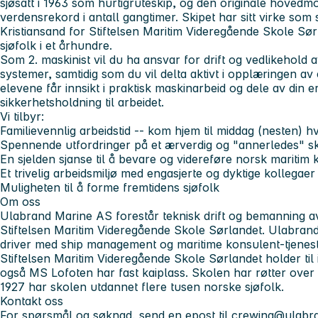
sjøsatt i 1963 som hurtigruteskip, og den originale hoved
verdensrekord i antall gangtimer. Skipet har sitt virke som
Kristiansand for Stiftelsen Maritim Videregående Skole Sø
sjøfolk i et århundre.
Som 2. maskinist vil du ha ansvar for drift og vedlikehold
systemer, samtidig som du vil delta aktivt i opplæringen av e
elevene får innsikt i praktisk maskinarbeid og dele av din e
sikkerhetsholdning til arbeidet.
Vi tilbyr:
Familievennlig arbeidstid -- kom hjem til middag (nesten) h
Spennende utfordringer på et ærverdig og "annerledes" sk
En sjelden sjanse til å bevare og videreføre norsk maritim k
Et trivelig arbeidsmiljø med engasjerte og dyktige kollegaer
Muligheten til å forme fremtidens sjøfolk
Om oss
Ulabrand Marine AS forestår teknisk drift og bemanning 
Stiftelsen Maritim Videregående Skole Sørlandet. Ulabrand
driver med ship management og maritime konsulent-tjenest
Stiftelsen Maritim Videregående Skole Sørlandet holder til 
også MS Lofoten har fast kaiplass. Skolen har røtter over e
1927 har skolen utdannet flere tusen norske sjøfolk.
Kontakt oss
For spørsmål og søknad, send en epost til
crewing@ulabr