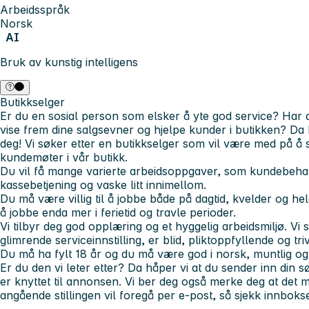
Arbeidsspråk
Norsk
AI
Bruk av kunstig intelligens
Butikkselger
Er du en sosial person som elsker å yte god service? Har 
vise frem dine salgsevner og hjelpe kunder i butikken? Da h
deg! Vi søker etter en butikkselger som vil være med på å s
kundemøter i vår butikk.
Du vil få mange varierte arbeidsoppgaver, som kundebehand
kassebetjening og vaske litt innimellom.
Du må være villig til å jobbe både på dagtid, kvelder og hel
å jobbe enda mer i ferietid og travle perioder.
Vi tilbyr deg god opplæring og et hyggelig arbeidsmiljø. Vi
glimrende serviceinnstilling, er blid, pliktoppfyllende og tr
Du må ha fylt 18 år og du må være god i norsk, muntlig og s
Er du den vi leter etter? Da håper vi at du sender inn din
er knyttet til annonsen. Vi ber deg også merke deg at de
angående stillingen vil foregå per e-post, så sjekk innbokse