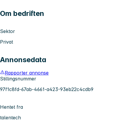
Om bedriften
Sektor
Privat
Annonsedata
Rapporter annonse
Stillingsnummer
97f1c8fd-67ab-4661-a423-93eb22c4cdb9
Hentet fra
talentech