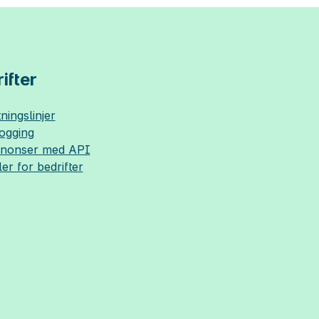
ifter
ningslinjer
logging
nnonser med API
ler for bedrifter