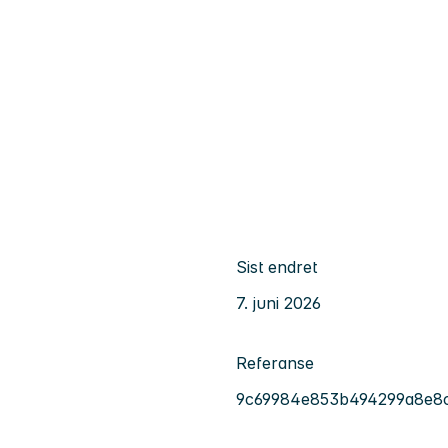
Sist endret
7. juni 2026
Referanse
9c69984e853b494299a8e8