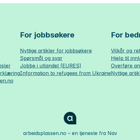
For jobbsøkere
For bedr
Nyttige artikler for jobbsøkere
Vilkår og ret
Spørsmål og svar
Hjelp til inn
sler
Jobbe i utlandet (EURES)
Overføre a
erklæring
Information to refugees from Ukraine
Nyttige artik
sen.no
arbeidsplassen.no
– en tjeneste fra Nav