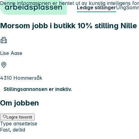
Denne informasjonen er hentet ut av kunstig intelligens for
Hopp til innhold
Ledige stillinger
Ung
Somm
Morsom jobb i butikk 10% stilling Nil
Lise Aase
4310 Hommersåk
Stillingsannonsen er inaktiv.
Om jobben
Lagre favoritt
Type ansettelse
Fast, deltid