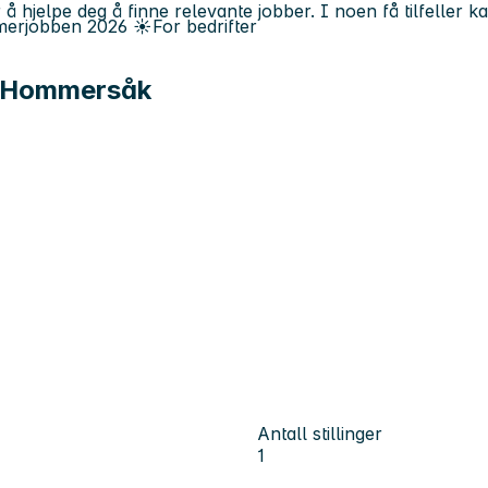
 å hjelpe deg å finne relevante jobber. I noen få tilfeller 
erjobben
2026
☀️
For bedrifter
le Hommersåk
Antall stillinger
1