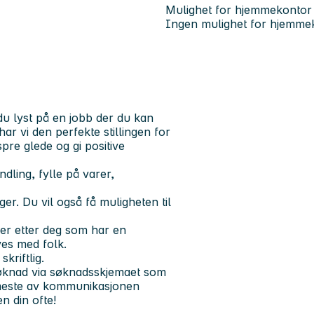
Mulighet for hjemmekontor
Ingen mulighet for hjemme
du lyst på en jobb der du kan
ar vi den perfekte stillingen for
pre glede og gi positive
ling, fylle på varer,
ger. Du vil også få muligheten til
 ser etter deg som har en
ives med folk.
kriftlig.
 søknad via søknadsskjemaet som
t meste av kommunikasjonen
n din ofte!