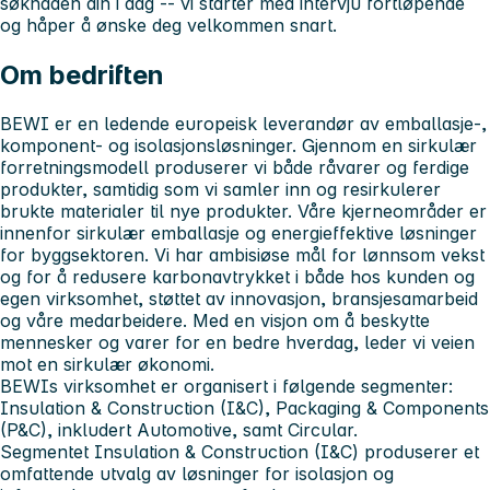
søknaden din i dag -- vi starter med intervju fortløpende
og håper å ønske deg velkommen snart.
Om bedriften
BEWI er en ledende europeisk leverandør av emballasje-,
komponent‑ og isolasjonsløsninger. Gjennom en sirkulær
forretningsmodell produserer vi både råvarer og ferdige
produkter, samtidig som vi samler inn og resirkulerer
brukte materialer til nye produkter. Våre kjerneområder er
innenfor sirkulær emballasje og energieffektive løsninger
for byggsektoren. Vi har ambisiøse mål for lønnsom vekst
og for å redusere karbonavtrykket i både hos kunden og
egen virksomhet, støttet av innovasjon, bransjesamarbeid
og våre medarbeidere. Med en visjon om å beskytte
mennesker og varer for en bedre hverdag, leder vi veien
mot en sirkulær økonomi.
BEWIs virksomhet er organisert i følgende segmenter:
Insulation & Construction (I&C), Packaging & Components
(P&C), inkludert Automotive, samt Circular.
Segmentet Insulation & Construction (I&C) produserer et
omfattende utvalg av løsninger for isolasjon og