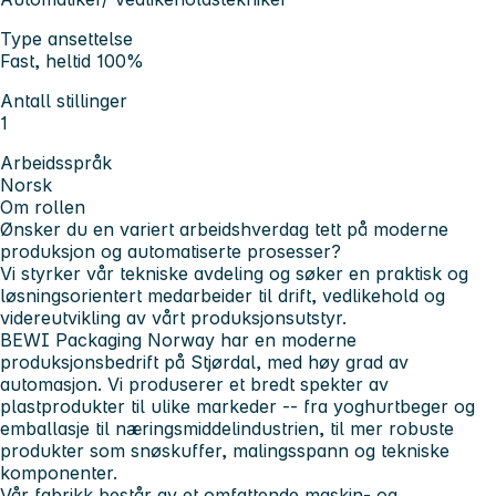
Type ansettelse
Fast, heltid 100%
Antall stillinger
1
Arbeidsspråk
Norsk
Om rollen
Ønsker du en variert arbeidshverdag tett på moderne
produksjon og automatiserte prosesser?
Vi styrker vår tekniske avdeling og søker en praktisk og
løsningsorientert medarbeider til drift, vedlikehold og
videreutvikling av vårt produksjonsutstyr.
BEWI Packaging Norway har en moderne
produksjonsbedrift på Stjørdal, med høy grad av
automasjon. Vi produserer et bredt spekter av
plastprodukter til ulike markeder -- fra yoghurtbeger og
emballasje til næringsmiddelindustrien, til mer robuste
produkter som snøskuffer, malingsspann og tekniske
komponenter.
Vår fabrikk består av et omfattende maskin- og