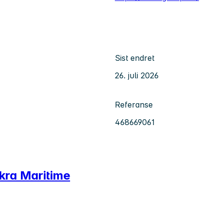
Sist endret
26. juli 2026
Referanse
468669061
kra Maritime