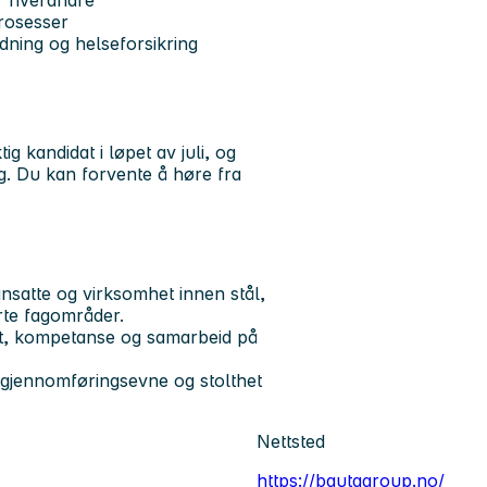
er hverandre
prosesser
dning og helseforsikring
g kandidat i løpet av juli, og
ig. Du kan forvente å høre fra
satte og virksomhet innen stål,
erte fagområder.
tet, kompetanse og samarbeid på
y gjennomføringsevne og stolthet
Nettsted
https://bautagroup.no/