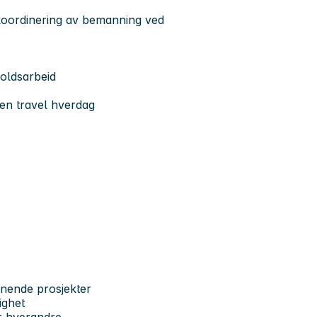
koordinering av bemanning ved
eholdsarbeid
en travel hverdag
ennende prosjekter
ighet