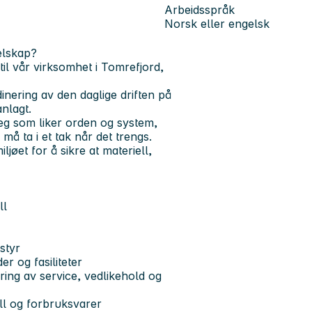
Arbeidsspråk
Norsk eller engelsk
elskap?
il vår virksomhet i Tomrefjord,
dinering av den daglige driften på
anlagt.
 deg som liker orden og system,
å ta i et tak når det trengs.
jøet for å sikre at materiell,
ll
styr
r og fasiliteter
ring av service, vedlikehold og
ll og forbruksvarer