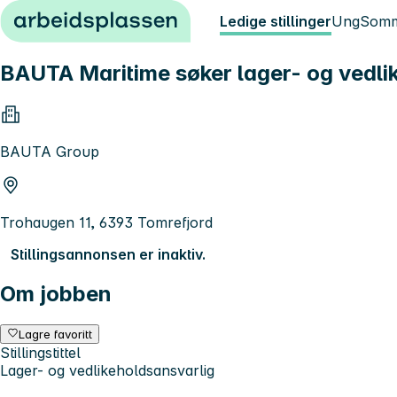
Hopp til innhold
Ledige stillinger
Ung
Somm
BAUTA Maritime søker lager- og vedli
BAUTA Group
Trohaugen 11, 6393 Tomrefjord
Stillingsannonsen er inaktiv.
Om jobben
Lagre favoritt
Stillingstittel
Lager- og vedlikeholdsansvarlig