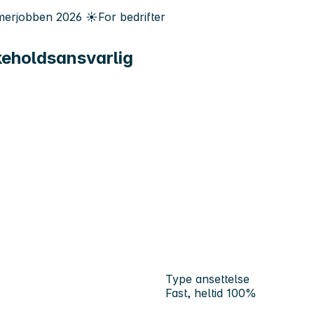
erjobben
2026
☀️
For bedrifter
keholdsansvarlig
Type ansettelse
Fast, heltid 100%