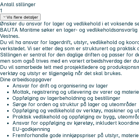
Antall stillinger
1
Vis flere detaljer
Ønsker du ansvar for lager og vedlikehold i et voksende s
BAUTA Maritime søker en lager- og vedlikeholdsansvarlig t
Vestnes.
Du vil ha ansvar for lagerdrift, utstyr, vedlikehold og koor
verkstedet. Vi ser etter deg som er strukturert og praktisk 
Stillingen er sentral for den daglige driften og passer for
men som også trives med en variert arbeidshverdag der du m
Du vil samarbeide tett med prosjektledere og produksjonsmil
verktøy og utstyr er tilgjengelig når det skal brukes.
Dine arbeidsoppgaver
Ansvar for drift og organisering av lager
Mottak, registrering og utlevering av varer og materie
Oppfølging av lagerbeholdning og bestillinger
Sørge for orden og struktur på lager og uteområder
Oppfølging og vedlikehold av verktøy, maskiner og ut
Praktisk vedlikehold og oppfølging av bygg, uteområde
Ansvar for oppfølging av kjøretøy, inkludert koordine
EU-godkjenning
Fremforhandle gode innkjøpspriser på utstyr, materie