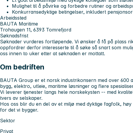
Et godt arbeidsmiljø med dyktige kollegaer som støtt
Mulighet til å påvirke og forbedre rutiner og arbeids
Konkurransedyktige betingelser, inkludert pensjonsor
Arbeidssted
BAUTA Maritime
Trohaugen 11, 6393 Tomrefjord
Søknadsfrist
Søknader vurderes fortløpende. Vi ønsker å få på plass rikti
oppfordrer derfor interesserte til å søke så snart som mul
oss innen to uker etter at søknaden er mottatt.
Om bedriften
BAUTA Group er et norsk industrikonsern med over 600 an
bygg, elektro, utleie, maritime løsninger og flere spesialis
Vi leverer tjenester langs hele norskekysten -- med kvali
tvers av selskaper.
Hos oss blir du en del av et miljø med dyktige fagfolk, hø
for det vi bygger.
Sektor
Privat