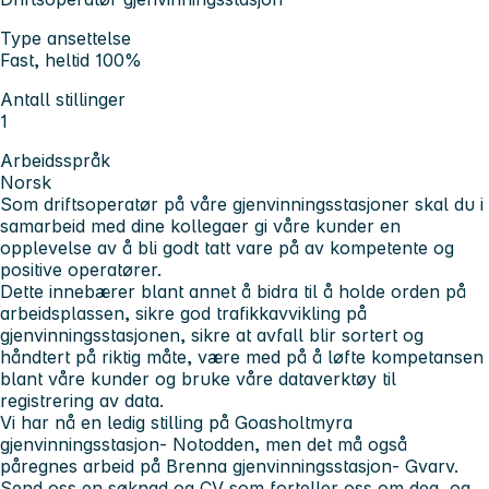
Type ansettelse
Fast, heltid 100%
Antall stillinger
1
Arbeidsspråk
Norsk
Som driftsoperatør på våre gjenvinningsstasjoner skal du i
samarbeid med dine kollegaer gi våre kunder en
opplevelse av å bli godt tatt vare på av kompetente og
positive operatører.
Dette innebærer blant annet å bidra til å holde orden på
arbeidsplassen, sikre god trafikkavvikling på
gjenvinningsstasjonen, sikre at avfall blir sortert og
håndtert på riktig måte, være med på å løfte kompetansen
blant våre kunder og bruke våre dataverktøy til
registrering av data.
Vi har nå en ledig stilling på Goasholtmyra
gjenvinningsstasjon- Notodden, men det må også
påregnes arbeid på Brenna gjenvinningsstasjon- Gvarv.
Send oss en søknad og CV som forteller oss om deg, og