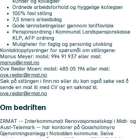
kunder og kollegaer
Ordnede arbeidsforhold og hyggelige kollegaer
100% fast stilling
7,5 timers arbeidsdag
Gode lønnsbetingelser gjennom tariffavtale
Pensjonsordning i Kommunal Landspensjonskasse
KLP, AFP ordning
Muligheter for faglig og personlig utvikling
Kontaktopplysninger for spørsmål om stillingene:
Marius Meyer: mobil: 994 91 937 eller mail:
marius@irmat.no
Ove Reidar Moen: mobil: 485 05 196 eller mail:
ove.reidar@irmat.no
Søk på stillingen i finn.no eller du kan også søke ved å
sende en mail til med CV og en søknad til:
ove.reidar@irmat.no
Om bedriften
IRMAT -- Interkommunalt Renovasjonsselskap i Midt- og
Aust-Telemark -- har kontorer på Goasholtmyra
Gjenvinningsanlegg i Notodden kommune. Selve