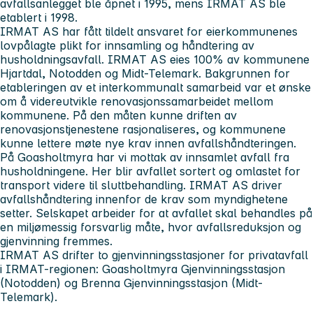
avfallsanlegget ble åpnet i 1995, mens IRMAT AS ble
etablert i 1998.
IRMAT AS har fått tildelt ansvaret for eierkommunenes
lovpålagte plikt for innsamling og håndtering av
husholdningsavfall. IRMAT AS eies 100% av kommunene
Hjartdal, Notodden og Midt-Telemark. Bakgrunnen for
etableringen av et interkommunalt samarbeid var et ønske
om å videreutvikle renovasjonssamarbeidet mellom
kommunene. På den måten kunne driften av
renovasjonstjenestene rasjonaliseres, og kommunene
kunne lettere møte nye krav innen avfallshåndteringen.
På Goasholtmyra har vi mottak av innsamlet avfall fra
husholdningene. Her blir avfallet sortert og omlastet for
transport videre til sluttbehandling. IRMAT AS driver
avfallshåndtering innenfor de krav som myndighetene
setter. Selskapet arbeider for at avfallet skal behandles på
en miljømessig forsvarlig måte, hvor avfallsreduksjon og
gjenvinning fremmes.
IRMAT AS drifter to gjenvinningsstasjoner for privatavfall
i IRMAT-regionen: Goasholtmyra Gjenvinningsstasjon
(Notodden) og Brenna Gjenvinningsstasjon (Midt-
Telemark).