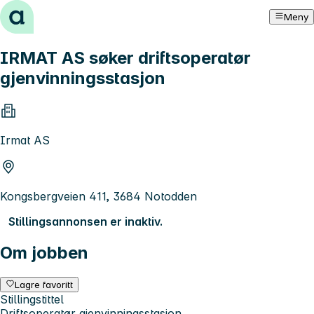
Hopp til innhold
Meny
IRMAT AS søker driftsoperatør
gjenvinningsstasjon
Irmat AS
Kongsbergveien 411, 3684 Notodden
Stillingsannonsen er inaktiv.
Om jobben
Lagre favoritt
Stillingstittel
Driftsoperatør gjenvinningsstasjon