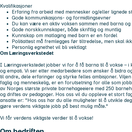
Kvalifikasjoner
Erfaring fra arbeid med mennesker og/eller lignede sti
Gode kommunikasjons- og formidlingsevner
Du kan være en aktiv voksen sammen med barna og ku
Gode norskkunnskaper, både skriftlig og muntlig
Kunnskap om matlaging med barn er en fordel
Politiattest må fremlegges før tiltredelse, men skal i
Personlig egnethet vil bli vektlagt
Om Læringsverkstedet
I Læringsverkstedet jobber vi for å få barna til å vokse – i
og empati. Vi ser etter medarbeidere som ønsker å bidra og
til andre, dele erfaringer og styrke felles ambisjoner. Viljen 
faglig og menneskelig, er en forutsetning for alle som jobb
av Norges største private barnehageeiere med 250 barneh
og driftes av pedagoger. Hos oss vil du oppleve et stort fagli
ansatte er:
"Hos oss har du alle muligheter til å utvikle de
gjøre verdens viktigste jobb på best mulig måte."
Vi får verdens viktigste verdier til å vokse!
Om bedriften