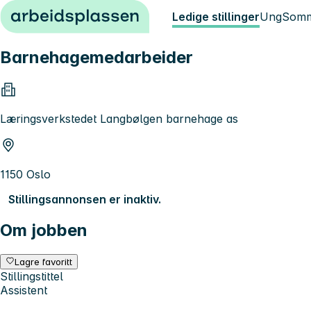
Hopp til innhold
Ledige stillinger
Ung
Somm
Barnehagemedarbeider
Læringsverkstedet Langbølgen barnehage as
1150 Oslo
Stillingsannonsen er inaktiv.
Om jobben
Lagre favoritt
Stillingstittel
Assistent