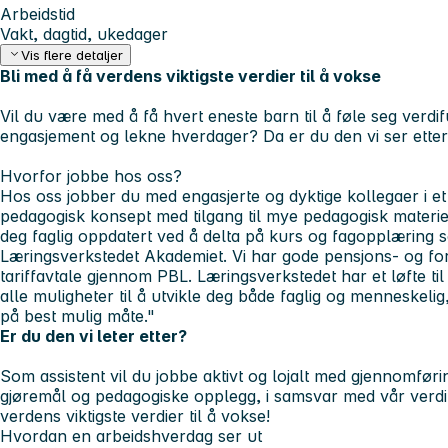
Arbeidstid
Vakt, dagtid, ukedager
Vis flere detaljer
Bli med å få verdens viktigste verdier til å vokse
Vil du være med å få hvert eneste barn til å føle seg verdif
engasjement og lekne hverdager? Da er du den vi ser etter
Hvorfor jobbe hos oss?
Hos oss jobber du med engasjerte og dyktige kollegaer i et st
pedagogisk konsept med tilgang til mye pedagogisk materie
deg faglig oppdatert ved å delta på kurs og fagopplæring s
Læringsverkstedet Akademiet. Vi har gode pensjons- og for
tariffavtale gjennom PBL. Læringsverkstedet har et løfte til
alle muligheter til å utvikle deg både faglig og menneskelig
på best mulig måte."
Er du den vi leter etter?
Som assistent vil du jobbe aktivt og lojalt med gjennomfør
gjøremål og pedagogiske opplegg, i samsvar med vår verdip
verdens viktigste verdier til å vokse!
Hvordan en arbeidshverdag ser ut