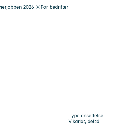
erjobben
2026
☀️
For bedrifter
Type ansettelse
Vikariat, deltid