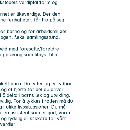
stedets verdiplattform og
rnet er likeverdige. Der den
ine ferdigheter, får tro på seg
for barna og for arbeidsmiljøet
gen, f.eks. samlingsstund,
beid med foresatte/foreldre
opplæring som tilbys, bl.a.
elt barn. Du lytter og er lydhør
g et hjerte for det du driver
å delta i barns lek og utvikling.
illig. For å lykkes i rollen må du
ulike livssituasjoner. Du må
r en assistent som er god, varm
g tydelig er stikkord for vårt
verdier