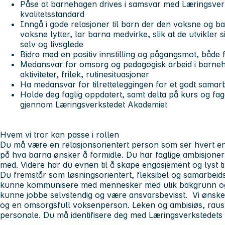
Påse at barnehagen drives i samsvar med Læringsverk
kvalitetsstandard
Inngå i gode relasjoner til barn der den voksne og ba
voksne lytter, lar barna medvirke, slik at de utvikler s
selv og livsglede
Bidra med en positiv innstilling og pågangsmot, både 
Medansvar for omsorg og pedagogisk arbeid i barneha
aktiviteter, frilek, rutinesituasjoner
Ha medansvar for tilretteleggingen for et godt samar
Holde deg faglig oppdatert, samt delta på kurs og fag
gjennom Læringsverkstedet Akademiet
Hvem vi tror kan passe i rollen
Du må være en relasjonsorientert person som ser hvert enk
på hva barna ønsker å formidle. Du har faglige ambisjoner o
med. Videre har du evnen til å skape engasjement og lyst til 
Du fremstår som løsningsorientert, fleksibel og samarbeidsv
kunne kommunisere med mennesker med ulik bakgrunn og i 
kunne jobbe selvstendig og være ansvarsbevisst. Vi ønske
og en omsorgsfull voksenperson. Leken og ambisiøs, raus o
personale. Du må identifisere deg med Læringsverkstedets 