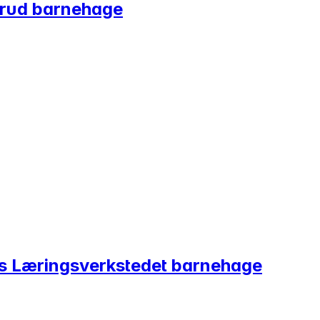
srud barnehage
s Læringsverkstedet barnehage