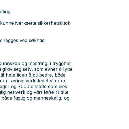
lling
nne iverksette sikkerhetstiltak
kke legges ved søknad
 kunnskap og mestring, i trygghet
 gi av seg selv, som evner å lytte
til hele tiden å bli bedre, både
er i Læringsverkstedet.Vi er en
ager og 7000 ansatte som eies
g nettverk og vårt løfte til alle
g både faglig og menneskelig, og