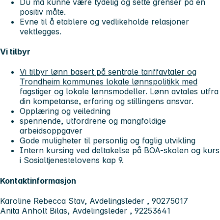
Du må kunne være tydelig og sette grenser på en
positiv måte.
Evne til å etablere og vedlikeholde relasjoner
vektlegges.
Vi tilbyr
Vi tilbyr lønn basert på sentrale tariffavtaler og
Trondheim kommunes lokale lønnspolitikk med
fagstiger og lokale lønnsmodeller
. Lønn avtales utfra
din kompetanse, erfaring og stillingens ansvar.
Opplæring og veiledning
spennende, utfordrene og mangfoldige
arbeidsoppgaver
Gode muligheter til personlig og faglig utvikling
Intern kursing ved deltakelse på BOA-skolen og kurs
i Sosialtjenestelovens kap 9.
Kontaktinformasjon
Karoline Rebecca Stav, Avdelingsleder , 90275017
Anita Anholt Bilas, Avdelingsleder , 92253641