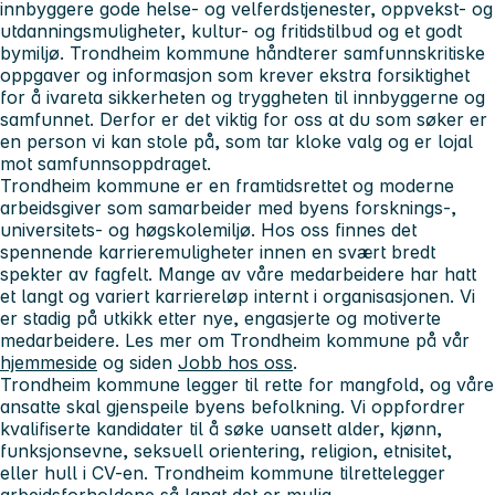
innbyggere gode helse- og velferdstjenester, oppvekst- og
utdanningsmuligheter, kultur- og fritidstilbud og et godt
bymiljø. Trondheim kommune håndterer samfunnskritiske
oppgaver og informasjon som krever ekstra forsiktighet
for å ivareta sikkerheten og tryggheten til innbyggerne og
samfunnet. Derfor er det viktig for oss at du som søker er
en person vi kan stole på, som tar kloke valg og er lojal
mot samfunnsoppdraget.
Trondheim kommune er en framtidsrettet og moderne
arbeidsgiver som samarbeider med byens forsknings-,
universitets- og høgskolemiljø. Hos oss finnes det
spennende karrieremuligheter innen en svært bredt
spekter av fagfelt. Mange av våre medarbeidere har hatt
et langt og variert karriereløp internt i organisasjonen. Vi
er stadig på utkikk etter nye, engasjerte og motiverte
medarbeidere. Les mer om Trondheim kommune på vår
hjemmeside
og siden
Jobb hos oss
.
Trondheim kommune legger til rette for mangfold, og våre
ansatte skal gjenspeile byens befolkning. Vi oppfordrer
kvalifiserte kandidater til å søke uansett alder, kjønn,
funksjonsevne, seksuell orientering, religion, etnisitet,
eller hull i CV-en. Trondheim kommune tilrettelegger
arbeidsforholdene så langt det er mulig.