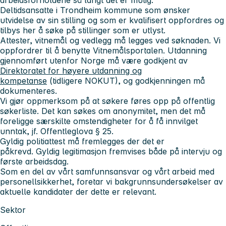
Deltidsansatte i Trondheim kommune som ønsker
utvidelse av sin stilling og som er kvalifisert oppfordres og
tilbys her å søke på stillinger som er utlyst.
Attester, vitnemål og vedlegg må legges ved søknaden. Vi
oppfordrer til å benytte Vitnemålsportalen. Utdanning
gjennomført utenfor Norge må være godkjent av
Direktoratet for høyere utdanning og
kompetanse
(tidligere NOKUT), og godkjenningen må
dokumenteres.
Vi gjør oppmerksom på at søkere føres opp på offentlig
søkerliste. Det kan søkes om anonymitet, men det må
foreligge særskilte omstendigheter for å få innvilget
unntak, jf. Offentleglova § 25.
Gyldig politiattest må fremlegges der det er
påkrevd. Gyldig legitimasjon fremvises både på intervju og
første arbeidsdag.
Som en del av vårt samfunnsansvar og vårt arbeid med
personellsikkerhet, foretar vi bakgrunnsundersøkelser av
aktuelle kandidater der dette er relevant.
Sektor