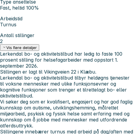
Type ansettelse
Fast, heltid 100%
Arbeidstid
Turnus
Antall stillinger
2
Vis flere detaljer
Lerkendal bo- og aktivitetstilbud har ledig to faste 100
prosent stilling for helsefagarbeider med oppstart 1.
september 2026.
Stillingen er lagt til Vikingveien 22 i Klæbu.
Lerkendal bo- og aktivitetstilbud tilbyr heldøgns tjenester
til voksne mennesker med ulike funksjonsevner og
kognitive funksjoner som trenger et tilrettelagt bo- eller
aktivitetstilbud.
Vi søker deg som er kvalifisert, engasjert og har god faglig
kunnskap om autisme, utviklingshemming, målrettet
miljøarbeid, psykisk og fysisk helse samt erfaring med og
kunnskap om å jobbe med mennesker med utfordrende
atferdsuttrykk.
Stillingene innebærer turnus med arbeid på dag/aften med