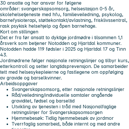
30 ansatte og har ansvar for følgene
områder: svangerskapsomsorg, helsestasjon 0-5 år,
skolehelsetjeneste med hfu, familieveiledning, psykolog,
barnefysioterapi, støttekontakt/avlastning, frisklivssentral,
rask psykisk helsehjelp og åpen barnehage.
Kort om stillingen
Det er fra før ansatt to dyktige jordmødre i tilsammen 1,1
årsverk som betjener Notodden og Hjartdal kommuner.
Notodden hadde 119 fødsler i 2025 og Hjartdal 17 og Tinn
43.
Jordmødrene følger nasjonale retningslinjer og tilbyr kurs,
etterkontroll og setter langtidsprevensjon. De samarbeider
tett med helsesykepleierne og fastlegene om oppfølging
av gravide og barselkvinner.
Arbeidsoppgaver
Svangerskapsomsorg, etter nasjonale retningslinjer
Råd/veiledning/individuelle samtaler angående
graviditet, fødsel og barseltid
Utvikling av tjenesten i tråd med Nasjonalfaglige
retningslinjer for Svangerskapsomsorgen
Hjemmebesøk: Tidlig hjemmebesøk av jordmor
Tverrfaglig samarbeid, både internt og med andre