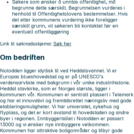
Søkere som ønsker å unntas offentlighet, må
begrunne dette særskilt. Begrunnelsen vurderes i
henhold til Offentlighetslovens bestemmelser. Hvis
det etter kommunens vurdering ikke foreligger
særskilt grunn, vil søkeren bli kontaktet før en
eventuell offentliggjøring
Link til søknadsskjema:
Søk her
Om bedriften
Notodden ligger idyllisk til ved Heddalsvannet. Vi er
Europas blueshovedstad og er på UNESCO's
verdensarvliste med bakgrunn i vår unike industrihistorie.
Heddal stavkirke, som er Norges største, ligger i
kommunen vår. Kommunen er sentralt plassert i Telemark
og har et innovativt og fremtidsrettet næringsliv med gode
etableringsmuligheter. Vi har universitet, sykehus og
flyplass, og det er kort avstand til hovedstaden og andre
byer i regionen. Innbyggertallet i Notodden er passert
13000 og vi ønsker nye innbyggere velkommen.
Kommunen har attraktive boligområder og tilbyr gode