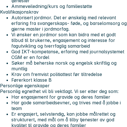
tjenester
Ammeveiledning/kurs og familiestøtte
Kvalifikasjonskrav
Autorisert jordmor. Det er ønskelig med relevant
erfaring fra svangerskaps- føde, og barselomsorg og
gjerne master i jordmorfag.
Vi ønsker en jordmor som kan bidra med et godt
tilbud til brukerne, engasjement og interesse for
fagutvikling og tverrfaglig samarbeid
God IKT-kompetanse, erfaring med journalsystemet
CGM er en fordel
Søker må beherske norsk og engelsk skriftlig og
muntlig
Krav om fremvist politiattest før tiltredelse
Førerkort klasse B
Personlige egenskaper
Personlig egnethet vil bli vektlagt. Vi ser etter deg som:
Har engasjement for gravide og deres familier
Har gode samarbeidsevner, og trives med å jobbe i
team
Er engasjert, selvstendig, kan jobbe målrettet og
strukturert, med mål om å tilby tjenester av god
kvalitet til gravide og deres familier