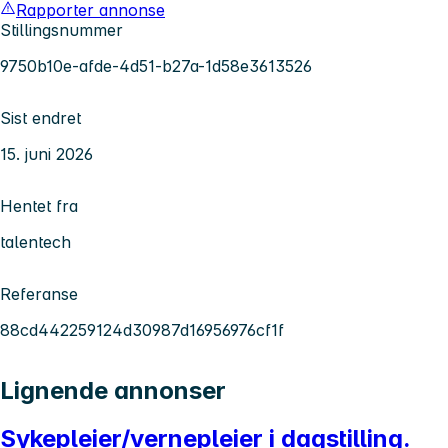
Rapporter annonse
Stillingsnummer
9750b10e-afde-4d51-b27a-1d58e3613526
Sist endret
15. juni 2026
Hentet fra
talentech
Referanse
88cd442259124d30987d16956976cf1f
Lignende annonser
Sykepleier/vernepleier i dagstilling.