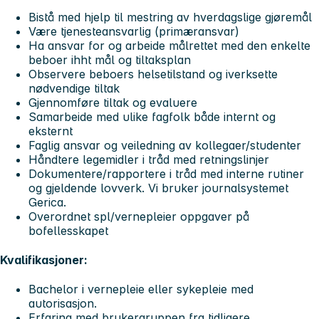
Bistå med hjelp til mestring av hverdagslige gjøremål
Være tjenesteansvarlig (primæransvar)
Ha ansvar for og arbeide målrettet med den enkelte
beboer ihht mål og tiltaksplan
Observere beboers helsetilstand og iverksette
nødvendige tiltak
Gjennomføre tiltak og evaluere
Samarbeide med ulike fagfolk både internt og
eksternt
Faglig ansvar og veiledning av kollegaer/studenter
Håndtere legemidler i tråd med retningslinjer
Dokumentere/rapportere i tråd med interne rutiner
og gjeldende lovverk. Vi bruker journalsystemet
Gerica.
Overordnet spl/vernepleier oppgaver på
bofellesskapet
Kvalifikasjoner:
Bachelor i vernepleie eller sykepleie med
autorisasjon.
Erfaring med brukergruppen fra tidligere