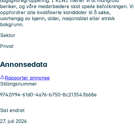
dagligvaregruppering. I KIWI mener vi at mangfold
beriker, og våre medarbeidere skal speile befolkningen. Vi
oppfordrer alle kvalifiserte kandidater til å søke,
uavhengig av kjønn, alder, nasjonalitet eller etnisk
bakgrunn.
Sektor
Privat
Annonsedata
Rapporter annonse
Stillingsnummer
9742ff94-61d0-4a76-b750-8c213543b68e
Sist endret
27. juli 2026