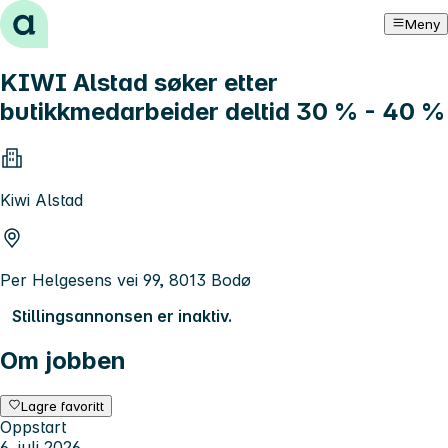
Hopp til innhold
Meny
KIWI Alstad søker etter
butikkmedarbeider deltid 30 % - 40 %
Kiwi Alstad
Per Helgesens vei 99, 8013 Bodø
Stillingsannonsen er inaktiv.
Om jobben
Lagre favoritt
Oppstart
6. juli 2026