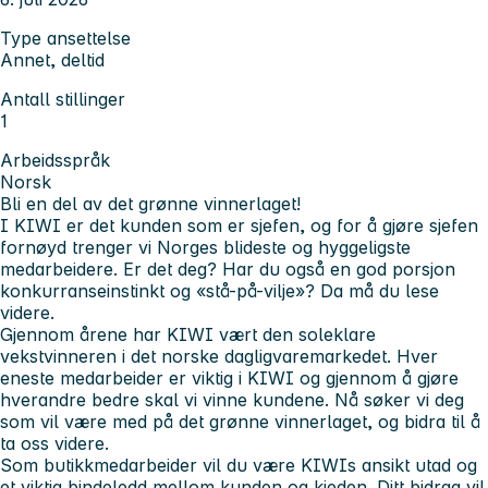
Type ansettelse
Annet, deltid
Antall stillinger
1
Arbeidsspråk
Norsk
Bli en del av det grønne vinnerlaget!
I KIWI er det kunden som er sjefen, og for å gjøre sjefen
fornøyd trenger vi Norges blideste og hyggeligste
medarbeidere. Er det deg? Har du også en god porsjon
konkurranseinstinkt og «stå-på-vilje»? Da må du lese
videre.
Gjennom årene har KIWI vært den soleklare
vekstvinneren i det norske dagligvaremarkedet. Hver
eneste medarbeider er viktig i KIWI og gjennom å gjøre
hverandre bedre skal vi vinne kundene. Nå søker vi deg
som vil være med på det grønne vinnerlaget, og bidra til å
ta oss videre.
Som butikkmedarbeider vil du være KIWIs ansikt utad og
et viktig bindeledd mellom kunden og kjeden. Ditt bidrag vil