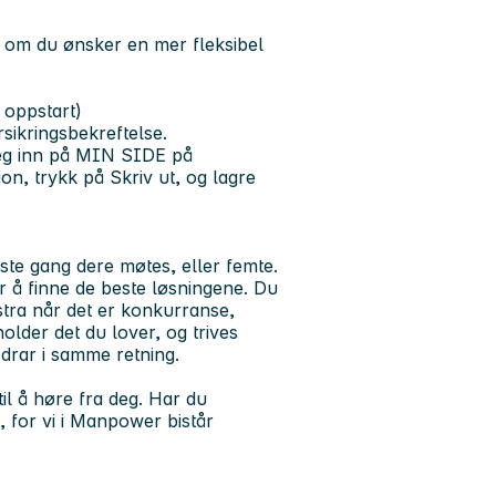
ler om du ønsker en mer fleksibel
 oppstart)
orsikringsbekreftelse.
deg inn på MIN SIDE på
, trykk på Skriv ut, og lagre
ste gang dere møtes, eller femte.
or å finne de beste løsningene. Du
ekstra når det er konkurranse,
holder det du lover, og trives
drar i samme retning.
til å høre fra deg. Har du
 for vi i Manpower bistår