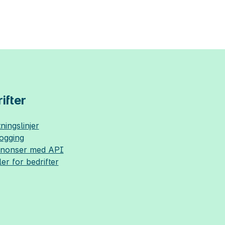
ifter
ningslinjer
logging
nnonser med API
ler for bedrifter