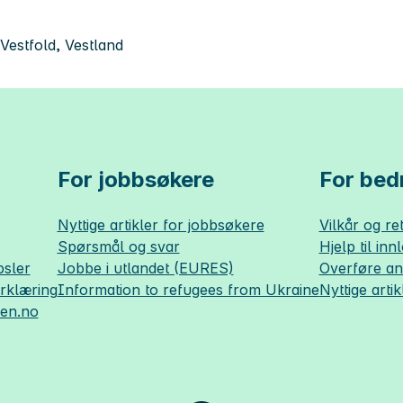
Vestfold, Vestland
For jobbsøkere
For bedr
Nyttige artikler for jobbsøkere
Vilkår og ret
Spørsmål og svar
Hjelp til inn
sler
Jobbe i utlandet (EURES)
Overføre a
erklæring
Information to refugees from Ukraine
Nyttige artik
sen.no