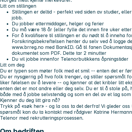
Norges mest kjente merkevarer.
Litt om stillingen
Stillingen er deltid - perfekt ved siden av studier, el
jobb.
Du jobber ettermiddager, helger og ferier
Du må være 18 år (eller fylle det innen fire uker etter
For å kvalifisere til stillingen er du nødt til å inneha f
Forsikringsbekreftelsen henter du selv ved å logge 
www.brreg.no med BankID. Gå til fanen Dokumentasjon
dokumentet som PDF. Dette tar 2 minutter
Du vil jobbe innenfor Telenorbutikkens åpningstider
Litt om deg
Du er typen som møter folk med et smil -- enten det er før
Du er nysgjerrig på hva folk trenger, og stiller spørsmål f
liker følelsen av å levere -- og kjenner at det kribler litt 
enten det er mot andre eller deg selv. Du er til å stole på, 
både med å jobbe selvstendig og som en del av et lag som 
Kjenner du deg litt gira nå?
Trykk på «søk her» - og la oss ta det derfra! Vi gleder oss 
spørsmål kan du ta kontakt med rådgiver Katrine Hermann,
Telenor med rekrutteringsprosessen.
Om bedriften