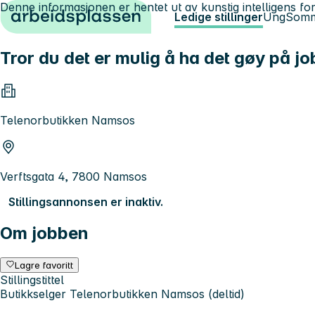
Denne informasjonen er hentet ut av kunstig intelligens for
Hopp til innhold
Ledige stillinger
Ung
Somm
Tror du det er mulig å ha det gøy på jo
Telenorbutikken Namsos
Verftsgata 4, 7800 Namsos
Stillingsannonsen er inaktiv.
Om jobben
Lagre favoritt
Stillingstittel
Butikkselger Telenorbutikken Namsos (deltid)