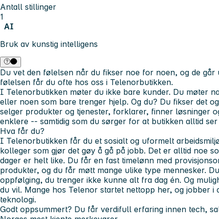
Antall stillinger
1
AI
Bruk av kunstig intelligens
Du vet den følelsen når du fikser noe for noen, og de går
følelsen får du ofte hos oss i Telenorbutikken.
I Telenorbutikken møter du ikke bare kunder. Du møter na
eller noen som bare trenger hjelp. Og du? Du fikser det og
selger produkter og tjenester, forklarer, finner løsninger o
enklere -- samtidig som du sørger for at butikken alltid ser 
Hva får du?
I Telenorbutikken får du et sosialt og uformelt arbeidsmi
kolleger som gjør det gøy å gå på jobb. Det er alltid noe so
dager er helt like. Du får en fast timelønn med provisjons
produkter, og du får møtt mange ulike type mennesker. Du
oppfølging, du trenger ikke kunne alt fra dag én. Og muligh
du vil. Mange hos Telenor startet nettopp her, og jobber i d
teknologi.
Godt oppsummert? Du får verdifull erfaring innen tech, sa