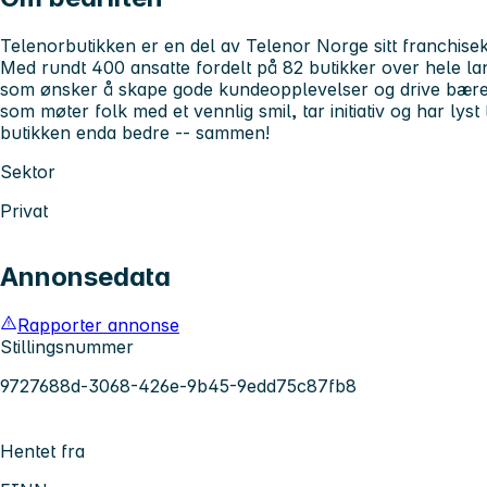
Telenorbutikken er en del av Telenor Norge sitt franchise
Med rundt 400 ansatte fordelt på 82 butikker over hele lan
som ønsker å skape gode kundeopplevelser og drive bærekr
som møter folk med et vennlig smil, tar initiativ og har lyst
butikken enda bedre -- sammen!
Sektor
Privat
Annonsedata
Rapporter annonse
Stillingsnummer
9727688d-3068-426e-9b45-9edd75c87fb8
Hentet fra