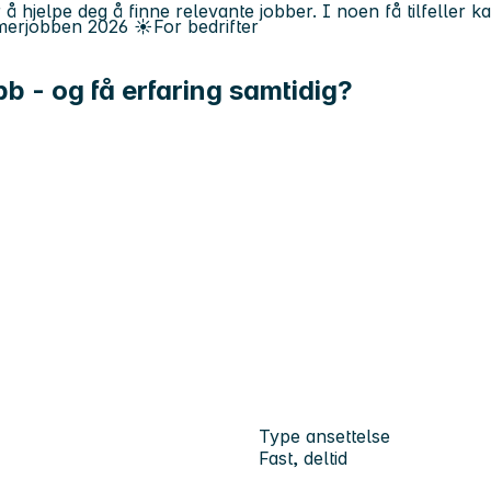
 å hjelpe deg å finne relevante jobber. I noen få tilfeller 
erjobben
2026
☀️
For bedrifter
bb - og få erfaring samtidig?
Type ansettelse
Fast, deltid