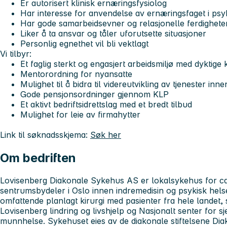
Er autorisert klinisk ernæringsfysiolog
Har interesse for anvendelse av ernæringsfaget i psyk
Har gode samarbeidsevner og relasjonelle ferdighete
Liker å ta ansvar og tåler uforutsette situasjoner
Personlig egnethet vil bli vektlagt
Vi tilbyr:
Et faglig sterkt og engasjert arbeidsmiljø med dyktige 
Mentorordning for nyansatte
Mulighet til å bidra til videreutvikling av tjenester in
Gode pensjonsordninger gjennom KLP
Et aktivt bedriftsidrettslag med et bredt tilbud
Mulighet for leie av firmahytter
Link til søknadsskjema:
Søk her
Om bedriften
Lovisenberg Diakonale Sykehus AS er lokalsykehus for ca.
sentrumsbydeler i Oslo innen indremedisin og psykisk hel
omfattende planlagt kirurgi med pasienter fra hele landet,
Lovisenberg lindring og livshjelp og Nasjonalt senter for s
munnhelse. Sykehuset eies av de diakonale stiftelsene Di