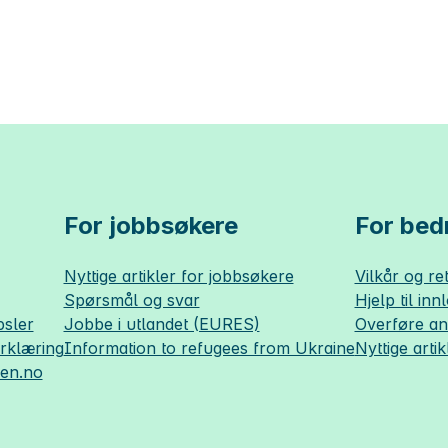
For jobbsøkere
For bedr
Nyttige artikler for jobbsøkere
Vilkår og ret
Spørsmål og svar
Hjelp til inn
sler
Jobbe i utlandet (EURES)
Overføre a
erklæring
Information to refugees from Ukraine
Nyttige artik
sen.no