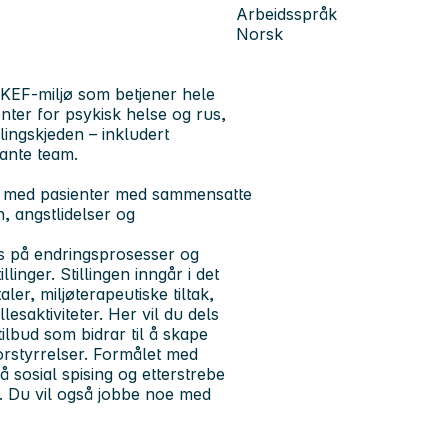
Arbeidsspråk
Norsk
t KEF-miljø som betjener hele
nter for psykisk helse og rus,
ingskjeden – inkludert
ante team.
ide med pasienter med sammensatte
n, angstlidelser og
s på endringsprosesser og
inger. Stillingen inngår i det
ler, miljøterapeutiske tiltak,
lesaktiviteter. Her vil du dels
lbud som bidrar til å skape
orstyrrelser. Formålet med
 sosial spising og etterstrebe
d. Du vil også jobbe noe med