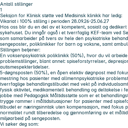
Antall stillinger
1
Seksjon for Klinisk støtte ved Medisinsk klinikk har ledig:
Vikariat i 100% stilling i perioden 28.09.26-25.06.27
Hos oss blir du en del av et kompetent, sosialt og dediker
sykehuset. Du inngår også i et tverrfaglig KEF-team ved Se
som samarbeider på tvers av hele den psykiatriske behandl
sengeposter, poliklinikker for barn og voksne, samt ambul
Stillingen betjener:
En voksenpsykiatrisk poliklinikk (50%), hvor du vil arbe
problemstillinger, blant annet: spiseforstyrrelser, depresjo
autismespekterlidelser.
5-døgnsposten (50%), en åpen elektiv døgnpost med foku
mestring hos pasienter med allmennpsykiatriske problemstill
tverrfaglige behandlingstilbudet med vekt på individualsamta
fysisk aktivitet, medikamentell behandling og deltakelse i fel
jobbe med Pedagogisk Måltidsstøtte som er et behandlingsti
trygge rammer i måltidsituasjoner for pasienter med spisef
tilbudet er næringsinntak uten kompensasjon, med fokus på
normalitet rundt tilberedelse og gjennomføring av et målti
miljøarbeid på sengeposten.
Vi søker deg som: