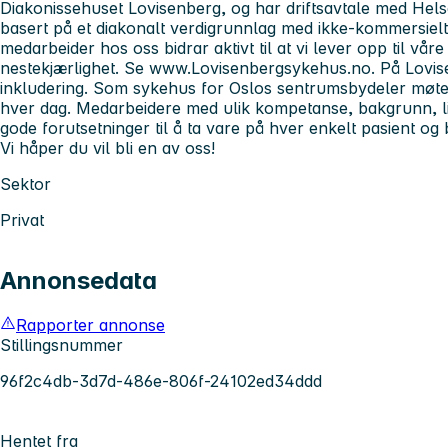
Diakonissehuset Lovisenberg, og har driftsavtale med Hel
basert på et diakonalt verdigrunnlag med ikke-kommersielt
medarbeider hos oss bidrar aktivt til at vi lever opp til våre
nestekjærlighet. Se www.Lovisenbergsykehus.no. På Lovis
inkludering. Som sykehus for Oslos sentrumsbydeler møter
hver dag. Medarbeidere med ulik kompetanse, bakgrunn, liv
gode forutsetninger til å ta vare på hver enkelt pasient og 
Vi håper du vil bli en av oss!
Sektor
Privat
Annonsedata
Rapporter annonse
Stillingsnummer
96f2c4db-3d7d-486e-806f-24102ed34ddd
Hentet fra