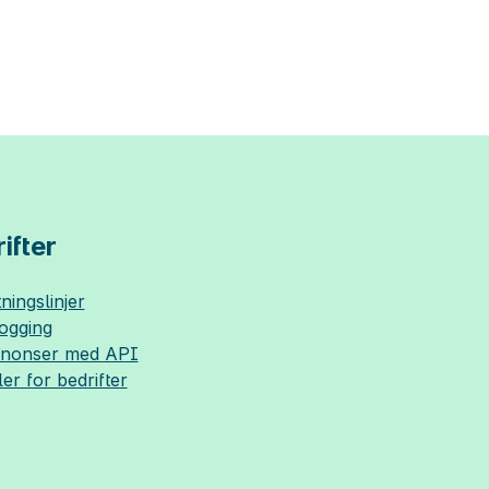
ifter
ningslinjer
logging
nnonser med API
ler for bedrifter