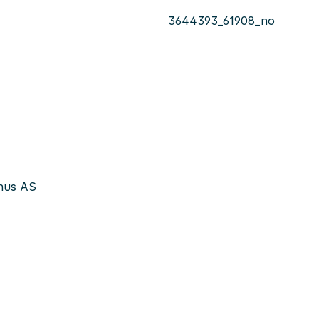
3644393_61908_no
ehus AS