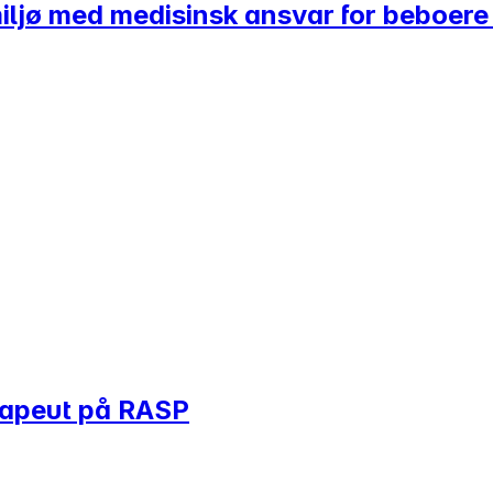
g miljø med medisinsk ansvar for beboe
erapeut på RASP