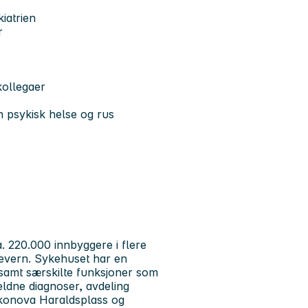
iatrien
r
kollegaer
nen psykisk helse og rus
 220.000 innbyggere i flere
severn. Sykehuset har en
 samt særskilte funksjoner som
jeldne diagnoser, avdeling
akonova Haraldsplass og