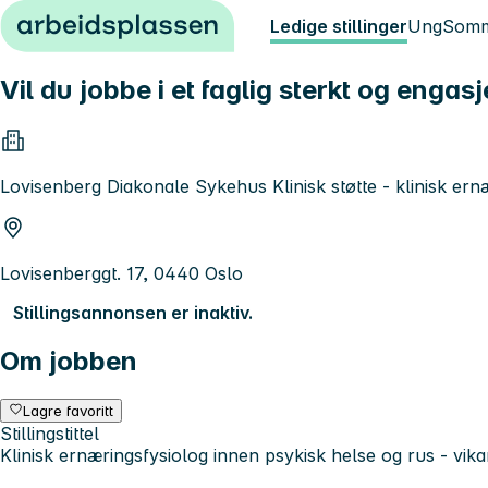
Hopp til innhold
Ledige stillinger
Ung
Somm
Vil du jobbe i et faglig sterkt og engas
Lovisenberg Diakonale Sykehus Klinisk støtte - klinisk ern
Lovisenberggt. 17, 0440 Oslo
Stillingsannonsen er inaktiv.
Om jobben
Lagre favoritt
Stillingstittel
Klinisk ernæringsfysiolog innen psykisk helse og rus - vikar