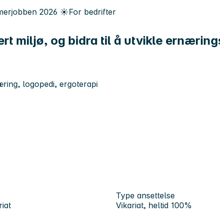
erjobben
2026
☀️
For bedrifter
jert miljø, og bidra til å utvikle ernæri
æring, logopedi, ergoterapi
Type ansettelse
iat
Vikariat, heltid 100%