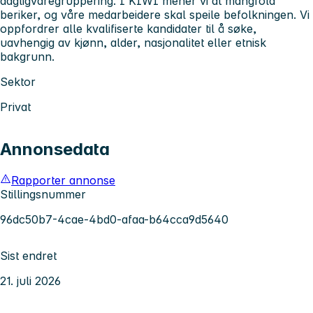
dagligvaregruppering. I KIWI mener vi at mangfold
beriker, og våre medarbeidere skal speile befolkningen. Vi
oppfordrer alle kvalifiserte kandidater til å søke,
uavhengig av kjønn, alder, nasjonalitet eller etnisk
bakgrunn.
Sektor
Privat
Annonsedata
Rapporter annonse
Stillingsnummer
96dc50b7-4cae-4bd0-afaa-b64cca9d5640
Sist endret
21. juli 2026