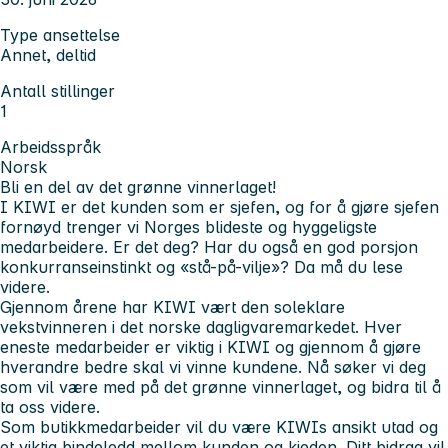
Type ansettelse
Annet, deltid
Antall stillinger
1
Arbeidsspråk
Norsk
Bli en del av det grønne vinnerlaget!
I KIWI er det kunden som er sjefen, og for å gjøre sjefen
fornøyd trenger vi Norges blideste og hyggeligste
medarbeidere. Er det deg? Har du også en god porsjon
konkurranseinstinkt og «stå-på-vilje»? Da må du lese
videre.
Gjennom årene har KIWI vært den soleklare
vekstvinneren i det norske dagligvaremarkedet. Hver
eneste medarbeider er viktig i KIWI og gjennom å gjøre
hverandre bedre skal vi vinne kundene. Nå søker vi deg
som vil være med på det grønne vinnerlaget, og bidra til å
ta oss videre.
Som butikkmedarbeider vil du være KIWIs ansikt utad og
et viktig bindeledd mellom kunden og kjeden. Ditt bidrag vil