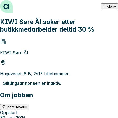
Hopp til innhold
Meny
KIWI Søre Ål søker etter
butikkmedarbeider deltid 30 %
KIWI Søre Ål
Hagevegen 8 B, 2613 Lillehammer
Stillingsannonsen er inaktiv.
Om jobben
Lagre favoritt
Oppstart
30. juni 2026