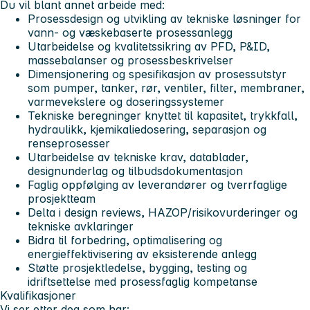
Du vil blant annet arbeide med:
Prosessdesign og utvikling av tekniske løsninger for
vann- og væskebaserte prosessanlegg
Utarbeidelse og kvalitetssikring av PFD, P&ID,
massebalanser og prosessbeskrivelser
Dimensjonering og spesifikasjon av prosessutstyr
som pumper, tanker, rør, ventiler, filter, membraner,
varmevekslere og doseringssystemer
Tekniske beregninger knyttet til kapasitet, trykkfall,
hydraulikk, kjemikaliedosering, separasjon og
renseprosesser
Utarbeidelse av tekniske krav, datablader,
designunderlag og tilbudsdokumentasjon
Faglig oppfølging av leverandører og tverrfaglige
prosjektteam
Delta i design reviews, HAZOP/risikovurderinger og
tekniske avklaringer
Bidra til forbedring, optimalisering og
energieffektivisering av eksisterende anlegg
Støtte prosjektledelse, bygging, testing og
idriftsettelse med prosessfaglig kompetanse
Kvalifikasjoner
Vi ser etter deg som har: