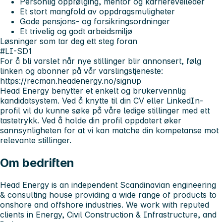
Personlig oppfølging, mentor og karriereveileder
Et stort mangfold av oppdragsmuligheter
Gode pensjons- og forsikringsordninger
Et trivelig og godt arbeidsmiljø
Løsninger som tar deg ett steg foran
#LI-SD1
For å bli varslet når nye stillinger blir annonsert, følg
linken og abonner på vår varslingstjeneste:
https://recman.headenergy.no/signup
Head Energy benytter et enkelt og brukervennlig
kandidatsystem. Ved å knytte til din CV eller LinkedIn-
profil vil du kunne søke på våre ledige stillinger med ett
tastetrykk. Ved å holde din profil oppdatert øker
sannsynligheten for at vi kan matche din kompetanse mot
relevante stillinger.
Om bedriften
Head Energy is an independent Scandinavian engineering
& consulting house providing a wide range of products to
onshore and offshore industries. We work with reputed
clients in Energy, Civil Construction & Infrastructure, and