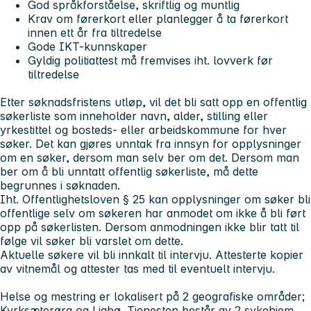
God språkforståelse, skriftlig og muntlig
Krav om førerkort eller planlegger å ta førerkort
innen ett år fra tiltredelse
Gode IKT-kunnskaper
Gyldig politiattest må fremvises iht. lovverk før
tiltredelse
Etter søknadsfristens utløp, vil det bli satt opp en offentlig
søkerliste som inneholder navn, alder, stilling eller
yrkestittel og bosteds- eller arbeidskommune for hver
søker. Det kan gjøres unntak fra innsyn for opplysninger
om en søker, dersom man selv ber om det. Dersom man
ber om å bli unntatt offentlig søkerliste, må dette
begrunnes i søknaden.
Iht. Offentlighetsloven § 25 kan opplysninger om søker bli
offentlige selv om søkeren har anmodet om ikke å bli ført
opp på søkerlisten. Dersom anmodningen ikke blir tatt til
følge vil søker bli varslet om dette.
Aktuelle søkere vil bli innkalt til intervju. Attesterte kopier
av vitnemål og attester tas med til eventuelt intervju.
Helse og mestring er lokalisert på 2 geografiske områder;
Kyrksæterøra og Liabø. Tjenesten består av 2 sykehjem,