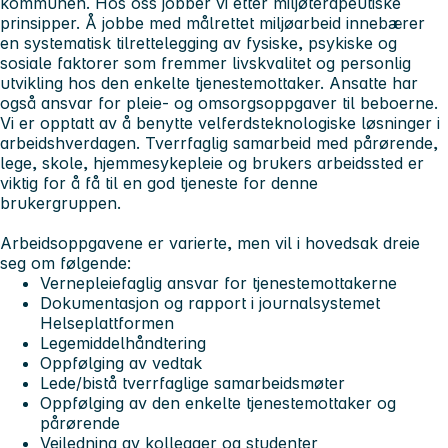
kommunen. Hos oss jobber vi etter miljøterapeutiske
prinsipper. Å jobbe med målrettet miljøarbeid innebærer
en systematisk tilrettelegging av fysiske, psykiske og
sosiale faktorer som fremmer livskvalitet og personlig
utvikling hos den enkelte tjenestemottaker. Ansatte har
også ansvar for pleie- og omsorgsoppgaver til beboerne.
Vi er opptatt av å benytte velferdsteknologiske løsninger i
arbeidshverdagen. Tverrfaglig samarbeid med pårørende,
lege, skole, hjemmesykepleie og brukers arbeidssted er
viktig for å få til en god tjeneste for denne
brukergruppen.
Arbeidsoppgavene er varierte, men vil i hovedsak dreie
seg om følgende:
Vernepleiefaglig ansvar for tjenestemottakerne
Dokumentasjon og rapport i journalsystemet
Helseplattformen
Legemiddelhåndtering
Oppfølging av vedtak
Lede/bistå tverrfaglige samarbeidsmøter
Oppfølging av den enkelte tjenestemottaker og
pårørende
Veiledning av kollegaer og studenter