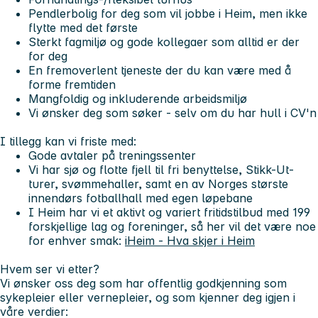
Pendlerbolig for deg som vil jobbe i Heim, men ikke
flytte med det første
Sterkt fagmiljø og gode kollegaer som alltid er der
for deg
En fremoverlent tjeneste der du kan være med å
forme fremtiden
Mangfoldig og inkluderende arbeidsmiljø
Vi ønsker deg som søker - selv om du har hull i CV'n
I tillegg kan vi friste med:
Gode avtaler på treningssenter
Vi har sjø og flotte fjell til fri benyttelse, Stikk-Ut-
turer, svømmehaller, samt en av Norges største
innendørs fotballhall med egen løpebane
I Heim har vi et aktivt og variert fritidstilbud med 199
forskjellige lag og foreninger, så her vil det være noe
for enhver smak:
iHeim - Hva skjer i Heim
Hvem ser vi etter?
Vi ønsker oss deg som har offentlig godkjenning som
sykepleier eller vernepleier, og som kjenner deg igjen i
våre verdier: