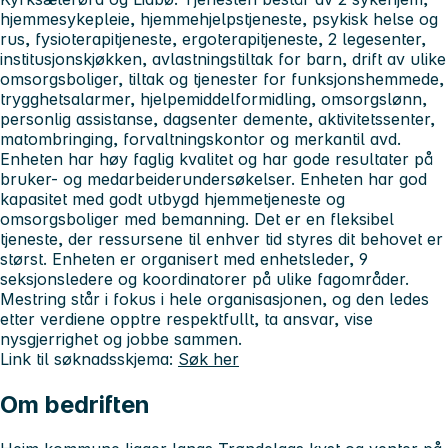
hjemmesykepleie, hjemmehjelpstjeneste, psykisk helse og
rus, fysioterapitjeneste, ergoterapitjeneste, 2 legesenter,
institusjonskjøkken, avlastningstiltak for barn, drift av ulike
omsorgsboliger, tiltak og tjenester for funksjonshemmede,
trygghetsalarmer, hjelpemiddelformidling, omsorgslønn,
personlig assistanse, dagsenter demente, aktivitetssenter,
matombringing, forvaltningskontor og merkantil avd.
Enheten har høy faglig kvalitet og har gode resultater på
bruker- og medarbeiderundersøkelser. Enheten har god
kapasitet med godt utbygd hjemmetjeneste og
omsorgsboliger med bemanning. Det er en fleksibel
tjeneste, der ressursene til enhver tid styres dit behovet er
størst. Enheten er organisert med enhetsleder, 9
seksjonsledere og koordinatorer på ulike fagområder.
Mestring står i fokus i hele organisasjonen, og den ledes
etter verdiene opptre respektfullt, ta ansvar, vise
nysgjerrighet og jobbe sammen.
Link til søknadsskjema:
Søk her
Om bedriften