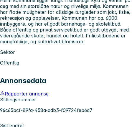
Heim kommune ligger langs Trøndelags kyst og venter på
deg med sin storslåtte natur og trivelige miljø. Kommunen
har flotte muligheter for allsidige turgleder som jakt, fiske,
rekreasjon og opplevelser. Kommunen har ca. 6000
innbyggere, og har et godt barnehage- og skoletilbud.
Både offentlig og privat servicetilbud er godt utbygd, med
videregående skole, handel og hotell. Fritidstilbudene er
mangfoldige, og kulturlivet blomstrer.
Sektor
Offentlig
Annonsedata
Rapporter annonse
Stillingsnummer
96c65bcf-89fa-458a-adb3-f09724feb6d7
Sist endret