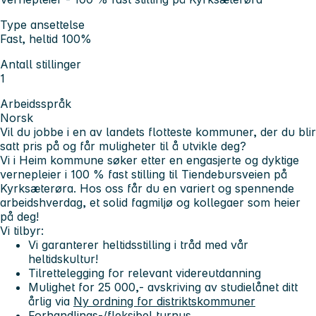
Type ansettelse
Fast, heltid 100%
Antall stillinger
1
Arbeidsspråk
Norsk
Vil du jobbe i en av landets flotteste kommuner, der du blir
satt pris på og får muligheter til å utvikle deg?
Vi i Heim kommune søker etter en engasjerte og dyktige
vernepleier i 100 % fast stilling til Tiendebursveien på
Kyrksæterøra. Hos oss får du en variert og spennende
arbeidshverdag, et solid fagmiljø og kollegaer som heier
på deg!
Vi tilbyr:
Vi garanterer heltidsstilling i tråd med vår
heltidskultur!
Tilrettelegging for relevant videreutdanning
Mulighet for 25 000,- avskriving av studielånet ditt
årlig via
Ny ordning for distriktskommuner
Forhandlings-/fleksibel turnus