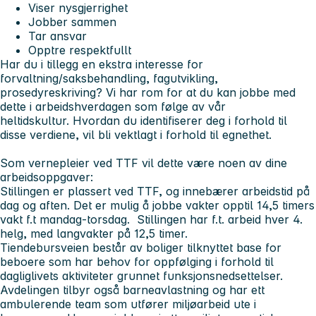
Viser nysgjerrighet
Jobber sammen
Tar ansvar
Opptre respektfullt
Har du i tillegg en ekstra interesse for
forvaltning/saksbehandling, fagutvikling,
prosedyreskriving? Vi har rom for at du kan jobbe med
dette i arbeidshverdagen som følge av vår
heltidskultur. Hvordan du identifiserer deg i forhold til
disse verdiene, vil bli vektlagt i forhold til egnethet.
Som vernepleier ved TTF vil dette være noen av dine
arbeidsoppgaver:
Stillingen er plassert ved TTF, og innebærer arbeidstid på
dag og aften. Det er mulig å jobbe vakter opptil 14,5 timers
vakt f.t mandag-torsdag. Stillingen har f.t. arbeid hver 4.
helg, med langvakter på 12,5 timer.
Tiendebursveien består av boliger tilknyttet base for
beboere som har behov for oppfølging i forhold til
dagliglivets aktiviteter grunnet funksjonsnedsettelser.
Avdelingen tilbyr også barneavlastning og har ett
ambulerende team som utfører miljøarbeid ute i