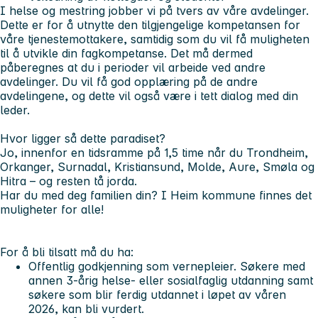
I helse og mestring jobber vi på tvers av våre avdelinger.
Dette er for å utnytte den tilgjengelige kompetansen for
våre tjenestemottakere, samtidig som du vil få muligheten
til å utvikle din fagkompetanse. Det må dermed
påberegnes at du i perioder vil arbeide ved andre
avdelinger. Du vil få god opplæring på de andre
avdelingene, og dette vil også være i tett dialog med din
leder.
Hvor ligger så dette paradiset?
Jo, innenfor en tidsramme på 1,5 time når du Trondheim,
Orkanger, Surnadal, Kristiansund, Molde, Aure, Smøla og
Hitra – og resten tå jorda.
Har du med deg familien din? I Heim kommune finnes det
muligheter for alle!
For å bli tilsatt må du ha:
Offentlig godkjenning som vernepleier. Søkere med
annen 3-årig helse- eller sosialfaglig utdanning samt
søkere som blir ferdig utdannet i løpet av våren
2026,
kan
bli vurdert.