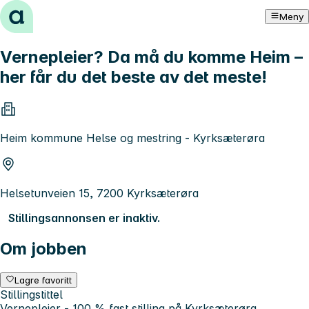
Hopp til innhold
Meny
Vernepleier? Da må du komme Heim –
her får du det beste av det meste!
Heim kommune Helse og mestring - Kyrksæterøra
Helsetunveien 15, 7200 Kyrksæterøra
Stillingsannonsen er inaktiv.
Om jobben
Lagre favoritt
Stillingstittel
Vernepleier - 100 % fast stilling på Kyrksæterøra