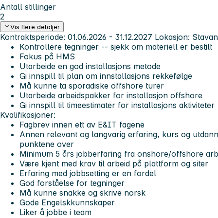
Antall stillinger
2
Vis flere detaljer
Kontraktsperiode: 01.06.2026 - 31.12.2027 Lokasjon: Stava
Kontrollere tegninger -- sjekk om materiell er bestilt
Fokus på HMS
Utarbeide en god installasjons metode
Gi innspill til plan om innstallasjons rekkefølge
Må kunne ta sporadiske offshore turer
Utarbeide arbeidspakker for installasjon offshore
Gi innspill til timeestimater for installasjons aktiviteter
Kvalifikasjoner:
Fagbrev innen ett av E&IT fagene
Annen relevant og langvarig erfaring, kurs og utda
punktene over
Minimum 5 års jobberfaring fra onshore/offshore arb
Være kjent med krav til arbeid på plattform og siter
Erfaring med jobbsetting er en fordel
God forståelse for tegninger
Må kunne snakke og skrive norsk
Gode Engelskkunnskaper
Liker å jobbe i team