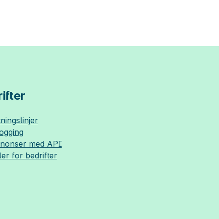
ifter
ningslinjer
logging
nnonser med API
ler for bedrifter