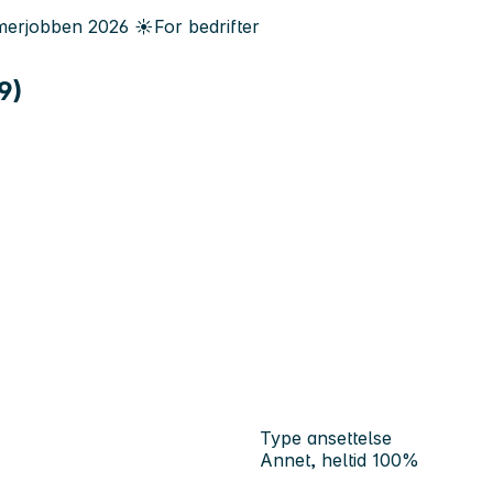
erjobben
2026
☀️
For bedrifter
9)
Type ansettelse
Annet, heltid 100%