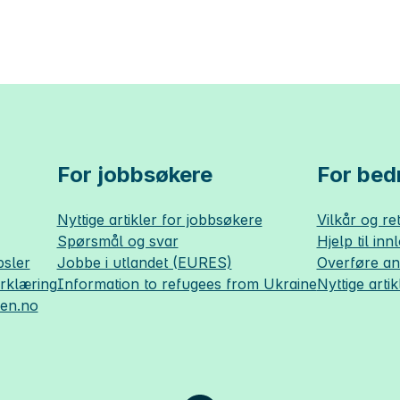
For jobbsøkere
For bedr
Nyttige artikler for jobbsøkere
Vilkår og ret
Spørsmål og svar
Hjelp til inn
sler
Jobbe i utlandet (EURES)
Overføre a
erklæring
Information to refugees from Ukraine
Nyttige artik
sen.no