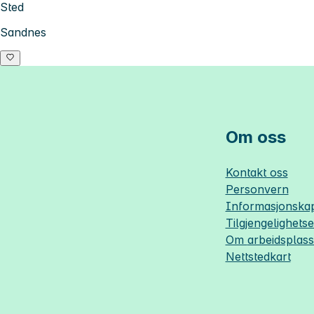
Sted
Sandnes
Om oss
Kontakt oss
Personvern
Informasjonskap
Tilgjengelighets
Om
arbeidsplas
Nettstedkart