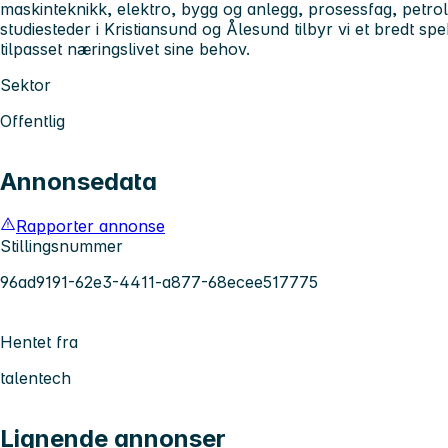
maskinteknikk, elektro, bygg og anlegg, prosessfag, petr
studiesteder i Kristiansund og Ålesund tilbyr vi et bredt s
tilpasset næringslivet sine behov.
Sektor
Offentlig
Annonsedata
Rapporter annonse
Stillingsnummer
96ad9191-62e3-4411-a877-68ecee517775
Hentet fra
talentech
Lignende annonser