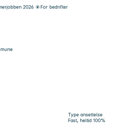
erjobben
2026
☀️
For bedrifter
ommune
Type ansettelse
Fast, heltid 100%