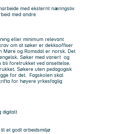
amarbeide med eksternt næringsliv
marbeid med andre
nning eller minimum relevant
 krav om at søker er dekksoffiser
len Møre og Romsdal er norsk. Det
 engelsk. Søker med variert og
 bli foretrukket ved ansettelse.
rukket. Søkere uten pedagogisk
legge for det. Fagskolen skal
ifta for høyere yrkesfaglig
digitalt
il et godt arbeidsmiljø