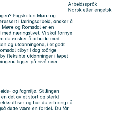
Arbeidsspråk
Norsk eller engelsk
ningen? Fagskolen Møre og
eressert i læringsarbeid, ønsker å
en Møre og Romsdal er en
med næringslivet. Vi skal fornye
som du ønsker å arbeide med
olen og utdanningene, i et godt
msdal tilbyr i dag toårige
by fleksible utdanninger i løpet
ingene ligger på nivå over
ds- og fagmiljø. Stillingen
en del av et stort og sterkt
dekksoffiser og har du erfaring i å
så dette være en fordel. Du får