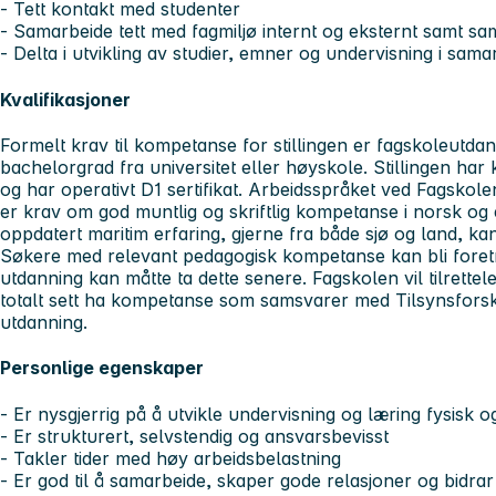
- Tett kontakt med studenter
- Samarbeide tett med fagmiljø internt og eksternt samt s
- Delta i utvikling av studier, emner og undervisning i sa
Kvalifikasjoner
Formelt krav til kompetanse for stillingen er fagskoleutda
bachelorgrad fra universitet eller høyskole. Stillingen har
og har operativt D1 sertifikat. Arbeidsspråket ved Fagsko
er krav om god muntlig og skriftlig kompetanse i norsk og
oppdatert maritim erfaring, gjerne fra både sjø og land, kan
Søkere med relevant pedagogisk kompetanse kan bli foret
utdanning kan måtte ta dette senere. Fagskolen vil tilrette
totalt sett ha kompetanse som samsvarer med Tilsynsforskr
utdanning.
Personlige egenskaper
- Er nysgjerrig på å utvikle undervisning og læring fysisk og 
- Er strukturert, selvstendig og ansvarsbevisst
- Takler tider med høy arbeidsbelastning
- Er god til å samarbeide, skaper gode relasjoner og bidrar t