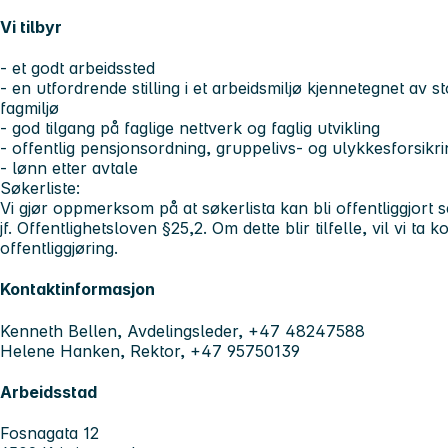
Vi tilbyr
- et godt arbeidssted
- en utfordrende stilling i et arbeidsmiljø kjennetegnet av s
fagmiljø
- god tilgang på faglige nettverk og faglig utvikling
- offentlig pensjonsordning, gruppelivs- og ulykkesforsikri
- lønn etter avtale
Søkerliste:
Vi gjør oppmerksom på at søkerlista kan bli offentliggjort
jf. Offentlighetsloven §25,2. Om dette blir tilfelle, vil vi t
offentliggjøring.
Kontaktinformasjon
Kenneth Bellen, Avdelingsleder, +47 48247588
Helene Hanken, Rektor, +47 95750139
Arbeidsstad
Fosnagata 12