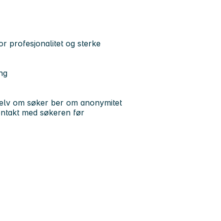
tor profesjonalitet og sterke
ng
 selv om søker ber om anonymitet
a kontakt med søkeren før