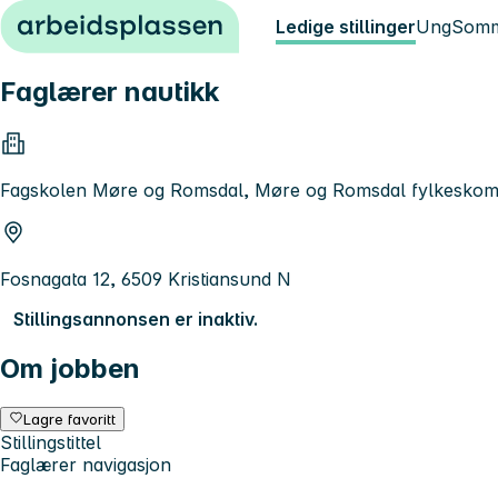
Hopp til innhold
Ledige stillinger
Ung
Somm
Faglærer nautikk
Fagskolen Møre og Romsdal, Møre og Romsdal fylkesk
Fosnagata 12, 6509 Kristiansund N
Stillingsannonsen er inaktiv.
Om jobben
Lagre favoritt
Stillingstittel
Faglærer navigasjon