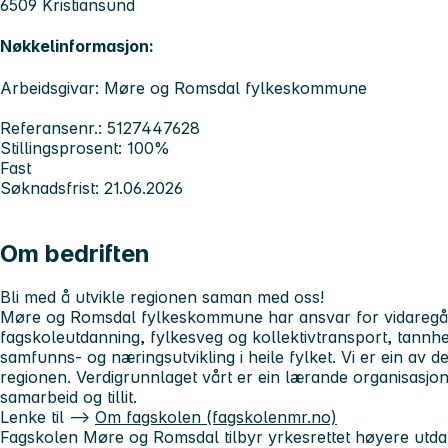
6509 Kristiansund
Nøkkelinformasjon:
Arbeidsgivar: Møre og Romsdal fylkeskommune
Referansenr.: 5127447628
Stillingsprosent: 100%
Fast
Søknadsfrist: 21.06.2026
Om bedriften
Bli med å utvikle regionen saman med oss!
Møre og Romsdal fylkeskommune har ansvar for vidaregå
fagskoleutdanning, fylkesveg og kollektivtransport, tannhe
samfunns- og næringsutvikling i heile fylket. Vi er ein av de
regionen. Verdigrunnlaget vårt er ein lærande organisasjo
samarbeid og tillit.
Lenke til -->
Om fagskolen (fagskolenmr.no)
Fagskolen Møre og Romsdal tilbyr yrkesrettet høyere utda