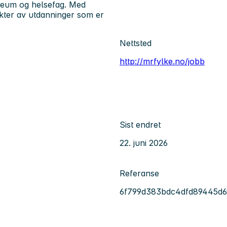
oleum og helsefag. Med
pekter av utdanninger som er
Nettsted
http://mrfylke.no/jobb
Sist endret
22. juni 2026
Referanse
6f799d383bdc4dfd89445d6