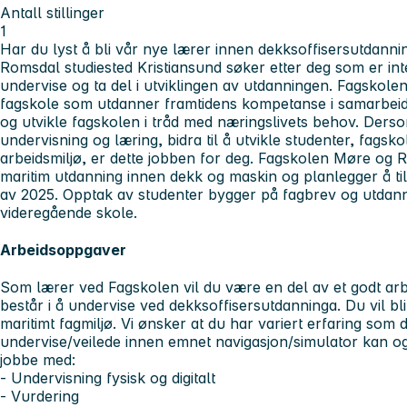
Antall stillinger
1
Har du lyst å bli vår nye lærer innen dekksoffisersutdan
Romsdal studiested Kristiansund søker etter deg som er int
undervise og ta del i utviklingen av utdanningen. Fagskol
fagskole som utdanner framtidens kompetanse i samarbeid 
og utvikle fagskolen i tråd med næringslivets behov. Der
undervisning og læring, bidra til å utvikle studenter, fagsk
arbeidsmiljø, er dette jobben for deg. Fagskolen Møre og Ro
maritim utdanning innen dekk og maskin og planlegger å til
av 2025. Opptak av studenter bygger på fagbrev og utdann
videregående skole.
Arbeidsoppgaver
Som lærer ved Fagskolen vil du være en del av et godt arbei
består i å undervise ved dekksoffisersutdanninga. Du vil bli 
maritimt fagmiljø. Vi ønsker at du har variert erfaring som 
undervise/veilede innen emnet navigasjon/simulator kan og
jobbe med:
- Undervisning fysisk og digitalt
- Vurdering