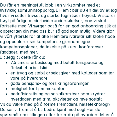
Du får en
meningsfull jobb i en virksomhet med et
livsviktig samfunnsoppdrag.
I Hemit blir du en del av et lag
hvor vi setter trivsel og sterke fagmiljøer høyest. Vi scorer
høyt på årlige medarbeiderundersøkelser, noe vi skal
fortsette med. Vi sørger også for en god onboarding slik at
oppstarten din med oss blir så god som mulig. Videre gjør
vi vårt ytterste for at alle Hemitere ivaretar sitt kloke hode
og oppdaterer sin kompetanse gjennom egne
kompetanseplaner, deltakelse på kurs, konferanser,
fagdager, med mer.
I tillegg til dette får du:
7,5 timers arbeidsdag med betalt lunsjpause og
fleksibel arbeidstid
en trygg og stabil arbeidsgiver med kolleger som tar
vare på hverandre
gode pensjons- og forsikringsordninger
mulighet for hjemmekontor
bedriftsidrettslag og sosialkomiteer som krydrer
hverdagen med trim, aktiviteter og mye sosialt.
Vil du være med på å forme fremtidens helseteknologi?
Da ser vi frem til å bli bedre kjent med deg! Har du
spørsmål om stillingen eller lurer du på hvordan det er å