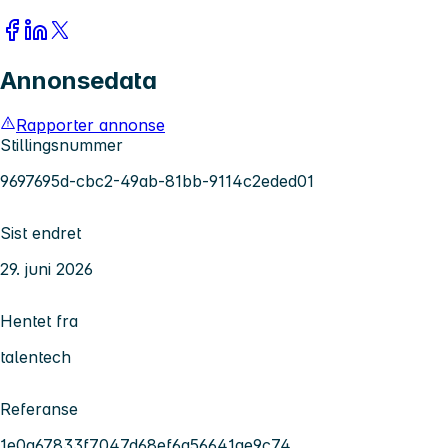
Annonsedata
Rapporter annonse
Stillingsnummer
9697695d-cbc2-49ab-81bb-9114c2eded01
Sist endret
29. juni 2026
Hentet fra
talentech
Referanse
1e0a67833f7047d68ef6a56641ae9c74