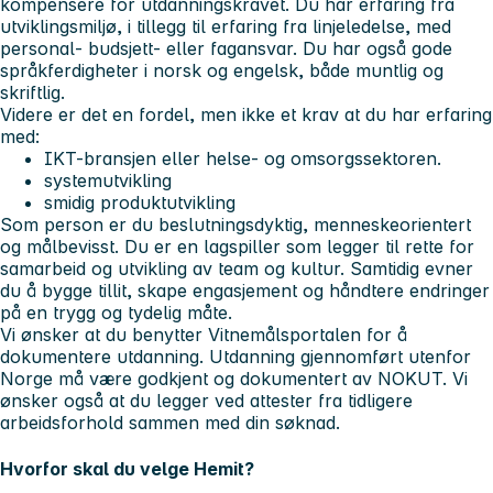
kompensere for utdanningskravet. Du har erfaring fra
utviklingsmiljø,
i tillegg til erfaring fra
linjeledelse, med
personal- budsjett- eller fagansvar.
Du har også gode
språkferdigheter i norsk og engelsk, både muntlig og
skriftlig.
Videre er det en fordel, men ikke et krav at du har erfaring
med:
IKT-bransjen eller helse- og omsorgssektoren.
systemutvikling
smidig produktutvikling
Som person er du
beslutningsdyktig, menneskeorientert
og målbevisst.
Du er en lagspiller som legger til rette for
samarbeid og utvikling av team og kultur. Samtidig evner
du å bygge tillit, skape engasjement og håndtere endringer
på en trygg og tydelig måte.
Vi ønsker at du benytter Vitnemålsportalen for å
dokumentere utdanning. Utdanning gjennomført utenfor
Norge må være godkjent og dokumentert av NOKUT. Vi
ønsker også at du legger ved attester fra tidligere
arbeidsforhold sammen med din søknad.
Hvorfor skal du velge Hemit?