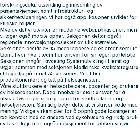
forskningsdata, utsending og innsamling av
pasientskjemaer, samt infrastruktur- og
sikkerhetsløsninger. Vi har også applikasjoner utviklet for
kliniske miljøer.
Mye av det vi utvikler er moderne webapplikasjoner, men
vi lager også mobile apper. Seksjonen deltar også i
regionale innovasjonsprosjekter av ulik størrelse.
Seksjonen består av 15 medarbeidere og er organisert i to
team, hvor hvert team har ansvar for sin egen portefølje.
Seksjonen inngår i avdeling Systemutvikling i Hemit og
utgjør sammen med seksjonen M
edisinske kvalitetsregistre
et fagmiljø på rundt 35 personer. Vi jobber
produktorientert og tett på helsetjenesten.
Våre sluttbrukere er helsearbeidere, pasienter og brukere
av helsetjenester. Dette innebærer stort ansvar for å
utvikle løsninger som gir verdi for sluttbrukeren og
helsetjenesten.
Samtidig betyr dette at vi skriver kode med
mening.
Viktige virkemidler for å oppnå gode løsninger er
tett kontakt med de ansatte ved sykehusene og riktig bruk
av teknologi, men også engasjement for jobben vi gjør.