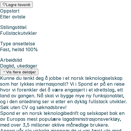
Lagre favoritt
Oppstart
Etter avtale
Stillingstittel
Fullstackutvikler
Type ansettelse
Fast, heltid 100%
Arbeidstid
Dagtid, ukedager
Vis flere detaljer
Kunne du tenkt deg å jobbe i et norsk teknologiselskap
som har lykkes internasjonalt? Vi i Spond er på en reise
hvor vi forenkler det å være engasjert i et idrettslag, ett
land av gangen. Nå skal vi bygge mye ny funksjonalitet,
og i den anledning ser vi etter en dyktig fullstack utvikler.
Søk uten CV og søknadsbrev!
Spond er en norsk teknologibedrift og selskapet bak en
av Europas mest populære lagadministrasjonsverktøy,
med over 3,5 millioner aktive månedlige brukere.
Appen vår slo virkelig gjennom da vi var først ute med