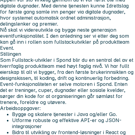
digitale dugnader. Med denne tjenesten kunne Idrettslag
for første gang samle inn penger via digitale dugnader,
hvor systemet automatisk ordnet administrasjon,
delingslenker og premier.
Nå skal vi videreutvikle og bygge neste generasjon
eventfunksjonalitet. I den anledning ser vi etter deg som
kan gå inn i rollen som fullstackutvikler på produktteam
Event.
Stillingen
Som Fullstack-utvikler i Spond blir du en sentral del av et
tverrfaglig produktteam med høyt faglig nivå. Vi har fullt
eierskap til alt vi bygger, fra den første brukerinnsikten og
designskissen, til koding, drift og kontinuerlig forbedring.
Event-funksjonaliteten er selve motoren i Spond. Enten
det er treninger, cuper, dugnader eller sosiale kvelder,
sørger din kode for at organiseringen går sømløst for
trenere, foreldre og utøvere.
Arbeidsoppgaver:
Bygge og skalere tjenester i Java og/eller Go.
Utforme robuste og effektive API-er og JSON-
integrasjoner
Bidra til utvikling av frontend-løsninger i React og