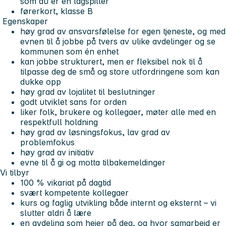
som du er en lagspiller
førerkort, klasse B
Egenskaper
høy grad av ansvarsfølelse for egen tjeneste, og med
evnen til å jobbe på tvers av ulike avdelinger og se
kommunen som én enhet
kan jobbe strukturert, men er fleksibel nok til å
tilpasse deg de små og store utfordringene som kan
dukke opp
høy grad av lojalitet til beslutninger
godt utviklet sans for orden
liker folk, brukere og kollegaer, møter alle med en
respektfull holdning
høy grad av løsningsfokus, lav grad av
problemfokus
høy grad av initiativ
evne til å gi og motta tilbakemeldinger
Vi tilbyr
100 % vikariat på dagtid
svært kompetente kollegaer
kurs og faglig utvikling både internt og eksternt – vi
slutter aldri å lære
en avdeling som heier på deg, og hvor samarbeid er