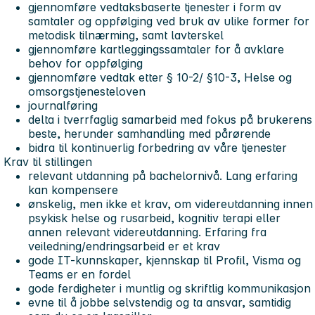
gjennomføre vedtaksbaserte tjenester i form av
samtaler og oppfølging ved bruk av ulike former for
metodisk tilnærming, samt lavterskel
gjennomføre kartleggingssamtaler for å avklare
behov for oppfølging
gjennomføre vedtak etter § 10-2/ §10-3, Helse og
omsorgstjenesteloven
journalføring
delta i tverrfaglig samarbeid med fokus på brukerens
beste, herunder samhandling med pårørende
bidra til kontinuerlig forbedring av våre tjenester
Krav til stillingen
relevant utdanning på bachelornivå. Lang erfaring
kan kompensere
ønskelig, men ikke et krav, om videreutdanning innen
psykisk helse og rusarbeid, kognitiv terapi eller
annen relevant videreutdanning. Erfaring fra
veiledning/endringsarbeid er et krav
gode IT-kunnskaper, kjennskap til Profil, Visma og
Teams er en fordel
gode ferdigheter i muntlig og skriftlig kommunikasjon
evne til å jobbe selvstendig og ta ansvar, samtidig