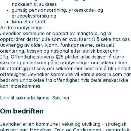
nøkkelen til suksess
gunstig pensjonsordning, yrkesskade- og
gruppelivsforsikring
lønn etter tariff
Andre opplysninger
Jevnaker kommune er opptatt av mangfold, og vi
oppfordrer derfor alle som er kvalifisert til å søke hos oss
uavhengig av alder, kjønn, funksjonsevne, seksuell
orientering, livssyn og nasjonal eller etnisk bakgrunn.
Iflg. Offentlighetslovens §25 plikter arbeidsgiver å gjøre
søkere oppmerksom på at opplysninger om søkeren kan
bli offentliggjort selv om søkeren har bedt om å bli unntatt
offentlighet. Jevnaker kommune vil varsle søkere som har
bedt om unntakelse fra offentlighet hvis dette ønsket ikke
kan imøtekommes.
Link til søknadsskjema:
Søk her
Om bedriften
Jevnaker er en kommune i vekst og utvikling - strategisk
plassert nær Hønefoss, Oslo og Gardermoen - geografisk