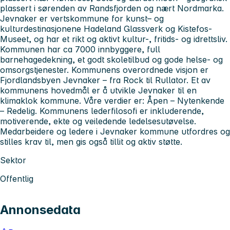
plassert i sørenden av Randsfjorden og nært Nordmarka.
Jevnaker er vertskommune for kunst– og
kulturdestinasjonene Hadeland Glassverk og Kistefos-
Museet, og har et rikt og aktivt kultur-, fritids- og idrettsliv.
Kommunen har ca 7000 innbyggere, full
barnehagedekning, et godt skoletilbud og gode helse- og
omsorgstjenester. Kommunens overordnede visjon er
Fjordlandsbyen Jevnaker – fra Rock til Rullator. Et av
kommunens hovedmål er å utvikle Jevnaker til en
klimaklok kommune. Våre verdier er: Åpen – Nytenkende
– Redelig. Kommunens lederfilosofi er inkluderende,
motiverende, ekte og veiledende ledelsesutøvelse.
Medarbeidere og ledere i Jevnaker kommune utfordres og
stilles krav til, men gis også tillit og aktiv støtte.
Sektor
Offentlig
Annonsedata