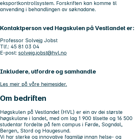
eksportkontrollsystem. Forskriften kan komme til
anvending i behandlingen av søknadane.
Kontaktperson ved Høgskulen på Vestlandet er:
Professor Solvejg Jobst
Tlf.: 45 81 03 04
E-post:
solvejg.jobst@hvl.no
Inkludere, utfordre og samhandle
Les meir på våre heimesider.
Om bedriften
Høgskulen på Vestlandet (HVL) er ein av dei største
høgskulane i landet, med om lag 1 900 tilsette og 16 500
studentar fordelte på fem campus i Førde, Sogndal,
Bergen, Stord og Haugesund.
Vi har sterke og innovative fagmiljø innan helse- og