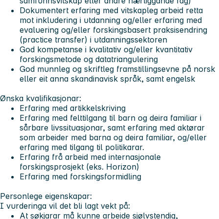
samfunnsvitskap eller andre nærliggande fag)
Dokumentert erfaring med vitskapleg arbeid retta
mot inkludering i utdanning og/eller erfaring med
evaluering og/eller forskingsbasert praksisendring
(practice transfer) i utdanningssektoren
God kompetanse i kvalitativ og/eller kvantitativ
forskingsmetode og datatriangulering
God munnleg og skriftleg framstillingsevne på norsk
eller eit anna skandinavisk språk, samt engelsk
Ønska kvalifikasjonar:
Erfaring med artikkelskriving
Erfaring med felttilgang til barn og deira familiar i
sårbare livssituasjonar, samt erfaring med aktørar
som arbeider med barna og deira familiar, og/eller
erfaring med tilgang til politikarar.
Erfaring frå arbeid med internasjonale
forskingsprosjekt (eks. Horizon)
Erfaring med forskingsformidling
Personlege eigenskapar:
I vurderinga vil det bli lagt vekt på:
At søkjarar må kunne arbeide sjølvstendig,