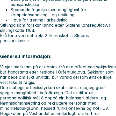
pensjonskasse
Spanande fagmiljø med moglegheit for
kompetanseheving - og utvikling
Høve for trening i arbeidstida
Stillinga som forskar lønna etter Statens lønsregulativ, i
stillingskode 1108.
Frå løna vert det trekt 2 % innskot til Statens
pensjonskasse.
Generell informasjon:
Vi gjer merksam på at unntak frå den offentlege søkjarlista
blir handsama etter reglane i Offentleglova. Søkjarar som
har bede om slikt unntak, blir varsla dersom ønskje ikkje
vert teke til følgje.
Den statlege arbeidsstyrken skal i størst mogleg grad
spegle mangfaldet i befolkninga. Det er difor eit
personalpolitisk mål å oppnå ein balansert alders- og
kjønnssamansetning og rekruttere personar med
minoritetsbakgrunn, nedsett funksjonsevne og hol i CV.
Høgskulen på Vestlandet er underlagt forskrift for