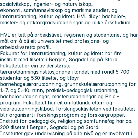
sosialvitskap, ingeniør- og naturvitskap,
økonomi, samfunnsvitskap og maritime studier, og
lærarutdanning, kultur og idrett. HVL tilbyr bachelor-,
master- og doktorgradsutdanningar og ulike årsstudium.
HVL er tett på arbeidslivet, regionen og studentane, og har
mål om å bli eit universitet med profesjons- og
arbeidslivsretta profil.
Fakultet for lærarutdanning, kultur og idrett har fire
institutt med tilsette i Bergen, Sogndal og på Stord.
Fakultetet er ein av dei største
lærarutdanningsinstitusjonane i landet med rundt 5 700
studentar og 530 tilsette, og tilbyr
barnehagelærarutdanning, grunnskulelærarutdanning for
1.-7. og 5.-10. trinn, praktisk-pedagogisk utdanning,
bachelorutdanningar, masterutdanningar og Ph.d.-
program. Fakultetet har eit omfattande etter- og
vidareutdanningstilbod. Forskingsaktiviteten ved fakultetet
blir organisert i forskingsprogram og forskargrupper.
Institutt for pedagogikk, religion og samfunnsfag har ca.
200 tilsette i Bergen, Sogndal og på Stord.
Instituttet gjev undervisning på alle nivå og er involvert i