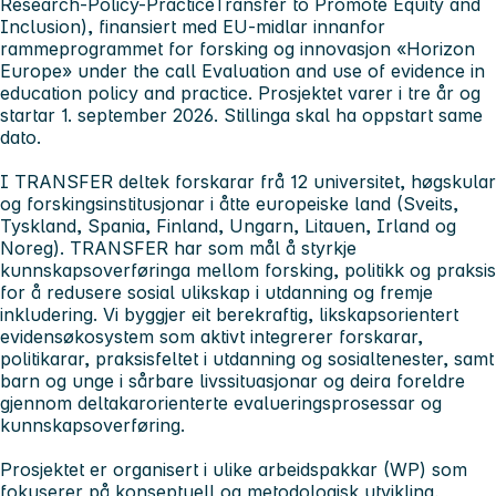
Research-Policy-PracticeTransfer to Promote Equity and
Inclusion), finansiert med EU-midlar innanfor
rammeprogrammet for forsking og innovasjon «Horizon
Europe» under the call Evaluation and use of evidence in
education policy and practice. Prosjektet varer i tre år og
startar 1. september 2026. Stillinga skal ha oppstart same
dato.
I TRANSFER deltek forskarar frå 12 universitet, høgskular
og forskingsinstitusjonar i åtte europeiske land (Sveits,
Tyskland, Spania, Finland, Ungarn, Litauen, Irland og
Noreg). TRANSFER har som mål å styrkje
kunnskapsoverføringa mellom forsking, politikk og praksis
for å redusere sosial ulikskap i utdanning og fremje
inkludering. Vi byggjer eit berekraftig, likskapsorientert
evidensøkosystem som aktivt integrerer forskarar,
politikarar, praksisfeltet i utdanning og sosialtenester, samt
barn og unge i sårbare livssituasjonar og deira foreldre
gjennom deltakarorienterte evalueringsprosessar og
kunnskapsoverføring.
Prosjektet er organisert i ulike arbeidspakkar (WP) som
fokuserer på konseptuell og metodologisk utvikling,