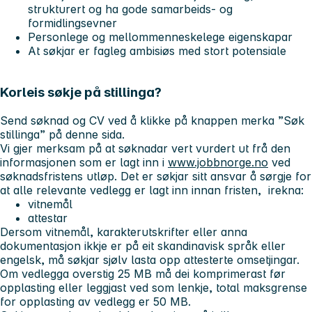
strukturert og ha gode samarbeids- og
formidlingsevner
Personlege og mellommenneskelege eigenskapar
At søkjar er fagleg ambisiøs med stort potensiale
Korleis søkje på stillinga?
Send søknad og CV ved å klikke på knappen merka ”Søk
stillinga” på denne sida.
Vi gjer merksam på at søknadar vert vurdert ut frå den
informasjonen som er lagt inn i
www.jobbnorge.no
ved
søknadsfristens utløp. Det er søkjar sitt ansvar å sørgje for
at alle relevante vedlegg er lagt inn innan fristen, irekna:
vitnemål
attestar
Dersom vitnemål, karakterutskrifter eller anna
dokumentasjon ikkje er på eit skandinavisk språk eller
engelsk, må søkjar sjølv lasta opp attesterte omsetjingar.
Om vedlegga overstig 25 MB må dei komprimerast før
opplasting eller leggjast ved som lenkje, total maksgrense
for opplasting av vedlegg er 50 MB.