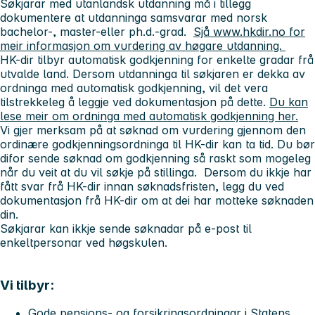
Søkjarar med utanlandsk utdanning må i tillegg
dokumentere at utdanninga samsvarar med norsk
bachelor-, master-eller ph.d.-grad.
Sjå www.hkdir.no for
meir informasjon om vurdering av høgare utdanning.
HK-dir tilbyr automatisk godkjenning for enkelte gradar frå
utvalde land. Dersom utdanninga til søkjaren er dekka av
ordninga med automatisk godkjenning, vil det vera
tilstrekkeleg å leggje ved dokumentasjon på dette.
Du kan
lese meir om ordninga med automatisk godkjenning her.
Vi gjer merksam på at søknad om vurdering gjennom den
ordinære godkjenningsordninga til HK-dir kan ta tid. Du bør
difor sende søknad om godkjenning så raskt som mogeleg
når du veit at du vil søkje på stillinga. Dersom du ikkje har
fått svar frå HK-dir innan søknadsfristen, legg du ved
dokumentasjon frå HK-dir om at dei har motteke søknaden
din.
Søkjarar kan ikkje sende søknadar på e-post til
enkeltpersonar ved høgskulen.
Vi tilbyr:
Gode pensjons- og forsikringsordningar i Statens