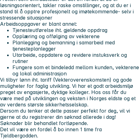
løsningsorientert, takler raske omstillinger, og at du er i
stand til å opptre profesjonelt og imøtekommende- selv i
stressende situasjoner
Arbeidsoppgaver er blant annet:
Tjenesteutførelse iht. gjeldende oppdrag
Opplæring og offølging av vekterene
Planlegging og bemanning i samarbeid med
tjenesteplanlegger
Utarbeide, oppdatere og revidere instuksverk og
rutiner
Fungere som et bindeledd mellom kunden, vekterene
og lokal administrasjon
Vi tilbyr lønn iht. tariff (Vekteroverenskomsten) og gode
muligheter for faglig utvikling. Vi har et godt arbeidsmiljø
preget av engasjerte, dyktige kolleger. Hos oss får du
være med på utviklingen og veksten i Norges eldste og et
av verdens største sikkerhetsselskap.
Dersom du tenker at dette passer perfekt for deg, vil vi
gjerne at du registrerer din søknad allerede i dag!
Søknader blir behandlet fortløpende.
Det vil være en fordel å bo innen 1 time fra
Tjeldbergodden.