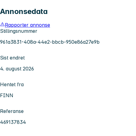
Annonsedata
Rapporter annonse
Stillingsnummer
961a3831-408a-44e2-bbcb-950e86a27e9b
Sist endret
4. august 2026
Hentet fra
FINN
Referanse
469137834