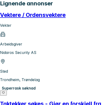
Lignende annonser
Vektere / Ordensvektere
Vekter
Arbeidsgiver
Nidaros Security AS
Sted
Trondheim, Trøndelag
Superrask søknad
Taktekker søkes - Gjør en forskjell fra