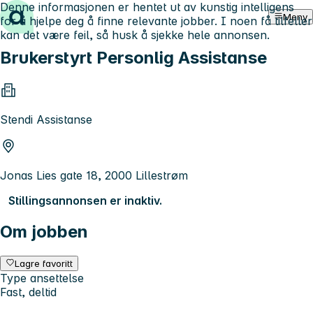
Denne informasjonen er hentet ut av kunstig intelligens
Hopp til innhold
Meny
for å hjelpe deg å finne relevante jobber. I noen få tilfeller
kan det være feil, så husk å sjekke hele annonsen.
Brukerstyrt Personlig Assistanse
Stendi Assistanse
Jonas Lies gate 18, 2000 Lillestrøm
Stillingsannonsen er inaktiv.
Om jobben
Lagre favoritt
Type ansettelse
Fast, deltid