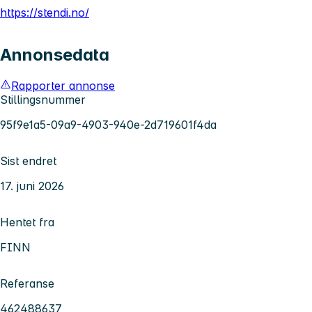
https://stendi.no/
Annonsedata
Rapporter annonse
Stillingsnummer
95f9e1a5-09a9-4903-940e-2d719601f4da
Sist endret
17. juni 2026
Hentet fra
FINN
Referanse
462488637