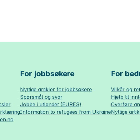
For jobbsøkere
For bedr
Nyttige artikler for jobbsøkere
Vilkår og ret
Spørsmål og svar
Hjelp til inn
sler
Jobbe i utlandet (EURES)
Overføre a
erklæring
Information to refugees from Ukraine
Nyttige artik
sen.no