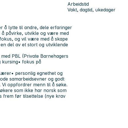
Arbeidstid
Vakt, dagtid, ukedager
 å lytte til andre, dele erfaringer
d å påvirke, utvikle og være med
 fokus, og vil være med å skape
en del av et stort og utviklende
ale med PBL (Private Barnehagers
g kursing• fokus på
ærer• personlig egnethet og
gode samarbeidsevner og godt
g. Vi oppfordrer menn til å søke.
r søkere som ikke har norsk som
 frem før tilsettelse (nye krav