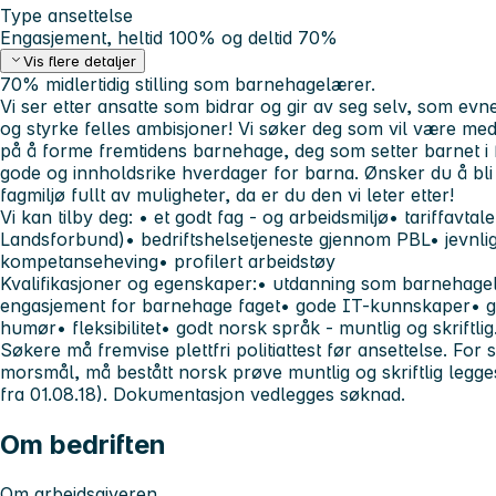
Type ansettelse
Engasjement, heltid 100% og deltid 70%
Vis flere detaljer
70% midlertidig stilling som barnehagelærer.
Vi ser etter ansatte som bidrar og gir av seg selv, som evner
og styrke felles ambisjoner! Vi søker deg som vil være me
på å forme fremtidens barnehage, deg som setter barnet i
gode og innholdsrike hverdager for barna. Ønsker du å bli 
fagmiljø fullt av muligheter, da er du den vi leter etter!
Vi kan tilby deg:
• et godt fag - og arbeidsmiljø• tariffavt
Landsforbund)• bedriftshelsetjeneste gjennom PBL• jevnli
kompetanseheving• profilert arbeidstøy
Kvalifikasjoner og egenskaper:
• utdanning som barnehagel
engasjement for barnehage faget• gode IT-kunnskaper• 
humør• fleksibilitet• godt norsk språk - muntlig og skriftli
Søkere må fremvise plettfri politiattest før ansettelse. Fo
morsmål, må bestått norsk prøve muntlig og skriftlig legges
fra 01.08.18). Dokumentasjon vedlegges søknad.
Om bedriften
Om arbeidsgiveren