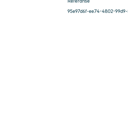
Referanse
95e97d6f-ee74-4802-99d9-