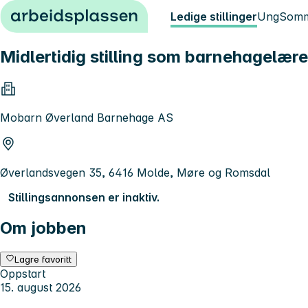
Hopp til innhold
Ledige stillinger
Ung
Somm
Midlertidig stilling som barnehagelæ
Mobarn Øverland Barnehage AS
Øverlandsvegen 35, 6416 Molde, Møre og Romsdal
Stillingsannonsen er inaktiv.
Om jobben
Lagre favoritt
Oppstart
15. august 2026