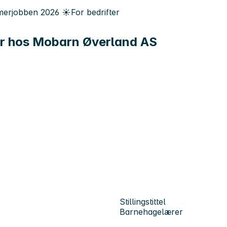
erjobben
2026
☀️
For bedrifter
rer hos Mobarn Øverland AS
Stillingstittel
Barnehagelærer