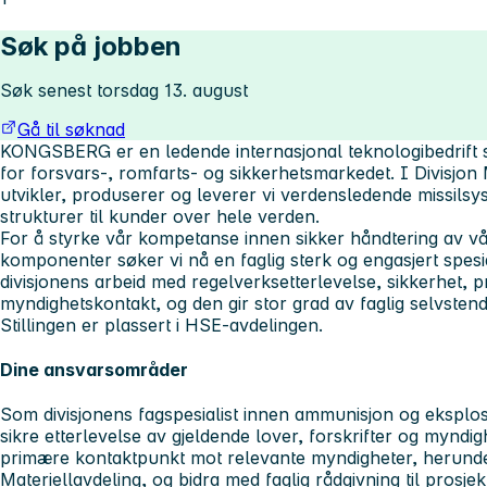
Søk på jobben
Søk senest torsdag 13. august
Gå til søknad
KONGSBERG er en ledende internasjonal teknologibedrift s
for forsvars-, romfarts- og sikkerhetsmarkedet. I
Divisjon
utvikler, produserer og leverer vi verdensledende missils
strukturer til kunder over hele verden.
For å styrke vår kompetanse innen sikker håndtering av v
komponenter søker vi nå en faglig sterk og engasjert spesial
divisjonens arbeid med regelverksetterlevelse, sikkerhet, p
myndighetskontakt, og den gir stor grad av faglig selvstend
Stillingen er plassert i HSE-avdelingen.
Dine ansvarsområder
Som divisjonens fagspesialist innen ammunisjon og eksplosiv
sikre etterlevelse av gjeldende lover, forskrifter og myndig
primære kontaktpunkt mot relevante myndigheter, herund
Materiellavdeling, og bidra med faglig rådgivning til prosje