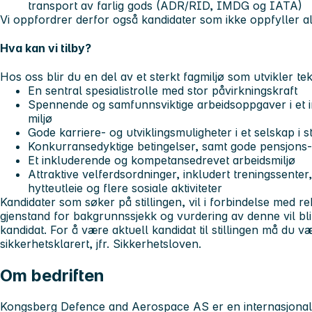
transport av farlig gods (ADR/RID, IMDG og IATA)
Vi oppfordrer derfor også kandidater som ikke oppfyller all
Hva kan vi tilby?
Hos oss blir du en del av et sterkt fagmiljø som utvikler te
En sentral spesialistrolle med stor påvirkningskraft
Spennende og samfunnsviktige arbeidsoppgaver i et i
miljø
Gode karriere- og utviklingsmuligheter i et selskap i s
Konkurransedyktige betingelser, samt gode pensjons-
Et inkluderende og kompetansedrevet arbeidsmiljø
Attraktive velferdsordninger, inkludert treningssenter
hytteutleie og flere sosiale aktiviteter
Kandidater som søker på stillingen, vil i forbindelse med r
gjenstand for bakgrunnssjekk og vurdering av denne vil bli 
kandidat. For å være aktuell kandidat til stillingen må du vær
sikkerhetsklarert, jfr. Sikkerhetsloven.
Om bedriften
Kongsberg Defence and Aerospace AS er en internasjonal