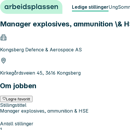
Hopp til innhold
Ledige stillinger
Ung
Somm
Manager explosives, ammunition \& 
Kongsberg Defence & Aerospace AS
Kirkegårdsveien 45, 3616 Kongsberg
Om jobben
Lagre favoritt
Stillingstittel
Manager explosives, ammunition & HSE
Antall stillinger
1