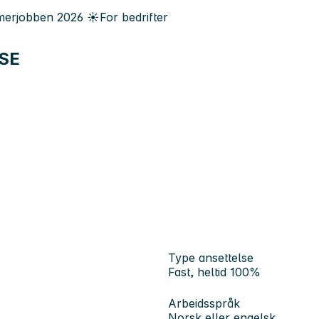
erjobben
2026
☀️
For bedrifter
HSE
Type ansettelse
Fast, heltid 100%
Arbeidsspråk
Norsk eller engelsk