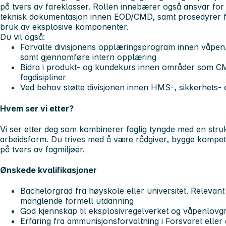
på tvers av fareklasser. Rollen innebærer også ansvar for 
teknisk dokumentasjon innen EOD/CMD, samt prosedyrer for
bruk av eksplosive komponenter.
Du vil også:
Forvalte divisjonens opplæringsprogram innen våpen
samt gjennomføre intern opplæring
Bidra i produkt- og kundekurs innen områder som C
fagdisipliner
Ved behov støtte divisjonen innen HMS-, sikkerhets- o
Hvem ser vi etter?
Vi ser etter deg som kombinerer faglig tyngde med en struk
arbeidsform. Du trives med å være rådgiver, bygge kompe
på tvers av fagmiljøer.
Ønskede kvalifikasjoner
Bachelorgrad fra høyskole eller universitet. Relevan
manglende formell utdanning
God kjennskap til eksplosivregelverket og våpenlovg
Erfaring fra ammunisjonsforvaltning i Forsvaret elle