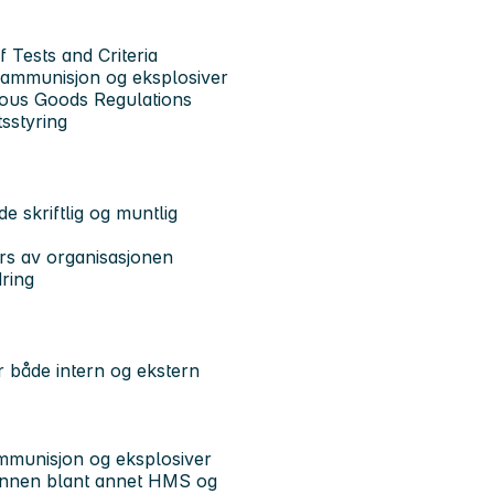
Tests and Criteria
 ammunisjon og eksplosiver
ous Goods Regulations
sstyring
 skriftlig og muntlig
ers av organisasjonen
dring
or både intern og ekstern
mmunisjon og eksplosiver
er innen blant annet HMS og