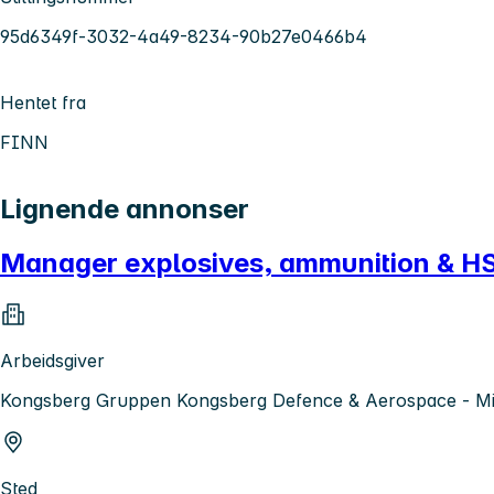
95d6349f-3032-4a49-8234-90b27e0466b4
Hentet fra
FINN
Lignende annonser
Manager explosives, ammunition & H
Arbeidsgiver
Kongsberg Gruppen Kongsberg Defence & Aerospace - Mis
Sted