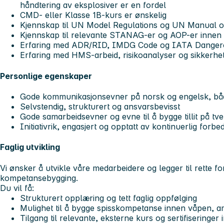
håndtering av eksplosiver er en fordel
CMD- eller Klasse 1B-kurs er ønskelig
Kjennskap til UN Model Regulations og UN Manual of 
Kjennskap til relevante STANAG-er og AOP-er innen
Erfaring med ADR/RID, IMDG Code og IATA Danger
Erfaring med HMS-arbeid, risikoanalyser og sikkerhet
Personlige egenskaper
Gode kommunikasjonsevner på norsk og engelsk, både
Selvstendig, strukturert og ansvarsbevisst
Gode samarbeidsevner og evne til å bygge tillit på tv
Initiativrik, engasjert og opptatt av kontinuerlig forbe
Faglig utvikling
Vi ønsker å utvikle våre medarbeidere og legger til rette f
kompetansebygging.
Du vil få:
Strukturert opplæring og tett faglig oppfølging
Mulighet til å bygge spisskompetanse innen våpen, a
Tilgang til relevante, eksterne kurs og sertifisering