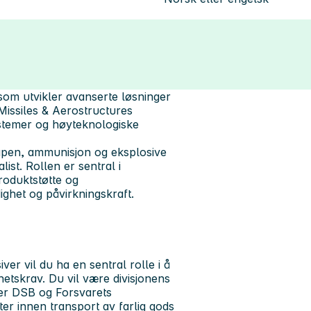
om utvikler avanserte løsninger
 Missiles & Aerostructures
ystemer og høyteknologiske
åpen, ammunisjon og eksplosive
ist. Rollen er sentral i
roduktstøtte og
ighet og påvirkningskraft.
er vil du ha en sentral rolle i å
hetskrav. Du vil være divisjonens
er DSB og Forsvarets
kter innen transport av farlig gods