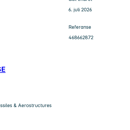
6. juli 2026
Referanse
468662872
SE
siles & Aerostructures