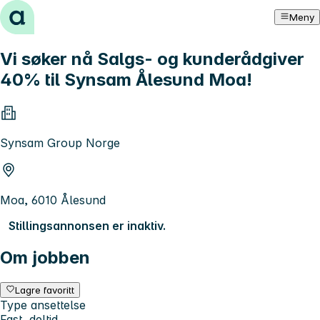
Hopp til innhold
Meny
Vi søker nå Salgs- og kunderådgiver
40% til Synsam Ålesund Moa!
Synsam Group Norge
Moa, 6010 Ålesund
Stillingsannonsen er inaktiv.
Om jobben
Lagre favoritt
Type ansettelse
Fast, deltid